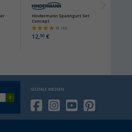
er
Hindermann Spanngurt Set
Hinde
Concept
Sonne
Uni
(32)
12,
€
50
109,-
SOZIALE MEDIEN