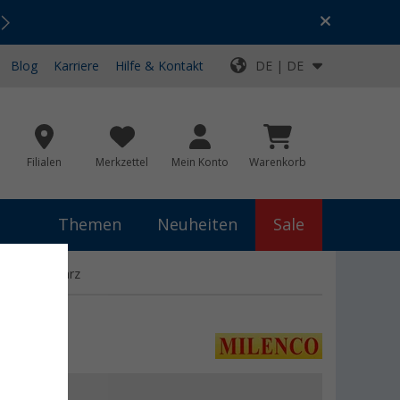
Urlaubs-SALE:
Top-Deals für dein Abenteuer!
Blog
Karriere
Hilfe & Kontakt
DE | DE
Filialen
Merkzettel
Mein Konto
Warenkorb
Themen
Neuheiten
Sale
pf Set schwarz