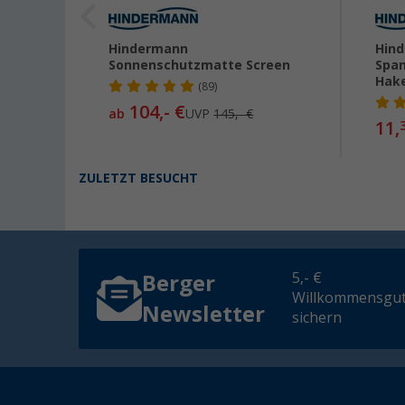
e für
Hindermann
Hind
t
Sonnenschutzmatte Screen
Span
Hake
(89)
104,- €
ab
UVP
145,- €
11,
ZULETZT BESUCHT
5,- €
Berger
Willkommensgut
Newsletter
sichern