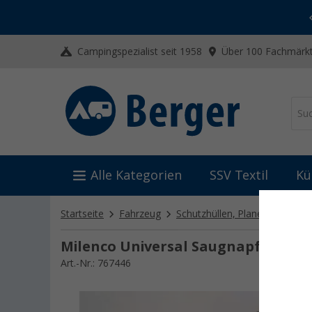
-20% auf Kleidung und Schuhe
Mit dem Aktionscode
20SSV
Campingspezialist seit 1958
Über 100 Fachmärkt
Alle Kategorien
SSV Textil
Kü
Startseite
Fahrzeug
Schutzhüllen, Planen & Isolier
Milenco Universal Saugnapf Set sc
Art.-Nr.: 767446