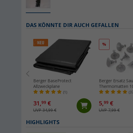
DAS KÖNNTE DIR AUCH GEFALLEN
%
Berger BaseProtect
Berger Ersatz Sa
Allzweckplane
Thermomatten 10
(1)
(3
31,
€
5,
€
99
99
UVP 34,99 €
UVP 7,99 €
HIGHLIGHTS