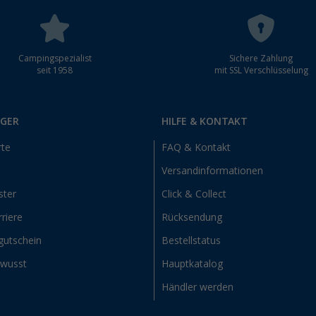
Campingspezialist
Sichere Zahlung
seit 1958
mit SSL Verschlüsselung
RGER
HILFE & KONTAKT
rte
FAQ & Kontakt
Versandinformationen
ster
Click & Collect
riere
Rücksendung
gutschein
Bestellstatus
ewusst
Hauptkatalog
Händler werden