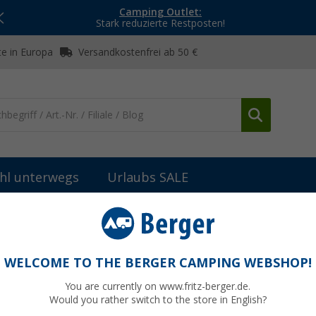
Camping Outlet:
Stark reduzierte Restposten!
e in Europa
Versandkostenfrei ab 50 €
hl unterwegs
Urlaubs SALE
ung
sonstige Schutzhüllen & Zubehör
Milenco Universal Saugna
hwarz
WELCOME TO THE BERGER CAMPING WEBSHOP!
You are currently on www.fritz-berger.de.
Would you rather switch to the store in English?