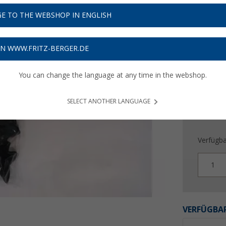
13,
9
E TO THE WEBSHOP IN ENGLISH
Preise inkl
Bis zu 
ON WWW.FRITZ-BERGER.DE
You can change the language at any time in the webshop.
SELECT ANOTHER LANGUAGE
Verfügba
1
VERFÜGBAR