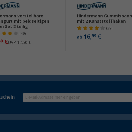
ermann verstellbare
Hindermann Gummispann
ngurt mit beidseitigen
mit 2 Kunststoffhaken
n Set 2 teilig
(39)
(49)
16,
€
99
ab
€
30
UVP
12,50 €
schein