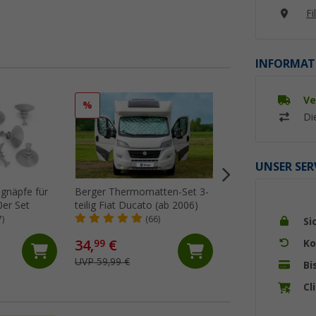
Fi
INFORMAT
Ve
%
%
Di
UNSER SER
ugnäpfe für
Berger Thermomatten-Set 3-
Hindermann Four 
er Set
teilig Fiat Ducato (ab 2006)
Außenisoliermatte 
Ducato Typ 250 (a
7)
(66)
(Üb
Si
290 (ab 2014)
34,
€
108,- €
Ko
99
UVP 59,99 €
UVP 135,- €
Bi
Cl