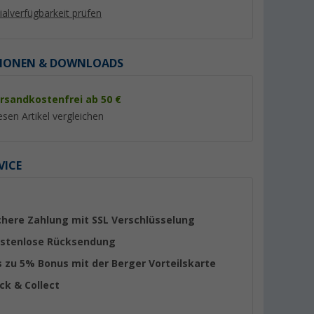
lialverfügbarkeit prüfen
IONEN & DOWNLOADS
rsandkostenfrei ab 50 €
%
%
esen Artikel vergleichen
VICE
Seasons
Hindermann Thermomatte für
Hindermann Radsch
Fiat
Wohnwagenfenster 130 x 74
Reflex 1 Achser 69 
b 2006) /
cm
er 100)
(99)
(Übe
chere Zahlung mit SSL Verschlüsselung
42,
€
99
19,
€
stenlose Rücksendung
99
UVP 53,50 €
UVP 22,50 €
s zu 5% Bonus mit der Berger Vorteilskarte
(44,
69
€ / 1 m²)
ick & Collect