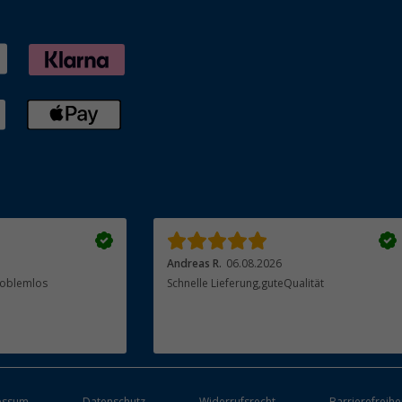
Andreas R.
06.08.2026
Problemlos
Schnelle Lieferung,guteQualität
essum
Datenschutz
Widerrufsrecht
Barrierefreihe