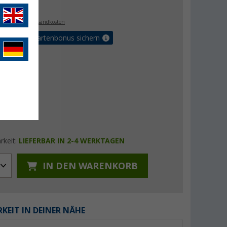
€
9
. MwSt.,
zzgl. Versandkosten
5% Vorteilskartenbonus sichern
rkeit:
LIEFERBAR IN 2-4 WERKTAGEN
IN DEN WARENKORB
KEIT IN DEINER NÄHE