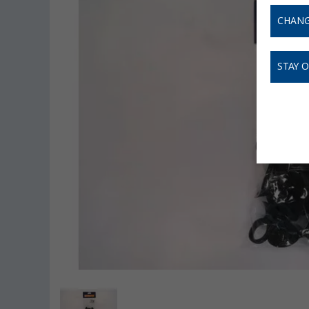
CHANG
STAY 