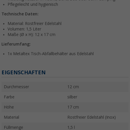
Pflegeleicht und hygienisch
Technische Daten:
Material: Rostfreier Edelstahl
Volumen: 1,5 Liter
Maße (Ø x H): 12 x 17 cm
Lieferumfang:
1x Metaltex Tisch-Abfallbehälter aus Edelstahl
EIGENSCHAFTEN
Durchmesser
12 cm
Farbe
silber
Höhe
17 cm
Material
Rostfreier Edelstahl (Inox)
Füllmenge
1,5 l