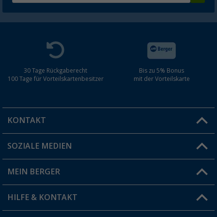
30 Tage Rückgaberecht
Bis zu 5% Bonus
100 Tage für Vorteilskartenbesitzer
mit der Vorteilskarte
KONTAKT
SOZIALE MEDIEN
Du hast eine Frage?
MEIN BERGER
Filiale finden
HILFE & KONTAKT
Vorteilskarte