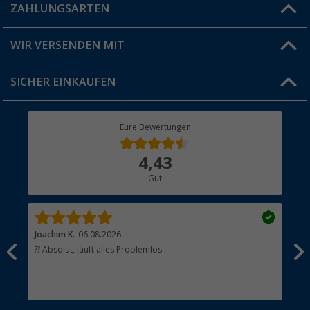
Blog
ZAHLUNGSARTEN
FAQ & Kontakt
Produkttester
Versandinformationen
WIR VERSENDEN MIT
Jobs & Karriere
Click & Collect
SICHER EINKAUFEN
Geschenkgutschein
Rücksendung
Berger Bewusst
Eure Bewertungen
Bestellstatus
Über uns
4,43
Hauptkatalog
Gut
Händler werden
Joachim K.
06.08.2026
And
l
?? Absolut, läuft alles Problemlos
Sch
he
esen