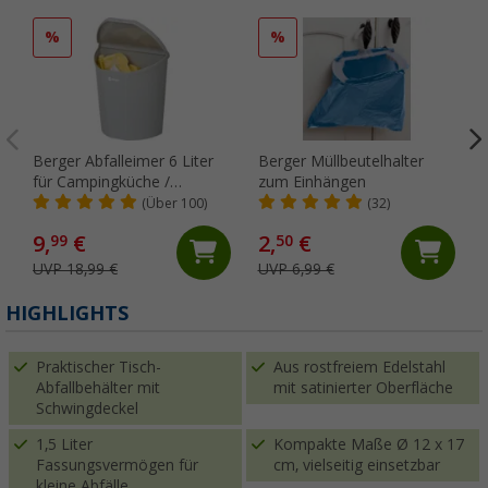
%
%
Berger Abfalleimer 6 Liter
Berger Müllbeutelhalter
für Campingküche /
zum Einhängen
Wohnwagen-Tür
(Über 100)
(32)
9,
€
2,
€
99
50
UVP 18,99 €
UVP 6,99 €
(
HIGHLIGHTS
Praktischer Tisch-
Aus rostfreiem Edelstahl
Abfallbehälter mit
mit satinierter Oberfläche
Schwingdeckel
1,5 Liter
Kompakte Maße Ø 12 x 17
Fassungsvermögen für
cm, vielseitig einsetzbar
kleine Abfälle