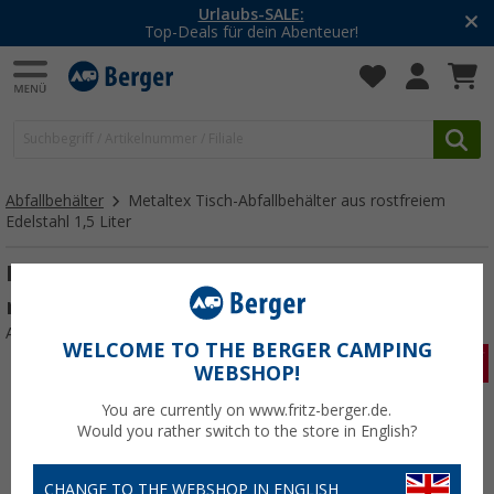
Urlaubs-SALE:
Top-Deals für dein Abenteuer!
Abfallbehälter
Metaltex Tisch-Abfallbehälter aus rostfreiem
Edelstahl 1,5 Liter
Metaltex Tisch-Abfallbehälter aus
rostfreiem Edelstahl 1,5 Liter
Art.-Nr.: 674646
WELCOME TO THE BERGER CAMPING
WEBSHOP!
You are currently on www.fritz-berger.de.
Would you rather switch to the store in English?
CHANGE TO THE WEBSHOP IN ENGLISH