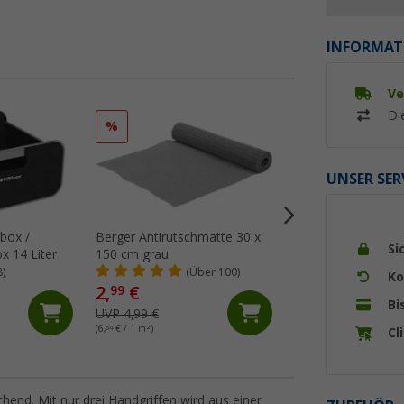
INFORMAT
Ve
Di
%
%
UNSER SER
tbox /
Berger Antirutschmatte 30 x
Berger Ablagenetz
Si
 14 Liter
150 cm grau
(18)
8)
(Über 100)
Ko
2,
€
99
11,
€
99
Bi
UVP 4,99 €
UVP 13,99 €
(6,
64
€ / 1 m²)
Cl
hend. Mit nur drei Handgriffen wird aus einer