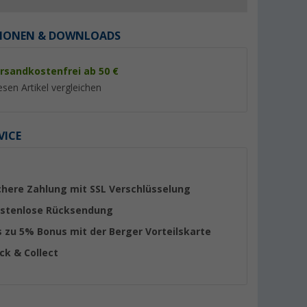
IONEN & DOWNLOADS
rsandkostenfrei ab 50 €
esen Artikel vergleichen
%
%
VICE
 L
Camplife Makramee
Berger Abfalleimer 6
chere Zahlung mit SSL Verschlüsselung
Organizer M
Campingküche / W
Tür
(20)
(Übe
stenlose Rücksendung
13,
€
9,
€
99
99
s zu 5% Bonus mit der Berger Vorteilskarte
UVP 16,99 €
UVP 18,99 €
ick & Collect