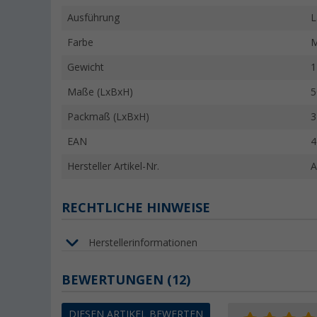
Ausführung
L
Farbe
M
Gewicht
1
Maße (LxBxH)
5
Packmaß (LxBxH)
3
EAN
4
Hersteller Artikel-Nr.
A
RECHTLICHE HINWEISE
Herstellerinformationen
BEWERTUNGEN
(12)
DIESEN ARTIKEL BEWERTEN