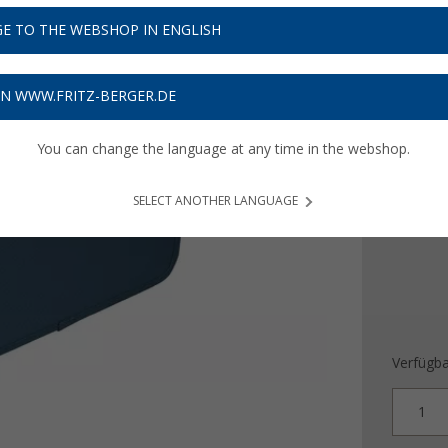
35,
9
E TO THE WEBSHOP IN ENGLISH
Preise inkl
Bis zu 
ON WWW.FRITZ-BERGER.DE
Farbe
You can change the language at any time in the webshop.
SELECT ANOTHER LANGUAGE
Verfügba
1