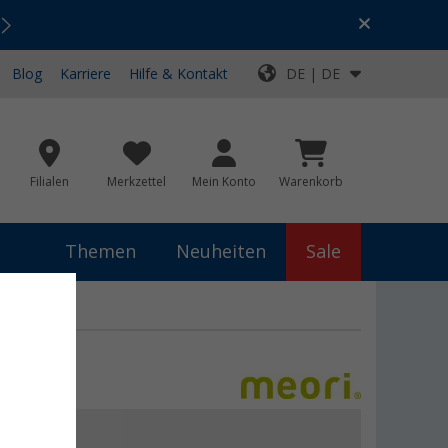
Urlaubs-SALE:
Top-Deals für dein Abenteuer!
Blog
Karriere
Hilfe & Kontakt
DE | DE
Filialen
Merkzettel
Mein Konto
Warenkorb
Themen
Neuheiten
Sale
 €