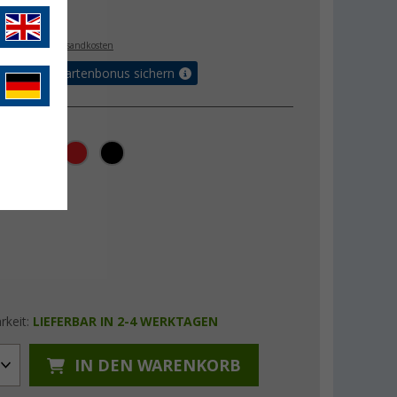
€
9
. MwSt.,
zzgl. Versandkosten
5% Vorteilskartenbonus sichern
rkeit:
LIEFERBAR IN 2-4 WERKTAGEN
IN DEN WARENKORB