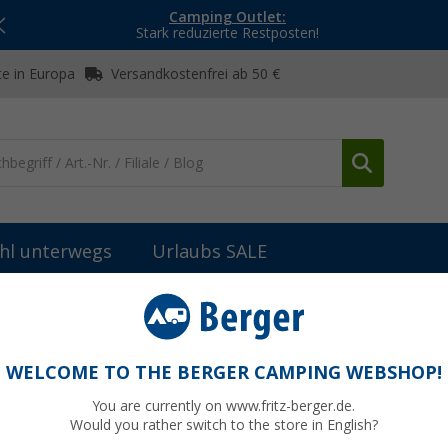
Camping Outlet:
Stark reduzierte Restposten!
e in Europa
Versandkostenfrei ab 50 €
hl unterwegs
Urlaubs SALE
Faltboxen
Meori Faltbox Classic Large 30 Liter
arge 30 Liter
WELCOME TO THE BERGER CAMPING WEBSHOP!
You are currently on www.fritz-berger.de.
Would you rather switch to the store in English?
UVP
39,95