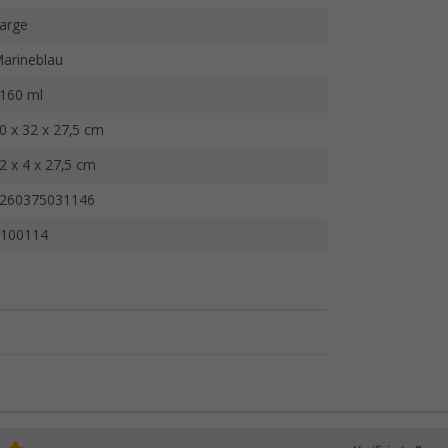
arge
arineblau
160 ml
0 x 32 x 27,5 cm
2 x 4 x 27,5 cm
260375031146
100114