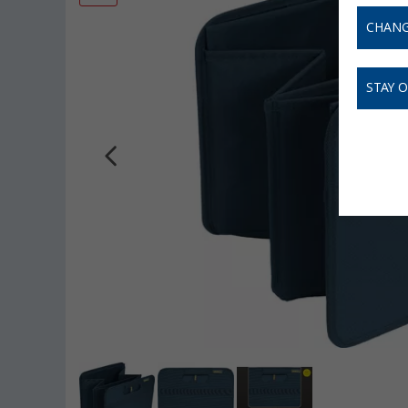
CHANG
STAY 