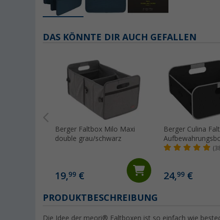
DAS KÖNNTE DIR AUCH GEFALLEN
Berger Faltbox Milo Maxi
Berger Culina Fal
double grau/schwarz
Aufbewahrungsbox
(3
19,
€
24,
€
99
99
PRODUKTBESCHREIBUNG
Die Idee der meori® Faltboxen ist so einfach wie bestec