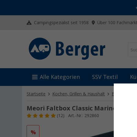
-20% auf Kleidung und Schuhe
Mit dem Aktionscode
20SSV
Campingspezialist seit 1958
Über 100 Fachmärkt
Alle Kategorien
SSV Textil
Kü
Startseite
Kochen, Grillen & Haushalt
Behälter
Meori Faltbox Classic Marineblau L
(12)
Art.-Nr.: 292860
%