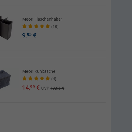
Meori Flaschenhalter
(18)
9,
€
95
Meori Kühltasche
(4)
14,
€
99
UVP
19,95 €