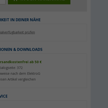
KEIT IN DEINER NÄHE
lialverfügbarkeit prüfen
%
%
IONEN & DOWNLOADS
rsandkostenfrei ab 50 €
bel Flex
Berger Aluminium Dreibein
Berger Move 3.0 M
talogseite: 372
 BK 10
Stativ 90 cm für Sat-Spiegel
Satelliten-Antenne 
nweise nach dem ElektroG
(Über 100)
(46)
esen Artikel vergleichen
21,
€
349,- €
99
UVP 34,99 €
UVP 599,- €
VICE