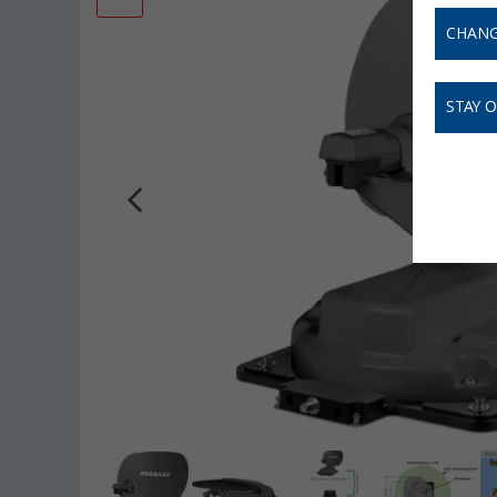
CHANG
STAY 