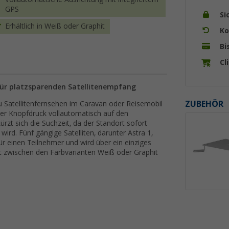
GPS
Si
Erhältlich in Weiß oder Graphit
Ko
Bi
Cl
r platzsparenden Satellitenempfang
ZUBEHÖR
atellitenfernsehen im Caravan oder Reisemobil
per Knopfdruck vollautomatisch auf den
rzt sich die Suchzeit, da der Standort sofort
ird. Fünf gängige Satelliten, darunter Astra 1,
ür einen Teilnehmer und wird über ein einziges
t zwischen den Farbvarianten Weiß oder Graphit