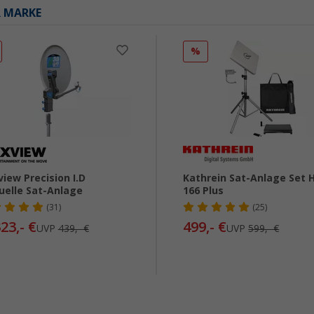
R MARKE
%
iew Precision I.D
Kathrein Sat-Anlage Set 
elle Sat-Anlage
166 Plus
(31)
(25)
23,- €
499,- €
UVP
439,- €
UVP
599,- €