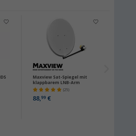
HDS
Maxview Sat-Spiegel mit
Selfsa
klappbarem LNB-Arm
volla
Flach
(25)
Fernb
88,
€
99
899,-