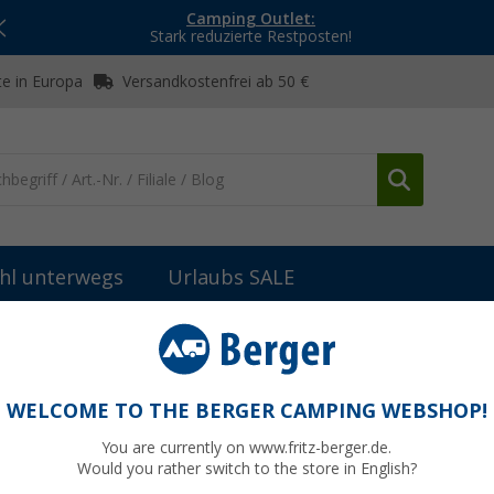
Camping Outlet:
Stark reduzierte Restposten!
e in Europa
Versandkostenfrei ab 50 €
hl unterwegs
Urlaubs SALE
-Anlagen
Megaset Caravanman Kompakt 4 Flachantenne mit GPS
lachantenne mit GPS schwarz
WELCOME TO THE BERGER CAMPING WEBSHOP!
You are currently on www.fritz-berger.de.
Would you rather switch to the store in English?
UVP
1.249