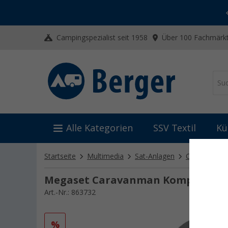
-20% auf Kleidung und Schuhe
Mit dem Aktionscode
20SSV
Campingspezialist seit 1958
Über 100 Fachmärkt
Alle Kategorien
SSV Textil
Kü
Startseite
Multimedia
Sat-Anlagen
Camping-Sat
Megaset Caravanman Kompakt 4 F
Art.-Nr.: 863732
%