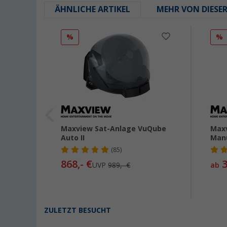
ÄHNLICHE ARTIKEL
MEHR VON DIESE
%
%
ge
Maxview Sat-Anlage VuQube
Maxv
 im
Auto II
Manu
(85)
868,- €
3
UVP
989,- €
ab
ZULETZT BESUCHT