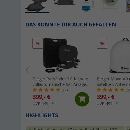
DAS KÖNNTE DIR AUCH GEFALLEN
%
%
Berger Pathfinder 3.0 faltbare
Berger Move 4.0 
vollautomatische Sat-Anlage
Satelliten-Antenn
graphit
(12)
(6
399,- €
399,- €
UVP 549,- €
UVP 499,- €
HIGHLIGHTS
Flachantenne mit 17 cm Aufbauhöhe und 77