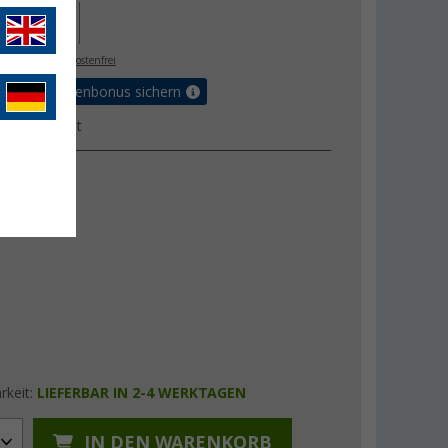
3,- €
. MwSt.,
versandkostenfrei
Vorteilskartenbonus sichern
ktdatenblatt
rkeit:
LIEFERBAR IN 2-4 WERKTAGEN
IN DEN WARENKORB