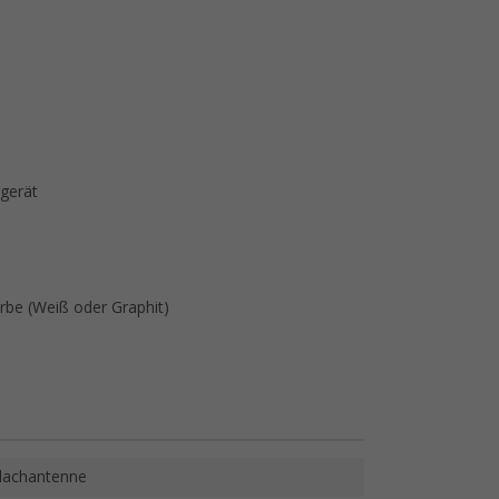
rgerät
be (Weiß oder Graphit)
lachantenne