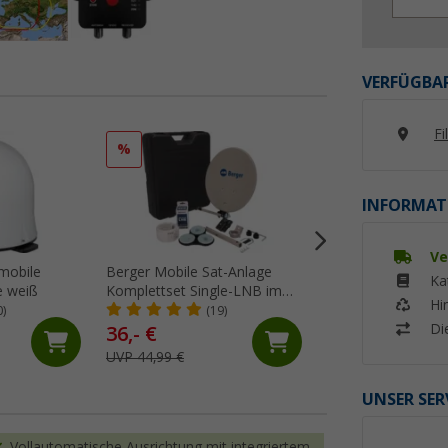
VERFÜGBAR
Fi
%
INFORMAT
Ve
mobile
Berger Mobile Sat-Anlage
Megasat Koaxialka
Ka
e weiß
Komplettset Single-LNB im
geeignet für Sat /
Hi
Campingkoffer
Meter
0)
(19)
(92)
Di
36,- €
12,
€
99
UVP 44,99 €
UVP 13,90 €
UNSER SER
Vollautomatische Ausrichtung mit integriertem