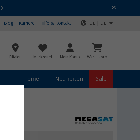
Urlaubs-SALE:
Top-Deals für dein Abenteuer!
Blog
Karriere
Hilfe & Kontakt
DE | DE
Filialen
Merkzettel
Mein Konto
Warenkorb
Themen
Neuheiten
Sale
,- €