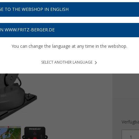
1.15
E TO THE WEBSHOP IN ENGLISH
Preise inkl
57,65
€ 
ON WWW.FRITZ-BERGER.DE
Produ
You can change the language at any time in the webshop.
Farbe
SELECT ANOTHER LANGUAGE
Verfügba
1