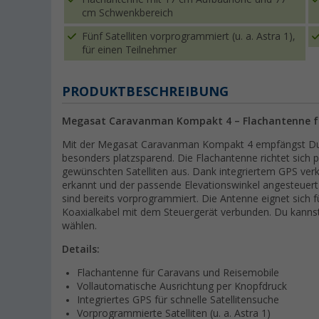
cm Schwenkbereich
Fünf Satelliten vorprogrammiert (u. a. Astra 1),
für einen Teilnehmer
PRODUKTBESCHREIBUNG
Megasat Caravanman Kompakt 4 – Flachantenne fü
Mit der Megasat Caravanman Kompakt 4 empfängst Du S
besonders platzsparend. Die Flachantenne richtet sich 
gewünschten Satelliten aus. Dank integriertem GPS verkü
erkannt und der passende Elevationswinkel angesteuert w
sind bereits vorprogrammiert. Die Antenne eignet sich f
Koaxialkabel mit dem Steuergerät verbunden. Du kanns
wählen.
Details:
Flachantenne für Caravans und Reisemobile
Vollautomatische Ausrichtung per Knopfdruck
Integriertes GPS für schnelle Satellitensuche
Vorprogrammierte Satelliten (u. a. Astra 1)