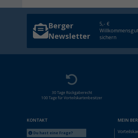
5,- €
Berger
Willkommensgut
Newsletter
sichern
30 Tage Rückgaberecht
100 Tage für Vorteilskartenbesitzer
KONTAKT
MEIN BE
Vorteilska
Du hast eine Frage?