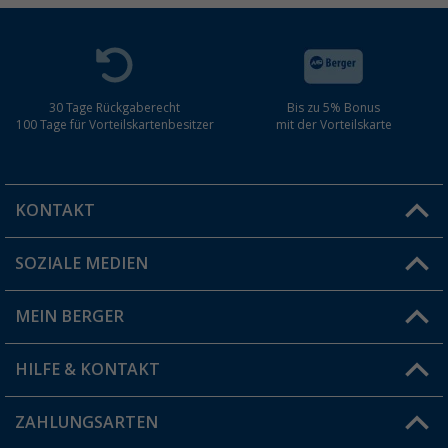
30 Tage Rückgaberecht
Bis zu 5% Bonus
100 Tage für Vorteilskartenbesitzer
mit der Vorteilskarte
KONTAKT
SOZIALE MEDIEN
Du hast eine Frage?
MEIN BERGER
Filiale finden
HILFE & KONTAKT
Vorteilskarte
Blog
ZAHLUNGSARTEN
FAQ & Kontakt