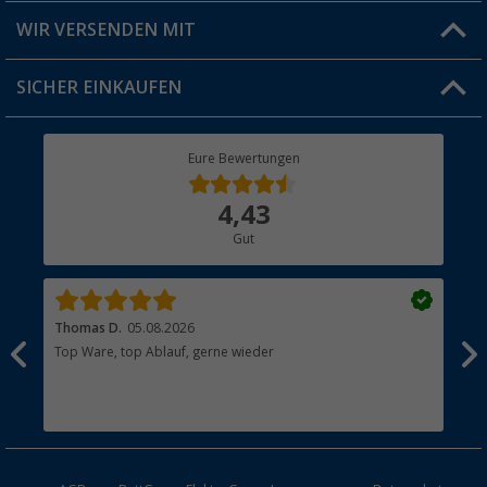
Produkttester
Versandinformationen
WIR VERSENDEN MIT
Jobs & Karriere
Click & Collect
SICHER EINKAUFEN
Geschenkgutschein
Rücksendung
Berger Bewusst
Eure Bewertungen
Bestellstatus
Über uns
4,43
Hauptkatalog
Gut
Händler werden
Thomas D.
05.08.2026
Kla
Top Ware, top Ablauf, gerne wieder
Wie
ein