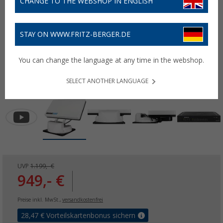
CHANGE TO THE WEBSHOP IN ENGLISH
STAY ON WWW.FRITZ-BERGER.DE
You can change the language at any time in the webshop.
SELECT ANOTHER LANGUAGE
UVP
1.199,- €
949,- €
Preise inkl. MwSt.,
versandkostenfrei
28,47
€ Vorteilskartenbonus sichern