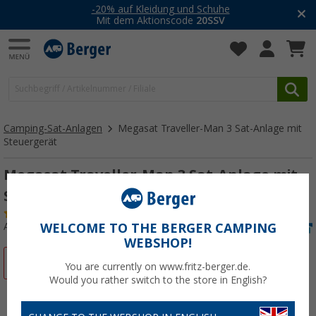
-20% auf Kleidung und Schuhe
Mit dem Aktionscode
20SSV
Camping-Sat-Anlagen
Megasat Traveller-Man 3 Sat-Anlage mit
Steuergerät
Megasat Traveller-Man 3 Sat-Anlage mit
Steuergerät
(3)
Art.-Nr.: 338520
WELCOME TO THE BERGER CAMPING
WEBSHOP!
%
You are currently on www.fritz-berger.de.
Would you rather switch to the store in English?