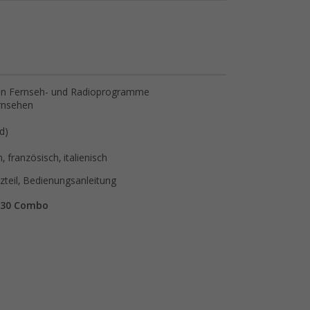
alen Fernseh- und Radioprogramme
ernsehen
d)
 französisch, italienisch
zteil, Bedienungsanleitung
430 Combo