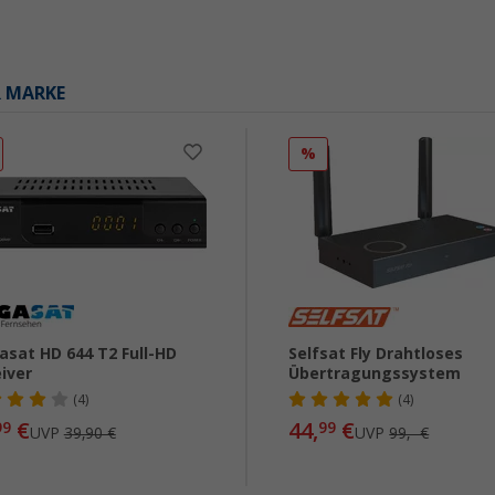
R MARKE
%
sat HD 644 T2 Full-HD
Selfsat Fly Drahtloses
iver
Übertragungssystem
(4)
(4)
€
44,
€
99
99
UVP
39,90 €
UVP
99,- €