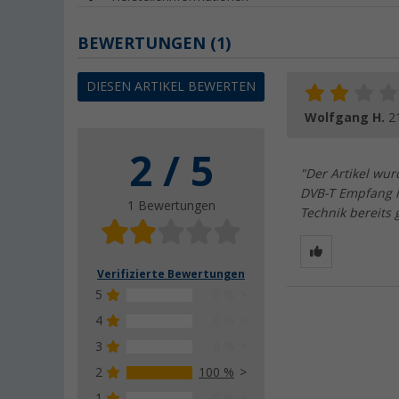
BEWERTUNGEN
(1)
DIESEN ARTIKEL BEWERTEN
Wolfgang H.
2
2 / 5
"Der Artikel wur
DVB-T Empfang is
1 Bewertungen
Technik bereits 
Verifizierte Bewertungen
5
0 %
4
0 %
3
0 %
2
100 %
1
0 %