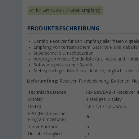
für Sat-/DVB-T / Kabel Empfang
PRODUKTBESCHREIBUNG
Combo Receiver für den Empfang aller freien digit
Empfang von terrestrischem, Satelliten- und Kabelf
Superschnelle Umschaltzeiten
Vorprogrammierte Senderliste (u. a. Astra und Hotbir
Softwareupdates über Satellit
Mehrsprachiges Menü: u.a. deutsch, englisch, türkisch,
Lieferumfang:
Receiver, Fernbedienung, Batterien, Net
Technische Daten
HD-Sat/DVB-T Receiver 
Display
4-stelliges Display
DiSEqC
1.0 / 1.1 / 1.2 USALS
EPG (Elektronische
ja
Programmzeitung)
Timer Funktion
ja
Unicable tauglich
ja