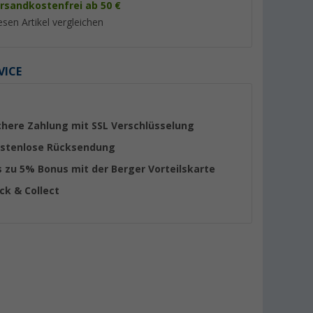
rsandkostenfrei ab 50 €
esen Artikel vergleichen
VICE
%
%
chere Zahlung mit SSL Verschlüsselung
stenlose Rücksendung
s zu 5% Bonus mit der Berger Vorteilskarte
HD Smart
Caratec Flex CFA102L TV
Berger Advanteq S
ick & Collect
mit
Halter seitlicher Auszug silber
Fernseher 24 Zoll mi
ar, Triple-
Tuner und 12 / 230
(18)
t
Produktdatenblatt
 V
(19)
165,- €
329,- €
UVP 219,- €
UVP 399,- €