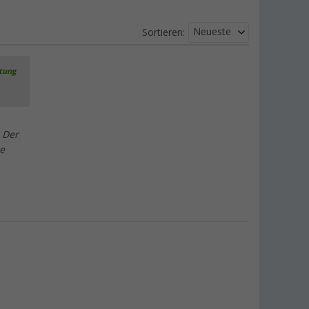
Neueste
Sortieren:
rtung
 Der
te