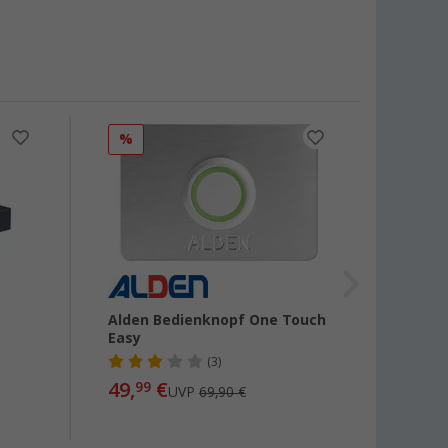
%
%
Alden Bedienknopf One Touch
Carate
Easy
(3)
49,
€
38
99
UVP
69,90 €
ab