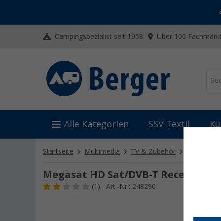
-20% auf Kleidung und Schuhe
Mit dem Aktionscode
20SSV
Campingspezialist seit 1958
Über 100 Fachmärkt
Alle Kategorien
SSV Textil
Kü
Startseite
Multimedia
TV & Zubehör
TV-Zubehö
Megasat HD Sat/DVB-T Receiver 4
(1)
Art.-Nr.: 248290