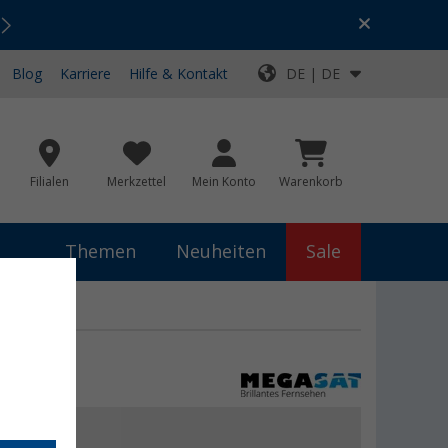
Urlaubs-SALE:
Top-Deals für dein Abenteuer!
Blog
Karriere
Hilfe & Kontakt
DE | DE
Filialen
Merkzettel
Mein Konto
Warenkorb
Themen
Neuheiten
Sale
€
9