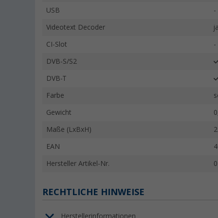
USB
-
Videotext Decoder
j
CI-Slot
-
DVB-S/S2
DVB-T
Farbe
s
Gewicht
0
Maße (LxBxH)
2
EAN
4
Hersteller Artikel-Nr.
0
RECHTLICHE HINWEISE
Herstellerinformationen