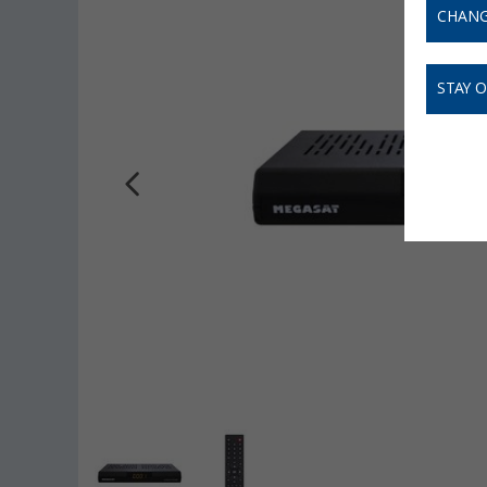
CHANG
STAY 