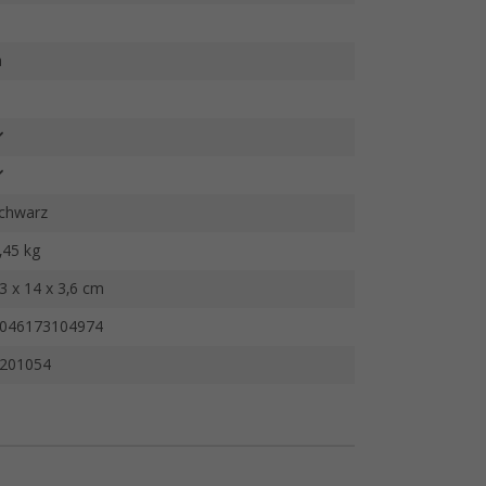
a
chwarz
,45 kg
3 x 14 x 3,6 cm
046173104974
201054