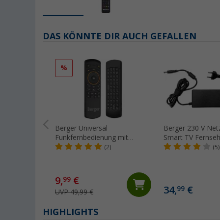
DAS KÖNNTE DIR AUCH GEFALLEN
%
Berger Universal
Berger 230 V Netz
Funkfernbedienung mit
Smart TV Fernseh
Tastatur und Air Mouse
(2)
(5)
9,
€
99
34,
€
99
UVP 49,99 €
HIGHLIGHTS