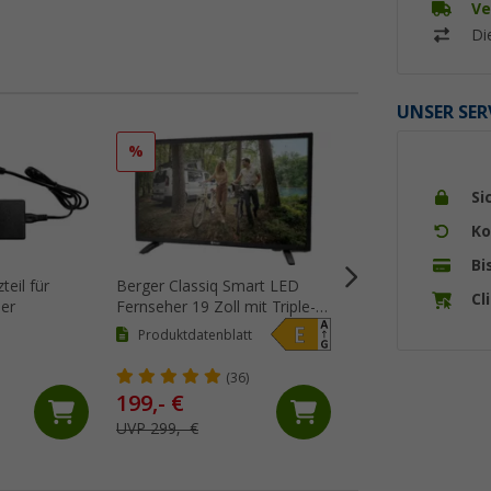
Ve
Di
UNSER SER
%
%
Si
Ko
Bi
teil für
Berger Classiq Smart LED
Berger Acoustiq 
Cl
er
Fernseher 19 Zoll mit Triple-
Fernseher 24 Zoll 
Tuner und 12 / 230 V
integrierter Soundb
Produktdatenblatt
Produktdatenblat
Tuner und 12 / 230
(36)
(5)
199,- €
299,- €
UVP 299,- €
UVP 399,- €