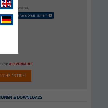
. MwSt.,
versandkostenfrei
5% Vorteilskartenbonus sichern
rkeit:
AUSVERKAUFT
LICHE ARTIKEL
IONEN & DOWNLOADS