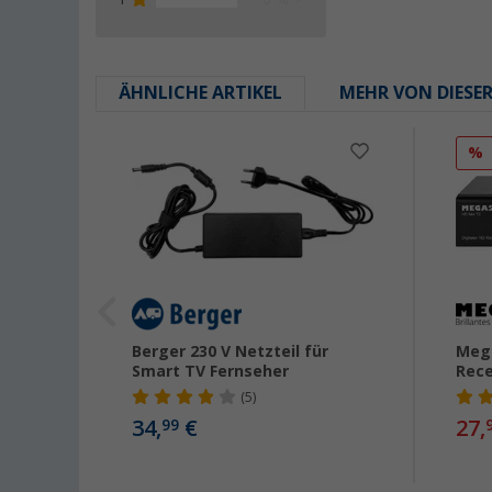
ÄHNLICHE ARTIKEL
MEHR VON DIESE
%
TV
Berger 230 V Netzteil für
Mega
Smart TV Fernseher
Rece
(5)
34,
€
27,
99