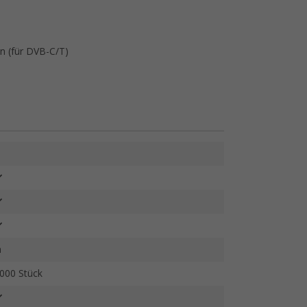
In (für DVB-C/T)
a
000 Stück