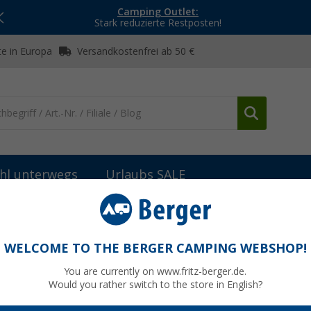
Camping Outlet:
Stark reduzierte Restposten!
e in Europa
Versandkostenfrei ab 50 €
hl unterwegs
Urlaubs SALE
r
Megasat HD Sat/DVB-T Receiver 430 Combo
30 Combo
WELCOME TO THE BERGER CAMPING WEBSHOP!
You are currently on www.fritz-berger.de.
Would you rather switch to the store in English?
79,
9