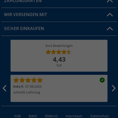
ZAHLUNGSARTEN
FAQ & Kontakt
Produkttester
Versandinformationen
WIR VERSENDEN MIT
Jobs & Karriere
Click & Collect
SICHER EINKAUFEN
Geschenkgutschein
Rücksendung
Berger Bewusst
Eure Bewertungen
Bestellstatus
Über uns
4,43
Hauptkatalog
Gut
Händler werden
Imke R.
07.08.2026
Tor
schnelle Lieferung
Hei
Lie
AGB
BattG
ElektroG
Impressum
Datenschutz