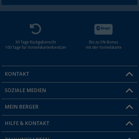
30 Tage Rückgaberecht
Bis zu 5% Bonus
100 Tage für Vorteilskartenbesitzer
mit der Vorteilskarte
KONTAKT
SOZIALE MEDIEN
Du hast eine Frage?
MEIN BERGER
Filiale finden
HILFE & KONTAKT
Vorteilskarte
Blog