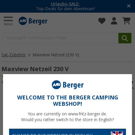
-20% auf Kleidung und Schuhe
Mit dem Aktionscode
20SSV
Sat-Zubehör
Maxview Netzeil (230 V)
Maxview Netzeil 230 V
(3)
Art.-Nr.: 227740
WELCOME TO THE BERGER CAMPING
WEBSHOP!
You are currently on www.fritz-berger.de.
Would you rather switch to the store in English?