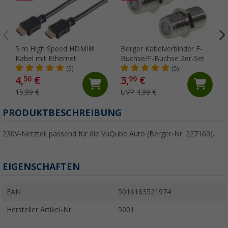
5 m High Speed HDMI®
Berger Kabelverbinder F-
Kabel mit Ethernet
Buchse/F-Buchse 2er-Set
(5)
(5)
4,
€
3,
€
50
99
15,99 €
UVP 4,99 €
PRODUKTBESCHREIBUNG
230V-Netzteil passend für die VuQube Auto (Berger-Nr. 227160).
EIGENSCHAFTEN
EAN
5016163521974
Hersteller Artikel-Nr.
5001