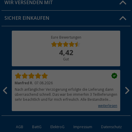
Versandinformationen
WIR VERSENDEN MIT
Jobs & Karriere
Click & Collect
SICHER EINKAUFEN
Geschenkgutschein
Rücksendung
Berger Bewusst
Eure Bewertungen
Bestellstatus
Über uns
4,42
Hauptkatalog
Gut
Händler werden
Manfred R.
07.08.2026
Han
Nach anfänglicher Verzögerung erfolgte die Lieferung dann
Sen
überraschend schnell. Das war bei immerhin 3 Teillieferungen
Lie
sehr beachtlich und für mich erfreulich. Alle Bestandteile
waren gut verpackt und in Ordnung. Das Gerät (Gasgrill)
weiterlesen
funktioniert bestens
AGB
BattG
ElektroG
Impressum
Datenschutz