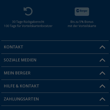
30 Tage Rückgaberecht
Bis zu 5% Bonus
100 Tage für Vorteilskartenbesitzer
mit der Vorteilskarte
KONTAKT
SOZIALE MEDIEN
Du hast eine Frage?
MEIN BERGER
Filiale finden
HILFE & KONTAKT
Vorteilskarte
Blog
ZAHLUNGSARTEN
FAQ & Kontakt
Produkttester