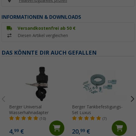
Filialverfügbarkeit prüfen
INFORMATIONEN & DOWNLOADS
Versandkostenfrei ab 50 €
Diesen Artikel vergleichen
DAS KÖNNTE DIR AUCH GEFALLEN
Berger Universal
Berger Tankbefestigungs-
Wasserhahnadapter
Set Luxus
(10)
(7)
4,
€
20,
€
99
99
(