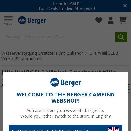
-20% auf Kleidung und Schuhe
Mit dem Aktionscode
20SSV
Wasserversorgung Ersatzteile und Zubehör
Lilie WeißGELB
Winkel-Einschraubtülle
Lilie WeißGELB Winkel-Einschraubtülle
(1)
Art.-Nr.: 290660
WELCOME TO THE BERGER CAMPING
WEBSHOP!
You are currently on www.fritz-berger.de.
Would you rather switch to the store in English?