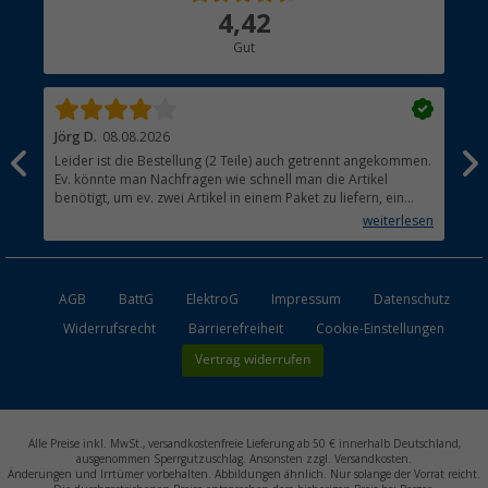
Über uns
4,42
Hauptkatalog
Gut
Händler werden
Jörg D.
08.08.2026
Uta
Leider ist die Bestellung (2 Teile) auch getrennt angekommen.
Ich
Ev. könnte man Nachfragen wie schnell man die Artikel
noc
benötigt, um ev. zwei Artikel in einem Paket zu liefern, ein
den
kleiner Beitrag um die Umwelt zu schonen.
weiterlesen
AGB
BattG
ElektroG
Impressum
Datenschutz
Widerrufsrecht
Barrierefreiheit
Cookie-Einstellungen
Vertrag widerrufen
Alle Preise inkl. MwSt., versandkostenfreie Lieferung ab 50 € innerhalb Deutschland,
ausgenommen Sperrgutzuschlag. Ansonsten zzgl. Versandkosten.
Änderungen und Irrtümer vorbehalten. Abbildungen ähnlich. Nur solange der Vorrat reicht.