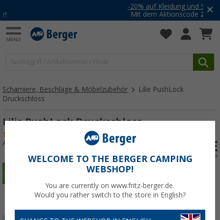
-20% auf Kleidung und Schuhe
Mit dem Aktionscode
20SSV
Scharniere, Beschläge & Möbelzubehör
Lilie PushLock
Druckschloss
Lilie PushLock Druckschloss
(90)
Art.-Nr.: 172920
WELCOME TO THE BERGER CAMPING
WEBSHOP!
You are currently on www.fritz-berger.de.
Would you rather switch to the store in English?