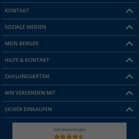
KONTAKT
SOZIALE MEDIEN
Du hast eine Frage?
MEIN BERGER
Filiale finden
HILFE & KONTAKT
Vorteilskarte
Blog
ZAHLUNGSARTEN
FAQ & Kontakt
Produkttester
Versandinformationen
WIR VERSENDEN MIT
Jobs & Karriere
Click & Collect
SICHER EINKAUFEN
Geschenkgutschein
Rücksendung
Berger Bewusst
Eure Bewertungen
Bestellstatus