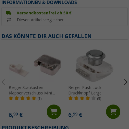
INFORMATIONEN & DOWNLOADS
Versandkostenfrei ab 50 €
Diesen Artikel vergleichen
DAS KÖNNTE DIR AUCH GEFALLEN
Berger Staukasten-
Berger Push Lock
Klappenverschluss Mini
Druckknopf Large
Latch
(1)
(5)
6,
€
6,
€
99
99
(
PRODUKTBESCHREIBUNG