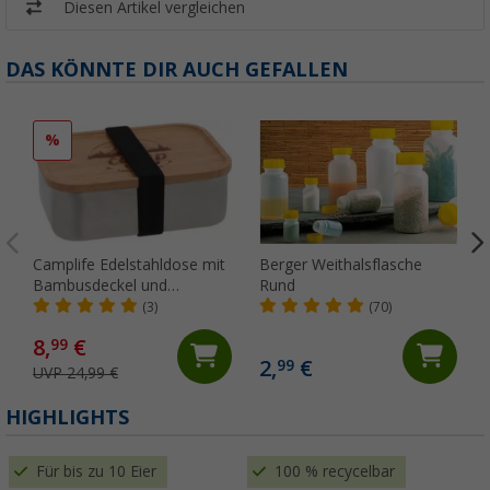
Diesen Artikel vergleichen
DAS KÖNNTE DIR AUCH GEFALLEN
%
Camplife Edelstahldose mit
Berger Weithalsflasche
Bambusdeckel und
Rund
Gummiband 1200 ml
(3)
(70)
8,
€
99
2,
€
99
UVP 24,99 €
(
HIGHLIGHTS
Für bis zu 10 Eier
100 % recycelbar