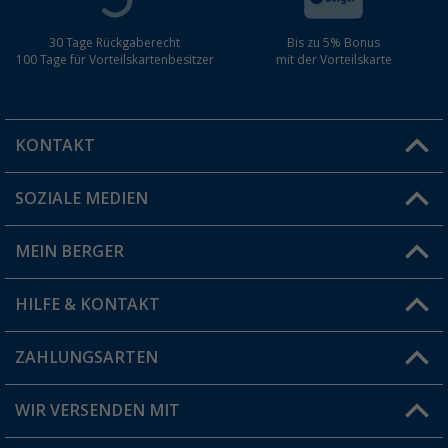
30 Tage Rückgaberecht
Bis zu 5% Bonus
100 Tage für Vorteilskartenbesitzer
mit der Vorteilskarte
KONTAKT
SOZIALE MEDIEN
Du hast eine Frage?
MEIN BERGER
Filiale finden
HILFE & KONTAKT
Vorteilskarte
Blog
ZAHLUNGSARTEN
FAQ & Kontakt
Produkttester
Versandinformationen
WIR VERSENDEN MIT
Jobs & Karriere
Click & Collect