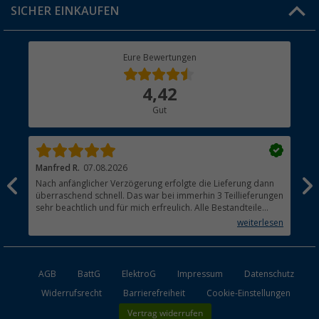
SICHER EINKAUFEN
Geschenkgutschein
Rücksendung
Berger Bewusst
Eure Bewertungen
Bestellstatus
Über uns
4,42
Hauptkatalog
Gut
Händler werden
Manfred R.
07.08.2026
Han
Nach anfänglicher Verzögerung erfolgte die Lieferung dann
Sen
überraschend schnell. Das war bei immerhin 3 Teillieferungen
Lie
sehr beachtlich und für mich erfreulich. Alle Bestandteile
waren gut verpackt und in Ordnung. Das Gerät (Gasgrill)
weiterlesen
funktioniert bestens
AGB
BattG
ElektroG
Impressum
Datenschutz
Widerrufsrecht
Barrierefreiheit
Cookie-Einstellungen
Vertrag widerrufen