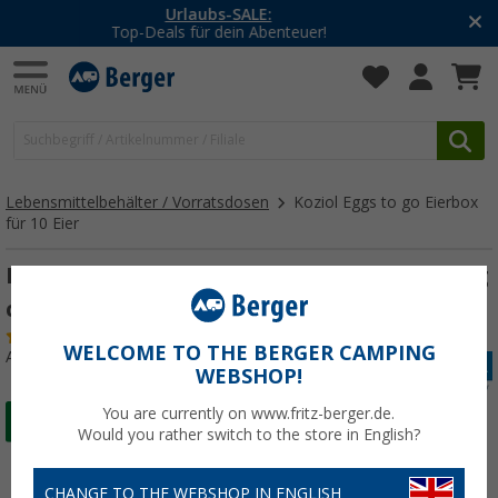
-20% auf Kleidung und Schuhe
Mit dem Aktionscode
20SSV
Lebensmittelbehälter / Vorratsdosen
Koziol Eggs to go Eierbox
für 10 Eier
Koziol Eggs to go Eierbox für 10 Eier strong
coral
(1)
WELCOME TO THE BERGER CAMPING
Art.-Nr.: 739681
WEBSHOP!
You are currently on www.fritz-berger.de.
Would you rather switch to the store in English?
CHANGE TO THE WEBSHOP IN ENGLISH