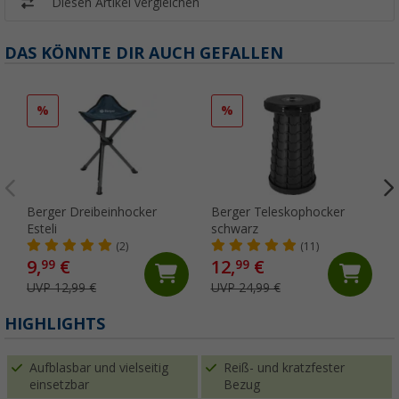
Diesen Artikel vergleichen
DAS KÖNNTE DIR AUCH GEFALLEN
%
%
Berger Dreibeinhocker
Berger Teleskophocker
Esteli
schwarz
(2)
(11)
9,
€
12,
€
99
99
UVP 12,99 €
UVP 24,99 €
HIGHLIGHTS
Aufblasbar und vielseitig
Reiß- und kratzfester
einsetzbar
Bezug