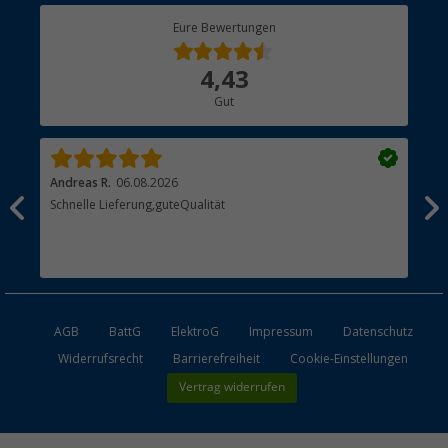
Berger Bewusst
Eure Bewertungen
Bestellstatus
Über uns
4,43
Hauptkatalog
Gut
Händler werden
Andreas R.
06.08.2026
Dir
erne
Schnelle Lieferung,guteQualität
Die
Bes
AGB
BattG
ElektroG
Impressum
Datenschutz
Widerrufsrecht
Barrierefreiheit
Cookie-Einstellungen
Vertrag widerrufen