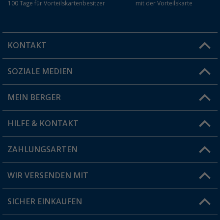
100 Tage für Vorteilskartenbesitzer
mit der Vorteilskarte
KONTAKT
SOZIALE MEDIEN
Du hast eine Frage?
MEIN BERGER
Filiale finden
HILFE & KONTAKT
Vorteilskarte
Blog
ZAHLUNGSARTEN
FAQ & Kontakt
Produkttester
Versandinformationen
WIR VERSENDEN MIT
Jobs & Karriere
Click & Collect
SICHER EINKAUFEN
Geschenkgutschein
Rücksendung