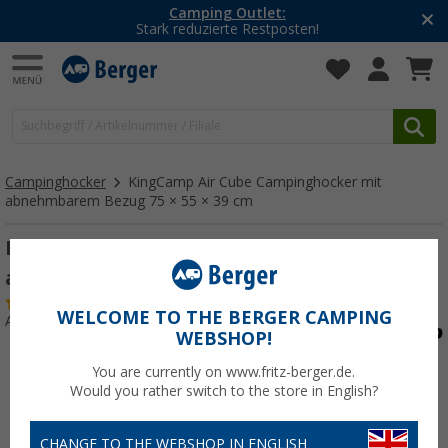
Camping Outlet:
Stark reduzierte Restposten!
Campinghocker
KingCamp Air Cube Campinghocker mit
abnehmbarem Bezug 75 × 55 × 39 cm
KingCamp Air Cube Campinghocker mit
abnehmbarem Bezug 75 × 55 × 39 cm Beige
(2)
WELCOME TO THE BERGER CAMPING
Art.-Nr.: 399506
WEBSHOP!
You are currently on www.fritz-berger.de.
Would you rather switch to the store in English?
CHANGE TO THE WEBSHOP IN ENGLISH