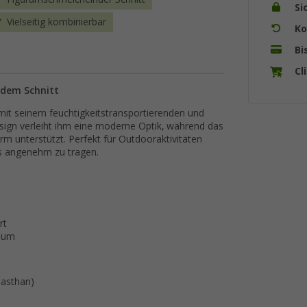
Si
Vielseitig kombinierbar
Ko
Bi
Cl
ndem Schnitt
mit seinem feuchtigkeitstransportierenden und
sign verleiht ihm eine moderne Optik, während das
unterstützt. Perfekt für Outdooraktivitäten
rs angenehm zu tragen.
rt
Saum
Elasthan)