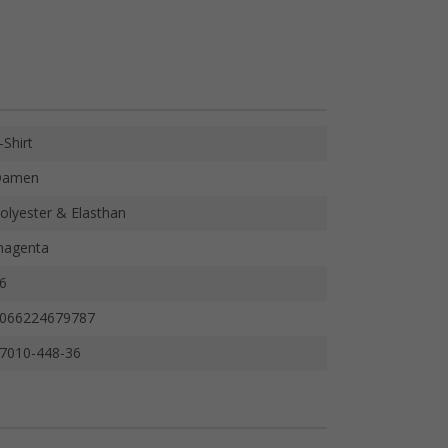
-Shirt
Damen
olyester & Elasthan
agenta
6
066224679787
7010-448-36