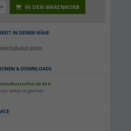
IN DEN WARENKORB
KEIT IN DEINER NÄHE
%
%
lialverfügbarkeit prüfen
IONEN & DOWNLOADS
utmeer
Regatta Mindano VIII
Mountain Guide Lim
rsandkostenfrei ab 50 €
Damenbluse
Damen und Herren
Regenjacke
esen Artikel vergleichen
(6)
(39)
21,
€
19,
€
95
95
UVP 50,- €
UVP 39,95 €
VICE