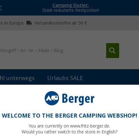
Camping Outlet:
Stark reduzierte Restposten!
e in Europa
Versandkostenfrei ab 50 €
hl unterwegs
Urlaubs SALE
ts, -blusen & -pullover
Killtec Lilleo Damen Funktionsshirt
WELCOME TO THE BERGER CAMPING WEBSHOP!
You are currently on www.fritz-berger.de.
Would you rather switch to the store in English?
UVP
29,95