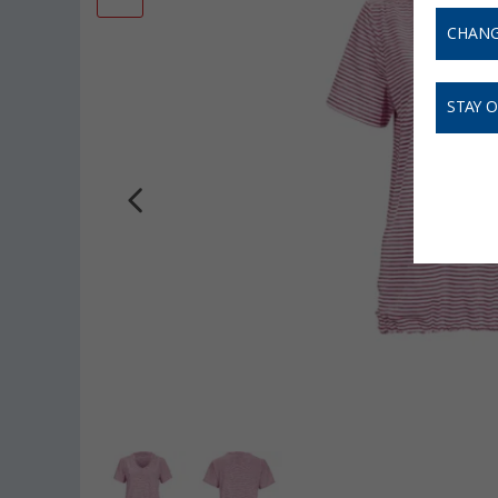
CHANG
STAY 