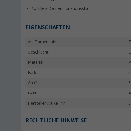
1x Lilleo Damen Funktionsshirt
EIGENSCHAFTEN
Art Damenshirt
T
Geschlecht
Material
P
Farbe
m
Größe
3
EAN
4
Hersteller Artikel-Nr.
3
RECHTLICHE HINWEISE