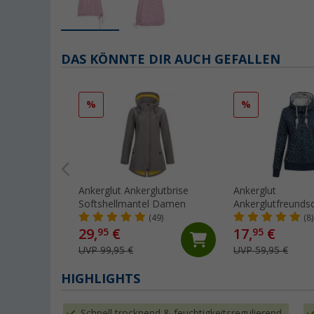
DAS KÖNNTE DIR AUCH GEFALLEN
%
%
Ankerglut Ankerglutbrise
Ankerglut
Softshellmantel Damen
Ankerglutfreund
Sweatjacke
(49)
(8)
29,
€
17,
€
95
95
UVP 99,95 €
UVP 59,95 €
HIGHLIGHTS
Schnell trocknend & feuchtigkeitsregulierend