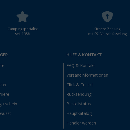
Campingspezialist
Sichere Zahlung
seit 1958
mit SSL Verschlüsselung
RGER
HILFE & KONTAKT
rte
FAQ & Kontakt
Versandinformationen
ster
Click & Collect
riere
Rücksendung
gutschein
Bestellstatus
ewusst
Hauptkatalog
Händler werden