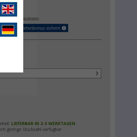
€
5
. MwSt.,
zzgl. Versandkosten
5% Vorteilskartenbonus sichern
rkeit:
LIEFERBAR IN 2-3 WERKTAGEN
ch geringe Stückzahl verfügbar