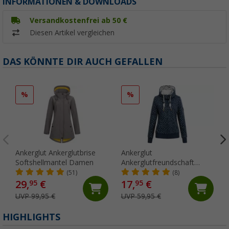
INFORMATIONEN & DOWNLOADS
Versandkostenfrei ab 50 €
Diesen Artikel vergleichen
DAS KÖNNTE DIR AUCH GEFALLEN
%
%
Ankerglut Ankerglutbrise
Ankerglut
Softshellmantel Damen
Ankerglutfreundschaft
Damen Sweatjacke
(51)
(8)
29,
€
17,
€
95
95
UVP 99,95 €
UVP 59,95 €
HIGHLIGHTS