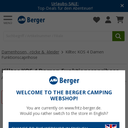
Urlaubs-SALE:
Top-Deals für dein Abenteuer!
Damenhosen, -röcke & -kleider
Killtec KOS 4 Damen
Funktionscaprihose
Killtec KOS 4 Damen Funktionscaprihose
Art.-Nr.: 13781938
WELCOME TO THE BERGER CAMPING
%
WEBSHOP!
You are currently on www.fritz-berger.de.
Would you rather switch to the store in English?