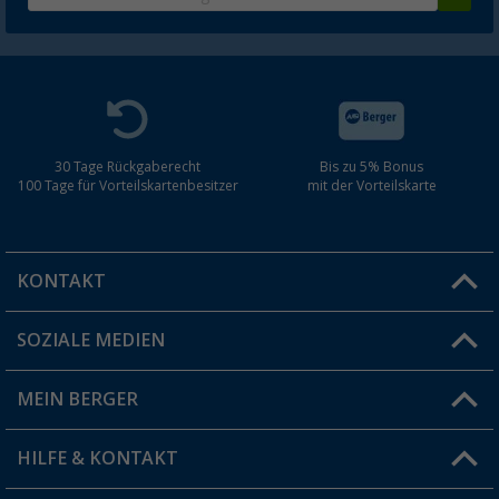
30 Tage Rückgaberecht
Bis zu 5% Bonus
100 Tage für Vorteilskartenbesitzer
mit der Vorteilskarte
KONTAKT
SOZIALE MEDIEN
Du hast eine Frage?
MEIN BERGER
Filiale finden
HILFE & KONTAKT
Vorteilskarte