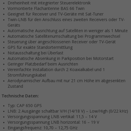
Dreheinheit mit integrierter Steuerelektronik
Vormontierte Flachantenne BAS 66 Twin
Geeignet für Receiver und TV-Geräte mit Sat-Tuner
Twin-LNB für den Anschluss eines zweiten Receivers oder TV-
Geräts
Automatische Ausrichtung auf Satelliten in weniger als 1 Minute
Automatische Satellitenumschaltung bei Programmwechsel
Steuerung über angeschlossenen Receiver oder TV-Gerät
GPS für exakte Standortermittlung
Notausschaltung bei Überlast
Automatische Absenkung in Parkposition bei Motorstart
Geringer Platzbedarf beim Ausrichten
Vereinfachte Installation durch 2 Koaxialkabel und 1
Stromführungskabel
Aerodynamischer Aufbau mit nur 21 cm Höhe im abgesenkten
Zustand
Technische Daten:
Typ: CAP 650 GPS
LNB: 2 Ausgänge schaltbar V/H (14/18 V) – Low/High (0/22 kHz)
Versorgungsspannung LNB vertikal: 11,5 – 14 V
Versorgungsspannung LNB horizontal: 16 – 19 V
Eingangsfrequenz: 10,70 – 12,75 GHz