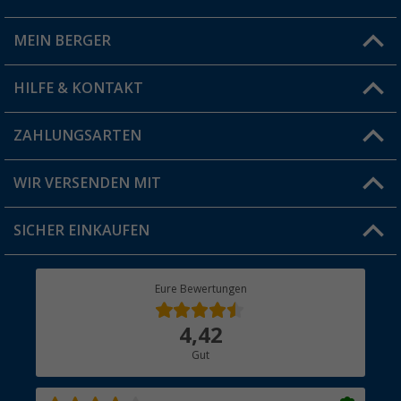
MEIN BERGER
Filiale finden
HILFE & KONTAKT
Vorteilskarte
Blog
ZAHLUNGSARTEN
FAQ & Kontakt
Produkttester
Versandinformationen
WIR VERSENDEN MIT
Jobs & Karriere
Click & Collect
SICHER EINKAUFEN
Geschenkgutschein
Rücksendung
Berger Bewusst
Eure Bewertungen
Bestellstatus
Über uns
4,42
Hauptkatalog
Gut
Händler werden