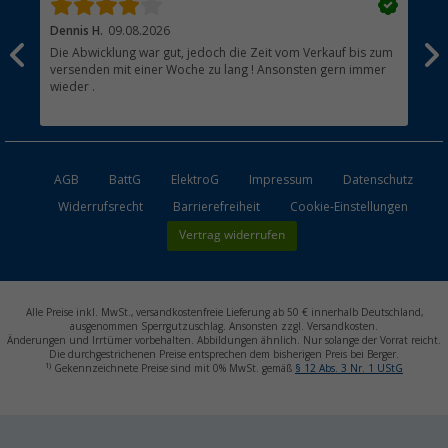
Dennis H.
09.08.2026
Ann
Die Abwicklung war gut, jedoch die Zeit vom Verkauf bis zum
Sch
versenden mit einer Woche zu lang ! Ansonsten gern immer
wieder .
AGB
BattG
ElektroG
Impressum
Datenschutz
Widerrufsrecht
Barrierefreiheit
Cookie-Einstellungen
Vertrag widerrufen
Alle Preise inkl. MwSt., versandkostenfreie Lieferung ab 50 € innerhalb Deutschland,
ausgenommen Sperrgutzuschlag. Ansonsten zzgl. Versandkosten.
Änderungen und Irrtümer vorbehalten. Abbildungen ähnlich. Nur solange der Vorrat reicht.
Die durchgestrichenen Preise entsprechen dem bisherigen Preis bei Berger.
1)
Gekennzeichnete Preise sind mit 0% MwSt. gemäß
§ 12 Abs. 3 Nr. 1 UStG