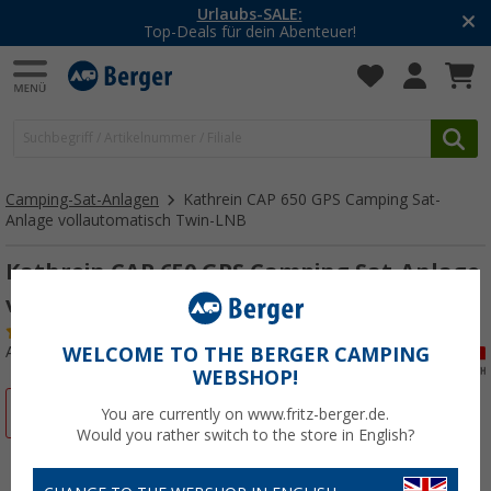
-20% auf Kleidung und Schuhe
Mit dem Aktionscode
20SSV
Camping-Sat-Anlagen
Kathrein CAP 650 GPS Camping Sat-
Anlage vollautomatisch Twin-LNB
Kathrein CAP 650 GPS Camping Sat-Anlage
vollautomatisch Twin-LNB
(3)
Art.-Nr.: 272010
WELCOME TO THE BERGER CAMPING
WEBSHOP!
%
You are currently on www.fritz-berger.de.
Would you rather switch to the store in English?