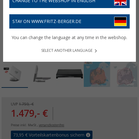
CHANGE TO THE WEBSHOP IN ENGLISH
STAY ON WWW.FRITZ-BERGER.DE
You can change the language at any time in the webshop.
SELECT ANOTHER LANGUAGE
UVP
1.759,- €
1.479,- €
Preise inkl. MwSt.,
versandkostenfrei
73,95
€ Vorteilskartenbonus sichern