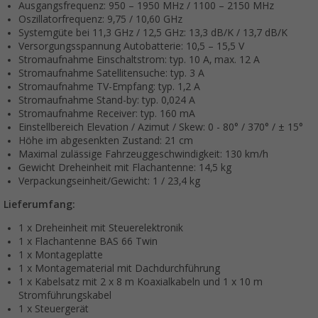
Ausgangsfrequenz: 950 – 1950 MHz / 1100 – 2150 MHz
Oszillatorfrequenz: 9,75 / 10,60 GHz
Systemgüte bei 11,3 GHz / 12,5 GHz: 13,3 dB/K / 13,7 dB/K
Versorgungsspannung Autobatterie: 10,5 – 15,5 V
Stromaufnahme Einschaltstrom: typ. 10 A, max. 12 A
Stromaufnahme Satellitensuche: typ. 3 A
Stromaufnahme TV-Empfang: typ. 1,2 A
Stromaufnahme Stand-by: typ. 0,024 A
Stromaufnahme Receiver: typ. 160 mA
Einstellbereich Elevation / Azimut / Skew: 0 - 80° / 370° / ± 15°
Höhe im abgesenkten Zustand: 21 cm
Maximal zulässige Fahrzeuggeschwindigkeit: 130 km/h
Gewicht Dreheinheit mit Flachantenne: 14,5 kg
Verpackungseinheit/Gewicht: 1 / 23,4 kg
Lieferumfang:
1 x Dreheinheit mit Steuerelektronik
1 x Flachantenne BAS 66 Twin
1 x Montageplatte
1 x Montagematerial mit Dachdurchführung
1 x Kabelsatz mit 2 x 8 m Koaxialkabeln und 1 x 10 m
Stromführungskabel
1 x Steuergerät