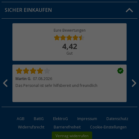
Jobs & Karriere
Click & Collect
SICHER EINKAUFEN
Geschenkgutschein
Rücksendung
Berger Bewusst
Eure Bewertungen
Bestellstatus
Über uns
4,42
Hauptkatalog
Gut
Händler werden
Martin G.
07.08.2026
Jue
Das Personal ist sehr hilfsbereit und freundlich
Per
AGB
BattG
ElektroG
Impressum
Datenschutz
Widerrufsrecht
Barrierefreiheit
Cookie-Einstellungen
Vertrag widerrufen