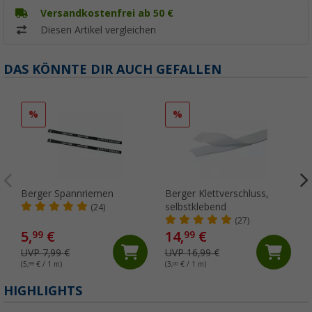
Versandkostenfrei ab 50 €
Diesen Artikel vergleichen
DAS KÖNNTE DIR AUCH GEFALLEN
%
%
Berger Spannriemen
Berger Klettverschluss,
selbstklebend
(24)
(27)
5,
€
14,
€
99
99
UVP 7,99 €
UVP 16,99 €
(5,
99
€ / 1 m)
(3,
00
€ / 1 m)
(
HIGHLIGHTS