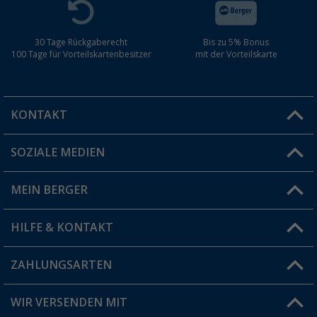
30 Tage Rückgaberecht
Bis zu 5% Bonus
100 Tage für Vorteilskartenbesitzer
mit der Vorteilskarte
KONTAKT
SOZIALE MEDIEN
Du hast eine Frage?
MEIN BERGER
Filiale finden
HILFE & KONTAKT
Vorteilskarte
Blog
ZAHLUNGSARTEN
FAQ & Kontakt
Produkttester
Versandinformationen
WIR VERSENDEN MIT