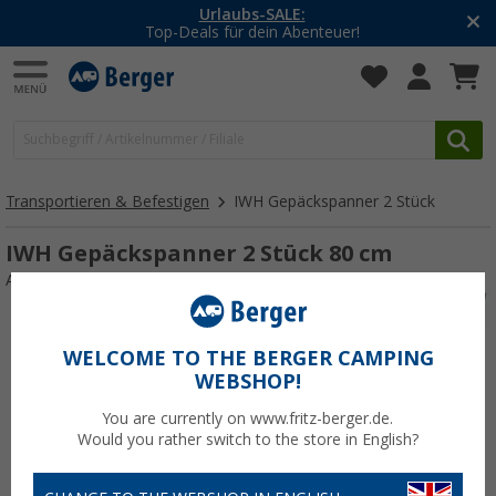
Urlaubs-SALE:
Top-Deals für dein Abenteuer!
Transportieren & Befestigen
IWH Gepäckspanner 2 Stück
IWH Gepäckspanner 2 Stück 80 cm
Art.-Nr.: 850905
WELCOME TO THE BERGER CAMPING
WEBSHOP!
You are currently on www.fritz-berger.de.
Would you rather switch to the store in English?