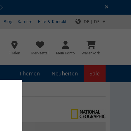
Urlaubs-SALE:
Top-Deals für dein Abenteuer!
Blog
Karriere
Hilfe & Kontakt
DE | DE
Filialen
Merkzettel
Mein Konto
Warenkorb
Themen
Neuheiten
Sale
Deutschland