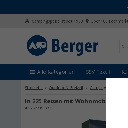
-20% auf Kleidung und Schuhe
Mit dem Aktionscode
20SSV
Campingspezialist seit 1958
Über 100 Fachmärkt
Alle Kategorien
SSV Textil
Kü
Startseite
Outdoor & Freizeit
Campingliteratur
In 225 Reisen mit Wohnmobil & Ca
Art.-Nr.: 688339