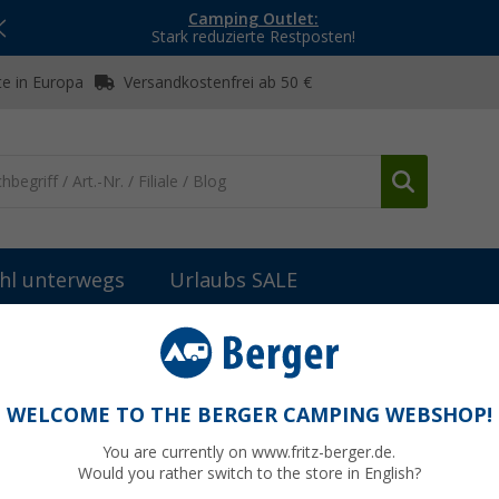
Camping Outlet:
Stark reduzierte Restposten!
e in Europa
Versandkostenfrei ab 50 €
hl unterwegs
Urlaubs SALE
Campingführer
In 225 Reisen mit Wohnmobil & Campervan durch 
mpervan durch Deutschland
WELCOME TO THE BERGER CAMPING WEBSHOP!
You are currently on www.fritz-berger.de.
Would you rather switch to the store in English?