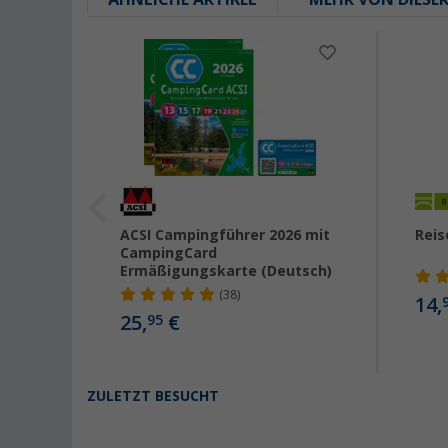
opa
ACSI Campingführer 2026 mit
Reis
CampingCard
ndern
Ermäßigungskarte (Deutsch)
(38)
14,
25,
€
95
ZULETZT BESUCHT