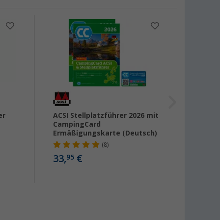
er
ACSI Stellplatzführer 2026 mit
ACSI 
CampingCard
2026 
Ermäßigungskarte (Deutsch)
Ermäß
(8)
33,
€
29,
95
95