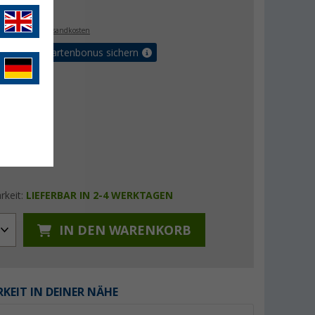
€
9
. MwSt.,
zzgl. Versandkosten
5% Vorteilskartenbonus sichern
rkeit:
LIEFERBAR IN 2-4 WERKTAGEN
IN DEN WARENKORB
KEIT IN DEINER NÄHE