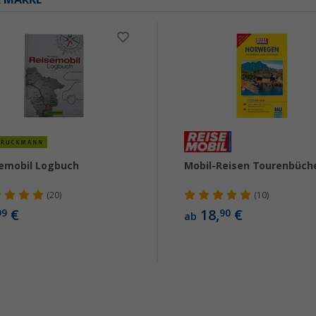
emobil Logbuch
Mobil-Reisen Tourenbüch
(20)
(10)
€
18,
€
99
90
ab