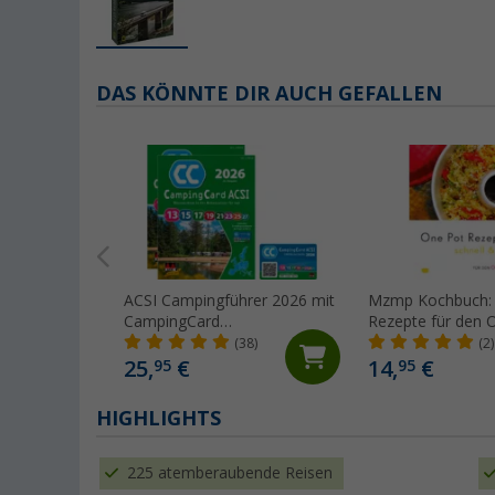
DAS KÖNNTE DIR AUCH GEFALLEN
ACSI Campingführer 2026 mit
Mzmp Kochbuch:
CampingCard
Rezepte für den 
Ermäßigungskarte (Deutsch)
Backofen
(38)
(2)
25,
€
14,
€
95
95
HIGHLIGHTS
225 atemberaubende Reisen