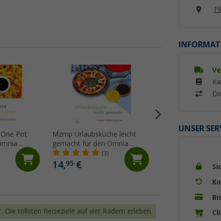
Fi
INFORMAT
Ve
Ka
Di
UNSER SER
 One Pot
Mzmp Urlaubsküche leicht
Omnia Kochbuch a
Omnia
gemacht für den Omnia
(9)
Backofen Kochbuch 108
(3)
Seiten
14,
€
19,
€
95
50
Si
Ko
Bi
Die tollsten Reiseziele auf vier Rädern erleben
Cl