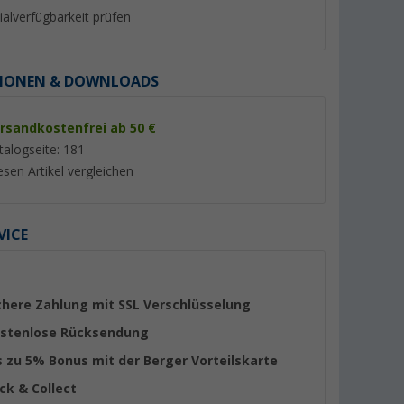
lialverfügbarkeit prüfen
IONEN & DOWNLOADS
rsandkostenfrei ab 50 €
talogseite: 181
esen Artikel vergleichen
VICE
uf Deutsch
Andreas Austilat - Hotel kann
Marie-Christine Holl
jeder. Meine Frau, unser
LIFE - Mein persönl
Wohnwagen und ich
Logbuch
(10)
(2)
11,- €
15,
€
99
chere Zahlung mit SSL Verschlüsselung
stenlose Rücksendung
s zu 5% Bonus mit der Berger Vorteilskarte
ick & Collect