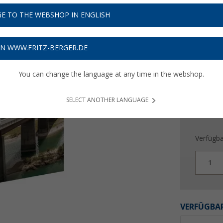
39,
9
E TO THE WEBSHOP IN ENGLISH
Preise inkl
Bis zu 
ON WWW.FRITZ-BERGER.DE
You can change the language at any time in the webshop.
SELECT ANOTHER LANGUAGE
Verfügba
1
VERFÜGBAR