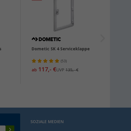
s
Dometic SK 4 Serviceklappe
Estorf
Breit
(53)
117,- €
1,
50
ab
UVP
135,- €
SOZIALE MEDIEN