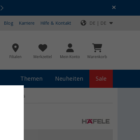
Urlaubs-SALE:
Top-Deals für dein Abenteuer!
Blog
Karriere
Hilfe & Kontakt
DE | DE
Filialen
Merkzettel
Mein Konto
Warenkorb
Themen
Neuheiten
Sale
etverschluss