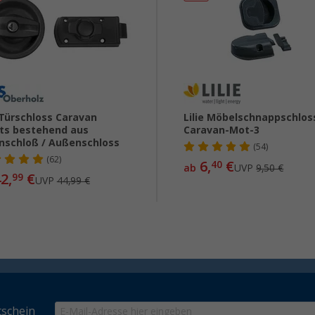
Türschloss Caravan
Lilie Möbelschnappschlos
ts bestehend aus
Caravan-Mot-3
nschloß / Außenschloss
(54)
(62)
6,
€
40
ab
UVP
9,50 €
2,
€
99
UVP
44,99 €
schein