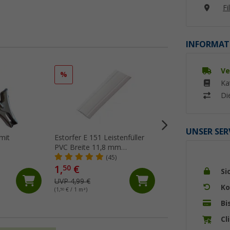
Fi
INFORMAT
Ve
%
%
Ka
Di
UNSER SER
mit
Estorfer E 151 Leistenfüller
Dekalin Dekaseal 
PVC Breite 11,8 mm
Abtupfbare Dicht
Meterware weiß
310 ml hellgrau
(45)
(Üb
1,
€
12,
€
50
99
Si
UVP 4,99 €
UVP 17,75 €
Ko
(1,
50
€ / 1 m²)
(41,
90
€ / 1 l)
Bi
Cl