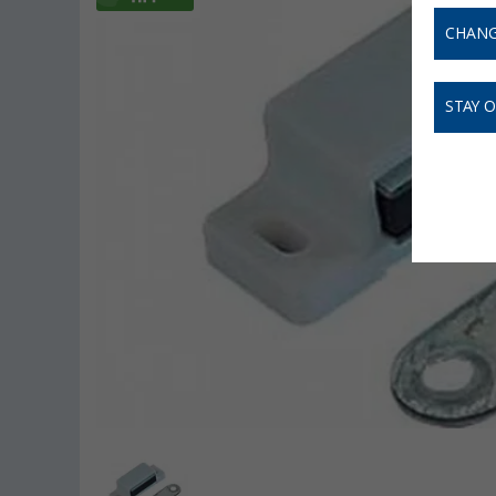
CHANG
STAY 