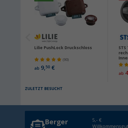
d
Lilie PushLock Druckschloss
STS 
rech
Inne
(90)
9,
€
50
ab
4
ab
ZULETZT BESUCHT
5,- €
Berger
Willkommensgut