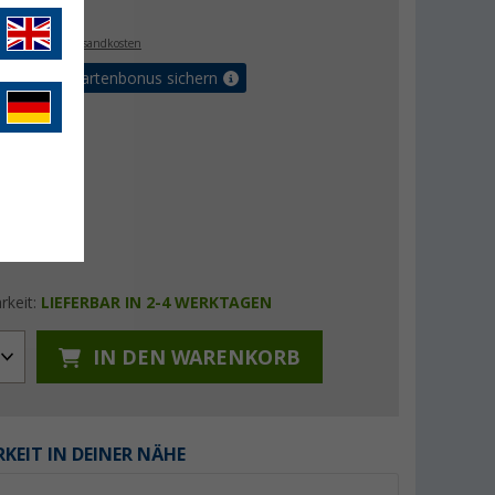
€
. MwSt.,
zzgl. Versandkosten
5% Vorteilskartenbonus sichern
rkeit:
LIEFERBAR IN 2-4 WERKTAGEN
IN DEN WARENKORB
KEIT IN DEINER NÄHE