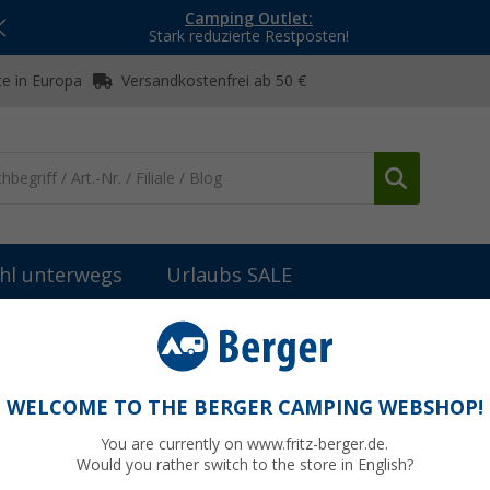
Camping Outlet:
Stark reduzierte Restposten!
e in Europa
Versandkostenfrei ab 50 €
hl unterwegs
Urlaubs SALE
bau
Scharniere, Beschläge & Möbelzubehör
Häfele Dauer-Magn
WELCOME TO THE BERGER CAMPING WEBSHOP!
You are currently on www.fritz-berger.de.
Would you rather switch to the store in English?
50