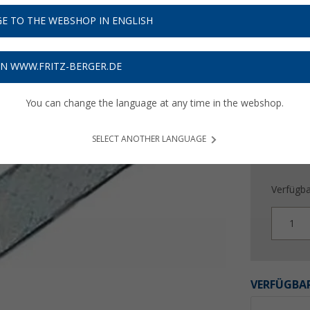
4,
E TO THE WEBSHOP IN ENGLISH
Preise inkl
Bis zu 
ON WWW.FRITZ-BERGER.DE
You can change the language at any time in the webshop.
SELECT ANOTHER LANGUAGE
Verfügba
1
VERFÜGBAR