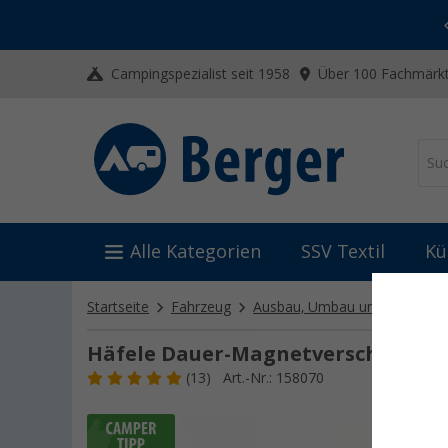
-20% auf Kleidung und Schuhe
Mit dem Aktionscode
20SSV
Campingspezialist seit 1958
Über 100 Fachmärkt
Alle Kategorien
SSV Textil
Kü
Startseite
Fahrzeug
Ausbau, Umbau und Innenaus
Häfele Dauer-Magnetverschluss
(13)
Art.-Nr.: 158070