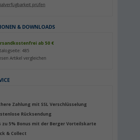
lialverfügbarkeit prüfen
IONEN & DOWNLOADS
rsandkostenfrei ab 50 €
%
%
talogseite: 485
esen Artikel vergleichen
VICE
8936
Berger Chenille-
Sika Sikaflex 522 S
ungsmasse
Flauschvorhang
Klebdichtstoff 300
er 100)
(Über 100)
(44)
9,
€
99
chere Zahlung mit SSL Verschlüsselung
19,
€
99
UVP 16,89 €
stenlose Rücksendung
UVP 34,99 €
(33,
30
€ / 1 l)
s zu 5% Bonus mit der Berger Vorteilskarte
ick & Collect