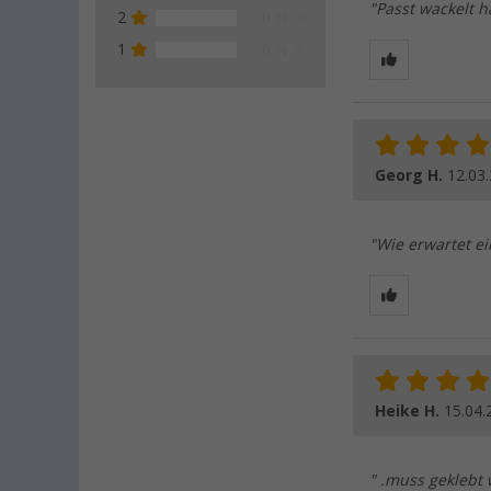
"Passt wackelt h
2
0 %
1
0 %
Georg H.
12.03
"Wie erwartet ei
Heike H.
15.04.
" .muss geklebt w