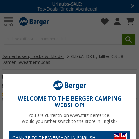
-20% auf Kleidung und Schuhe
Mit dem Aktionscode
20SSV
Damenhosen, -röcke & -kleider
G.I.G.A. DX by killtec GS 58
Damen Sweatbermudas
G.I.G.A. DX by killtec GS 58 Damen
Sweatbermudas
(1)
WELCOME TO THE BERGER CAMPING
Art.-Nr.: 32093940
WEBSHOP!
You are currently on www.fritz-berger.de.
%
Would you rather switch to the store in English?
CHANGE TO THE WEBSHOP IN ENGLISH