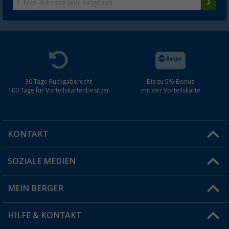
30 Tage Rückgaberecht
Bis zu 5% Bonus
100 Tage für Vorteilskartenbesitzer
mit der Vorteilskarte
KONTAKT
SOZIALE MEDIEN
Du hast eine Frage?
MEIN BERGER
Filiale finden
HILFE & KONTAKT
Vorteilskarte