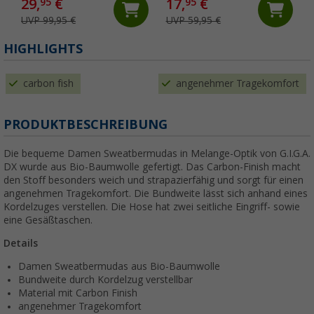
29,
€
17,
€
95
95
UVP 99,95 €
UVP 59,95 €
HIGHLIGHTS
carbon fish
angenehmer Tragekomfort
PRODUKTBESCHREIBUNG
Die bequeme Damen Sweatbermudas in Melange-Optik von G.I.G.A.
DX wurde aus Bio-Baumwolle gefertigt. Das Carbon-Finish macht
den Stoff besonders weich und strapazierfähig und sorgt für einen
angenehmen Tragekomfort. Die Bundweite lässt sich anhand eines
Kordelzuges verstellen. Die Hose hat zwei seitliche Eingriff- sowie
eine Gesäßtaschen.
Details
Damen Sweatbermudas aus Bio-Baumwolle
Bundweite durch Kordelzug verstellbar
Material mit Carbon Finish
angenehmer Tragekomfort