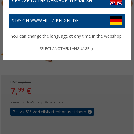
CHANGE TO THE WEBSHOP IN ENGLISH
STAY ON WWW.FRITZ-BERGER.DE
You can change the language at any time in the webshop.
SELECT ANOTHER LANGUAGE
UVP
12,95 €
7,
€
99
Preise inkl. MwSt.,
zzgl. Versandkosten
Bis zu 5% Vorteilskartenbonus sichern