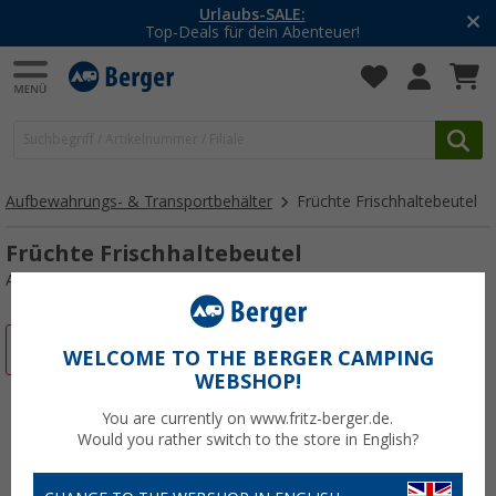
Urlaubs-SALE:
Top-Deals für dein Abenteuer!
Aufbewahrungs- & Transportbehälter
Früchte Frischhaltebeutel
Früchte Frischhaltebeutel
Art.-Nr.: 489870
%
WELCOME TO THE BERGER CAMPING
WEBSHOP!
You are currently on www.fritz-berger.de.
Would you rather switch to the store in English?