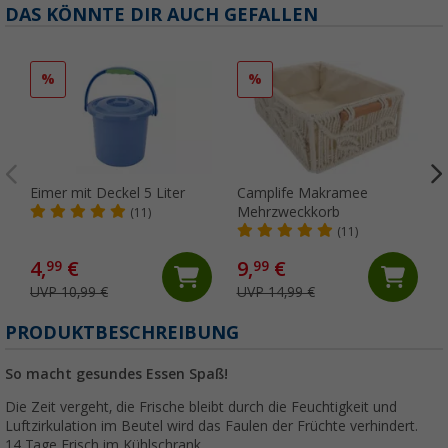
DAS KÖNNTE DIR AUCH GEFALLEN
%
%
Eimer mit Deckel 5 Liter
Camplife Makramee
Mehrzweckkorb
(11)
(11)
4,
€
9,
€
99
99
UVP 10,99 €
UVP 14,99 €
(
PRODUKTBESCHREIBUNG
So macht gesundes Essen Spaß!
Die Zeit vergeht, die Frische bleibt durch die Feuchtigkeit und
Luftzirkulation im Beutel wird das Faulen der Früchte verhindert.
14 Tage Frisch im Kühlschrank.