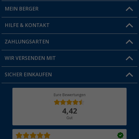
MEIN BERGER
Filiale finden
HILFE & KONTAKT
Vorteilskarte
Blog
ZAHLUNGSARTEN
FAQ & Kontakt
Produkttester
Versandinformationen
WIR VERSENDEN MIT
Jobs & Karriere
Click & Collect
SICHER EINKAUFEN
Geschenkgutschein
Rücksendung
Berger Bewusst
Eure Bewertungen
Bestellstatus
Über uns
4,42
Hauptkatalog
Gut
Händler werden