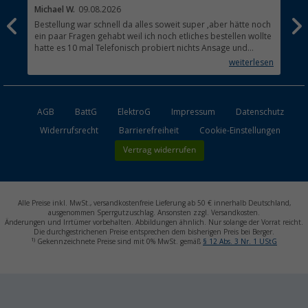
Michael W.
09.08.2026
And
Bestellung war schnell da alles soweit super ,aber hätte noch
Ich
ein paar Fragen gehabt weil ich noch etliches bestellen wollte
Lei
hatte es 10 mal Telefonisch probiert nichts Ansage und
mit
auflegen fertig .
auf
weiterlesen
Lie
AGB
BattG
ElektroG
Impressum
Datenschutz
Widerrufsrecht
Barrierefreiheit
Cookie-Einstellungen
Vertrag widerrufen
Alle Preise inkl. MwSt., versandkostenfreie Lieferung ab 50 € innerhalb Deutschland,
ausgenommen Sperrgutzuschlag. Ansonsten zzgl. Versandkosten.
Änderungen und Irrtümer vorbehalten. Abbildungen ähnlich. Nur solange der Vorrat reicht.
Die durchgestrichenen Preise entsprechen dem bisherigen Preis bei Berger.
1)
Gekennzeichnete Preise sind mit 0% MwSt. gemäß
§ 12 Abs. 3 Nr. 1 UStG