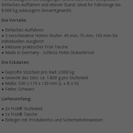
Einfaches Auffahren und ebener Stand. Ideal für Fahrzeuge bis
8.000 kg zulässigem Gesamtgewicht.
Die Vorteile:
● Einfaches Auffahren
● 3 verschiedene Höhen-Stufen: 45 mm, 75 mm, 105 mm für
individuellen Ausgleich
● Inklusive praktischer Froli Tasche
● Made in Germany - Schloss Holte-Stukenbrock
Die Eckdaten:
● Geprüfte Stützlast pro Rad: 2.000 kg
● Gewicht des Sets: ca. 1.800 g pro Stufenkeil
● Maße: 530 x 173 x 130 mm (L x B x H)
● Farbe: Schwarz
Lieferumfang:
● 2x Froli® Stufenkeil
● 1x Froli® Tasche
● Einleger mit Produktinfos und Sicherheitshinweisen