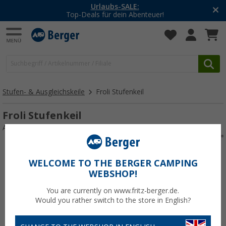
Urlaubs-SALE:
Top-Deals für dein Abenteuer!
Stufen- & Ausgleichskeile
Froli Stufenkeil
Froli Stufenkeil
Art.-Nr.: 867843
WELCOME TO THE BERGER CAMPING
WEBSHOP!
You are currently on www.fritz-berger.de.
Would you rather switch to the store in English?