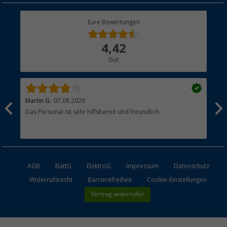
Rücksendung
Berger Bewusst
Eure Bewertungen
Bestellstatus
Über uns
4,42
Hauptkatalog
Gut
Händler werden
Martin G.
07.08.2026
Jue
Das Personal ist sehr hilfsbereit und freundlich
Per
AGB
BattG
ElektroG
Impressum
Datenschutz
Widerrufsrecht
Barrierefreiheit
Cookie-Einstellungen
Vertrag widerrufen