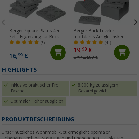
Berger Square Plates 4er
Berger Brick Leveler
Set - Ergänzung für Brick
modulares Ausgleichskeil
Leveler
Set 10 teilig
(5)
(41)
19,
€
99
16,
€
99
UVP 24,99 €
HIGHLIGHTS
Inklusive praktischer Froli
8.000 kg zulässigem
Tasche
Gesamtgewicht
Optimaler Höhenausgleich
PRODUKTBESCHREIBUNG
Unser nützliches Wohnmobil-Set ermöglicht optimalen
Höhenausgleich bei Steigungen und unebenenen Stellplätzen.