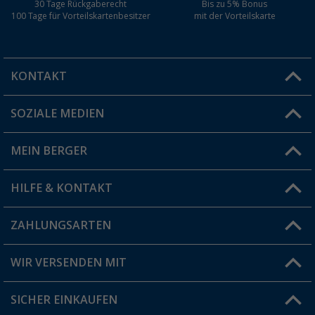
30 Tage Rückgaberecht
Bis zu 5% Bonus
100 Tage für Vorteilskartenbesitzer
mit der Vorteilskarte
KONTAKT
SOZIALE MEDIEN
Du hast eine Frage?
MEIN BERGER
Filiale finden
HILFE & KONTAKT
Vorteilskarte
Blog
ZAHLUNGSARTEN
FAQ & Kontakt
Produkttester
Versandinformationen
WIR VERSENDEN MIT
Jobs & Karriere
Click & Collect
SICHER EINKAUFEN
Geschenkgutschein