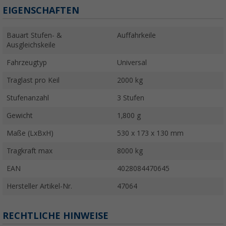
EIGENSCHAFTEN
Bauart Stufen- &
Auffahrkeile
Ausgleichskeile
Fahrzeugtyp
Universal
Traglast pro Keil
2000 kg
Stufenanzahl
3 Stufen
Gewicht
1,800 g
Maße (LxBxH)
530 x 173 x 130 mm
Tragkraft max
8000 kg
EAN
4028084470645
Hersteller Artikel-Nr.
47064
RECHTLICHE HINWEISE