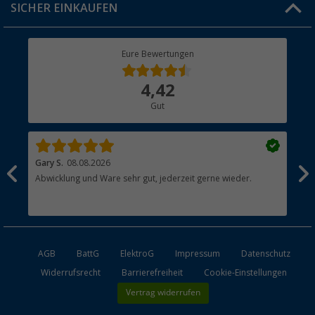
SICHER EINKAUFEN
Geschenkgutschein
Rücksendung
Berger Bewusst
Eure Bewertungen
Bestellstatus
Über uns
4,42
Hauptkatalog
Gut
Händler werden
Gary S.
08.08.2026
Rol
Abwicklung und Ware sehr gut, jederzeit gerne wieder.
All
AGB
BattG
ElektroG
Impressum
Datenschutz
Widerrufsrecht
Barrierefreiheit
Cookie-Einstellungen
Vertrag widerrufen