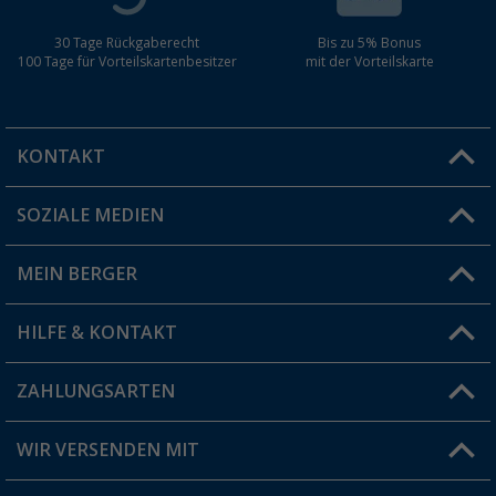
30 Tage Rückgaberecht
Bis zu 5% Bonus
100 Tage für Vorteilskartenbesitzer
mit der Vorteilskarte
KONTAKT
SOZIALE MEDIEN
Du hast eine Frage?
MEIN BERGER
Filiale finden
HILFE & KONTAKT
Vorteilskarte
Blog
ZAHLUNGSARTEN
FAQ & Kontakt
Produkttester
Versandinformationen
WIR VERSENDEN MIT
Jobs & Karriere
Click & Collect