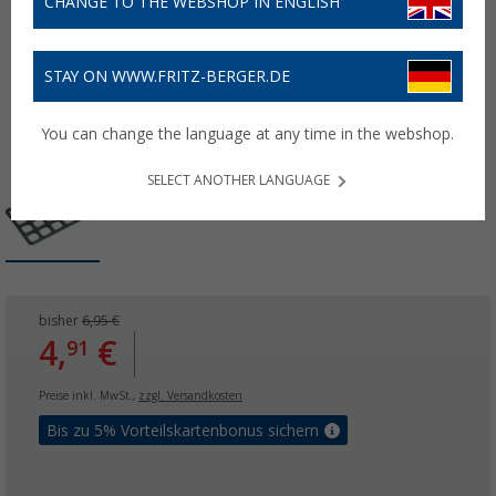
CHANGE TO THE WEBSHOP IN ENGLISH
STAY ON WWW.FRITZ-BERGER.DE
You can change the language at any time in the webshop.
SELECT ANOTHER LANGUAGE
bisher
6,95 €
4,
€
91
Preise inkl. MwSt.,
zzgl. Versandkosten
Bis zu 5% Vorteilskartenbonus sichern