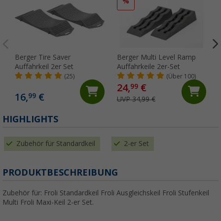
%
Berger Tire Saver
Berger Multi Level Ramp
Auffahrkeil 2er Set
Auffahrkeile 2er-Set
(25)
(Über 100)
24,
€
99
16,
€
99
UVP 34,99 €
HIGHLIGHTS
Zubehör für Standardkeil
2-er Set
PRODUKTBESCHREIBUNG
Zubehör für: Froli Standardkeil Froli Ausgleichskeil Froli Stufenkeil
Multi Froli Maxi-Keil 2-er Set.