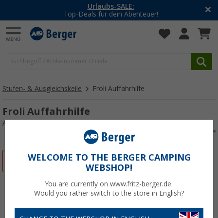
-20% auf Kleidung und Schuhe
Mit dem Aktionscode
20SSV
Stufen- & Ausgleichskeile
Froli Auffahrhilfe
Froli Auffahrhilfe
Art.-Nr.: 873129
WELCOME TO THE BERGER CAMPING
%
WEBSHOP!
You are currently on www.fritz-berger.de.
Would you rather switch to the store in English?