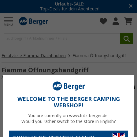
Urlaubs-SALE:
Top-Deals für dein Abenteuer!
Ersatzteile Fiamma Dachhauben
Fiamma Öffnungshandgriff
Fiamma Öffnungshandgriff
Art.-Nr.: 702843
WELCOME TO THE BERGER CAMPING
WEBSHOP!
You are currently on www.fritz-berger.de.
Would you rather switch to the store in English?