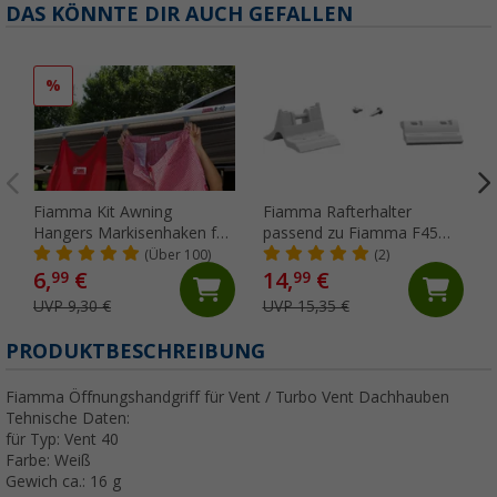
DAS KÖNNTE DIR AUCH GEFALLEN
%
Fiamma Kit Awning
Fiamma Rafterhalter
Hangers Markisenhaken für
passend zu Fiamma F45
die Kederschiene
S/L / ZIP
(Über 100)
(2)
6,
€
14,
€
99
99
UVP 9,30 €
UVP 15,35 €
PRODUKTBESCHREIBUNG
Fiamma Öffnungshandgriff für Vent / Turbo Vent Dachhauben
Tehnische Daten:
für Typ: Vent 40
Farbe: Weiß
Gewich ca.: 16 g