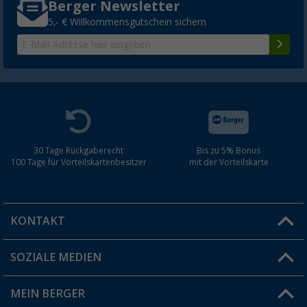
Berger Newsletter
5,- € Willkommensgutschein sichern
30 Tage Rückgaberecht
Bis zu 5% Bonus
100 Tage für Vorteilskartenbesitzer
mit der Vorteilskarte
KONTAKT
SOZIALE MEDIEN
Du hast eine Frage?
MEIN BERGER
Filiale finden