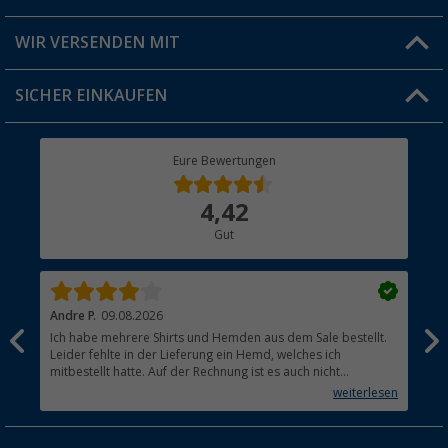
Produkttester
Versandinformationen
WIR VERSENDEN MIT
Jobs & Karriere
Click & Collect
SICHER EINKAUFEN
Geschenkgutschein
Rücksendung
Berger Bewusst
Eure Bewertungen
Bestellstatus
Über uns
4,42
Hauptkatalog
Gut
Händler werden
Andre P.
09.08.2026
Tho
Ich habe mehrere Shirts und Hemden aus dem Sale bestellt.
Per
Leider fehlte in der Lieferung ein Hemd, welches ich
mitbestellt hatte. Auf der Rechnung ist es auch nicht
aufgetaucht, aber es gab keinen einzigen Hinweis, dass die
weiterlesen
Lieferung nicht komplett ist.