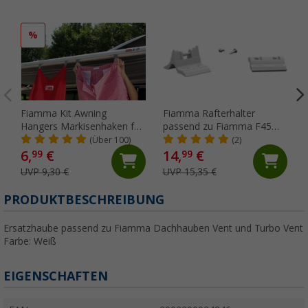
%
Fiamma Kit Awning
Fiamma Rafterhalter
Hangers Markisenhaken für
passend zu Fiamma F45
die Kederschiene
S/L / ZIP
(Über 100)
(2)
6,
€
14,
€
99
99
UVP 9,30 €
UVP 15,35 €
PRODUKTBESCHREIBUNG
Ersatzhaube passend zu Fiamma Dachhauben Vent und Turbo Vent
Farbe: Weiß
EIGENSCHAFTEN