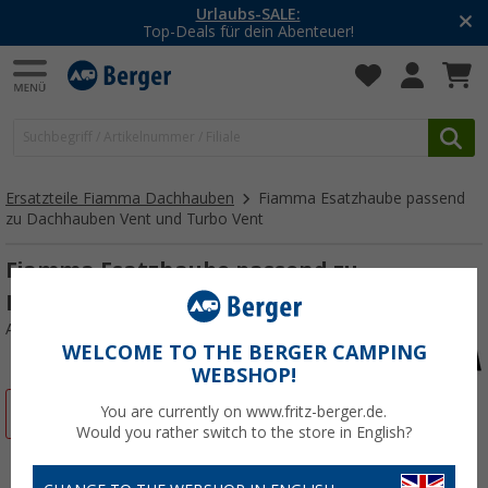
Urlaubs-SALE:
Top-Deals für dein Abenteuer!
Ersatzteile Fiamma Dachhauben
Fiamma Esatzhaube passend
zu Dachhauben Vent und Turbo Vent
Fiamma Esatzhaube passend zu
Dachhauben Vent und Turbo Vent
Art.-Nr.: 220002CP
WELCOME TO THE BERGER CAMPING
WEBSHOP!
%
You are currently on www.fritz-berger.de.
Would you rather switch to the store in English?