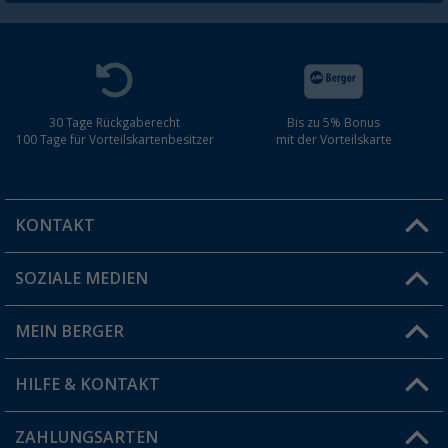
30 Tage Rückgaberecht
Bis zu 5% Bonus
100 Tage für Vorteilskartenbesitzer
mit der Vorteilskarte
KONTAKT
SOZIALE MEDIEN
Du hast eine Frage?
MEIN BERGER
Filiale finden
HILFE & KONTAKT
Vorteilskarte
Blog
ZAHLUNGSARTEN
FAQ & Kontakt