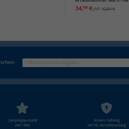
Artikelnummer 98673-148
34,
€
99
UVP
42,84 €
schein
Campingspezialist
Sichere Zahlung
seit 1958
mit SSL Verschlüsselung