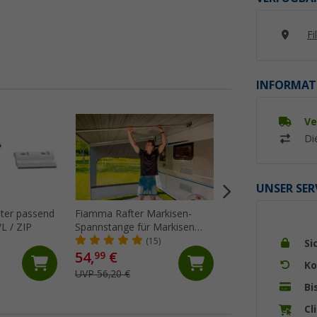
Fi
INFORMAT
Ve
%
Di
UNSER SER
ter passend
Fiamma Rafter Markisen-
Fiamma Kit Repair 
L / ZIP
Spannstange für Markisen
Markisentuch
F45/F80/F65
(15)
(18)
Si
54,
€
21,
€
99
95
Ko
UVP 56,20 €
UVP 29,10 €
Bi
Cl