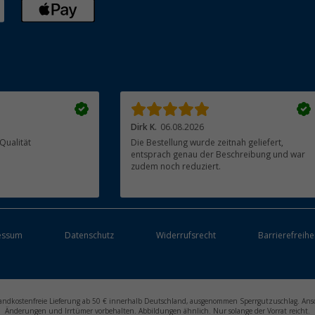
Dirk K.
06.08.2026
Qualität
Die Bestellung wurde zeitnah geliefert,
entsprach genau der Beschreibung und war
zudem noch reduziert.
essum
Datenschutz
Widerrufsrecht
Barrierefreihe
ersandkostenfreie Lieferung ab 50 € innerhalb Deutschland, ausgenommen Sperrgutzuschlag. Ans
Änderungen und Irrtümer vorbehalten. Abbildungen ähnlich. Nur solange der Vorrat reicht.