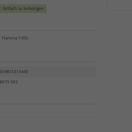
Einfach zu befestigen
ür Fiamma F45S.
004815315443
8673-083