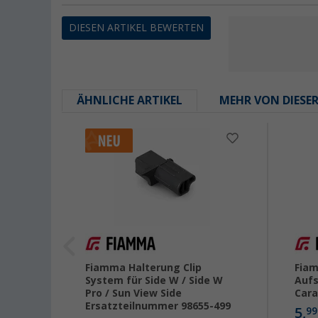
DIESEN ARTIKEL BEWERTEN
ÄHNLICHE ARTIKEL
MEHR VON DIESE
e LED
Fiamma Halterung Clip
Fia
re
System für Side W / Side W
Aufs
Pro / Sun View Side
Cara
Ersatzteilnummer 98655-499
5,
99