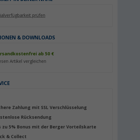
lialverfügbarkeit prüfen
IONEN & DOWNLOADS
rsandkostenfrei ab 50 €
%
%
esen Artikel vergleichen
VICE
Plus für
Fiamma Markisenkurbel
Fiamma Rändelsch
Standard
(3)
(4)
chere Zahlung mit SSL Verschlüsselung
43,
€
6,
€
95
99
stenlose Rücksendung
UVP 54,80 €
UVP 9,04 €
s zu 5% Bonus mit der Berger Vorteilskarte
ick & Collect