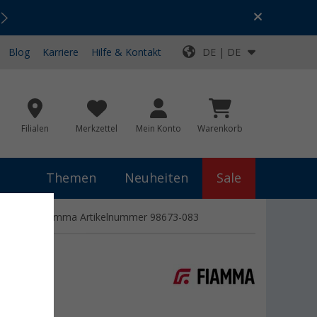
Urlaubs-SALE:
Top-Deals für dein Abenteuer!
Blog
Karriere
Hilfe & Kontakt
DE | DE
Filialen
Merkzettel
Mein Konto
Warenkorb
Themen
Neuheiten
Sale
 für F45S Fiamma Artikelnummer 98673-083