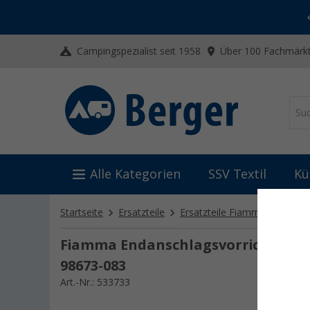
-20% auf Kleidung und Schuhe
Mit dem Aktionscode
20SSV
Campingspezialist seit 1958
Über 100 Fachmärkt
Alle Kategorien
SSV Textil
Kü
Startseite
Ersatzteile
Ersatzteile Fiamma
Ersatz
Fiamma Endanschlagsvorrichtung D
98673-083
Art.-Nr.: 533733