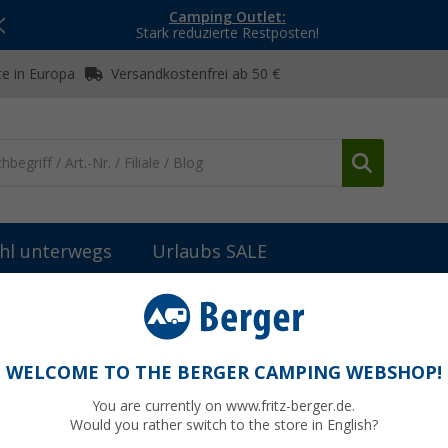
Camping Outlet:
Stark reduzierte Restposten!
e in Europa
Versandkostenfrei ab 50 €
hl unterwegs
Urlaubs SALE
teile Fiamma Vorzelte
Fiamma Endanschlagsvorrichtung D48 links
48 links für F45S Fiamma Artikelnummer
WELCOME TO THE BERGER CAMPING WEBSHOP!
You are currently on www.fritz-berger.de.
Would you rather switch to the store in English?