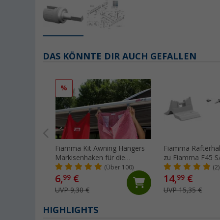
DAS KÖNNTE DIR AUCH GEFALLEN
%
Fiamma Kit Awning Hangers
Fiamma Rafterhal
Markisenhaken für die
zu Fiamma F45 S/
Kederschiene
(Über 100)
(2)
6,
€
14,
€
99
99
UVP 9,30 €
UVP 15,35 €
HIGHLIGHTS