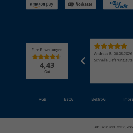
Eure Bewertungen
Ralf H.
06.08.2026
Andreas R.
06.08.2026
Dankeschö, Sehr schnelle und unkomplizerte
Schnelle Lieferung,gute
4,43
Lieferung, gerne wieder
Gut
AGB
BattG
ElektroG
Impr
Alle Preise inkl. MwSt., v