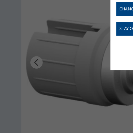
CHANG
STAY 