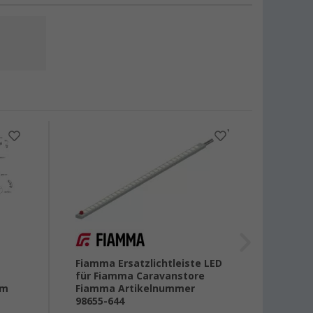
Fiamma Ersatzlichtleiste LED
Fiamm
für Fiamma Caravanstore
Syste
mm
Fiamma Artikelnummer
Pro / 
98655-644
Ersat