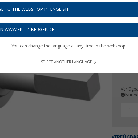
56,-
E TO THE WEBSHOP IN ENGLISH
Preise inkl
ON WWW.FRITZ-BERGER.DE
Bis zu 
You can change the language at any time in the webshop.
SELECT ANOTHER LANGUAGE
Verfügba
Nur no
1
VERFÜGBAR