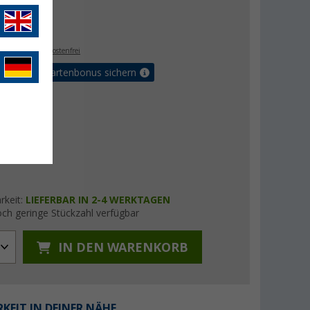
 €
. MwSt.,
versandkostenfrei
5% Vorteilskartenbonus sichern
rkeit:
LIEFERBAR IN 2-4 WERKTAGEN
ch geringe Stückzahl verfügbar
IN DEN WARENKORB
KEIT IN DEINER NÄHE