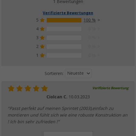
68,
€
99
1 Bewertungen
UVP
93,90 €
Verifizierte Bewertungen
5
100 %
4
0 %
3
0 %
Fiamma Sicherheitsriemen Quick-Safe
(93)
2
0 %
5,
€
99
1
0 %
UVP
7,30 €
Neueste
Sortieren:
Verifizierte Bewertung
Fiamma Rail Premium Zusatzschiene Fahrrad
geeignet
Ciolcan C.
10.03.2023
(6)
"Passt perfekt auf meinen Sprintet (2003),einfach zu
55,
€
99
UVP
65,10 €
montieren und fühlt sich wie eine robuste Konstruktion an
! Ich bin sehr zufrieden !"