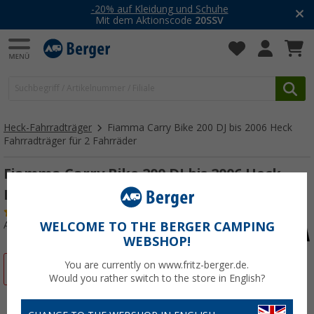
-20% auf Kleidung und Schuhe
Mit dem Aktionscode
20SSV
Heck-Fahrradträger
Fiamma Carry Bike 200 DJ bis 2006 Heck
Fahrradträger für 2 Fahrräder
Fiamma Carry Bike 200 DJ bis 2006 Heck
Fahrradträger für 2 Fahrräder
(1)
Art.-Nr.: 277890
WELCOME TO THE BERGER CAMPING
WEBSHOP!
You are currently on www.fritz-berger.de.
%
Would you rather switch to the store in English?