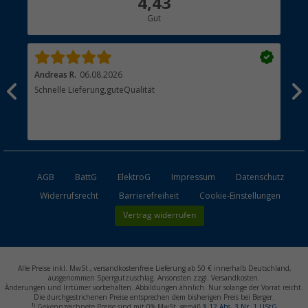
4,43
Gut
Händler werden
Andreas R.
06.08.2026
Dir
erne
Schnelle Lieferung,guteQualität
Die
Bes
AGB
BattG
ElektroG
Impressum
Datenschutz
Widerrufsrecht
Barrierefreiheit
Cookie-Einstellungen
Vertrag widerrufen
Alle Preise inkl. MwSt., versandkostenfreie Lieferung ab 50 € innerhalb Deutschland,
ausgenommen Sperrgutzuschlag. Ansonsten zzgl. Versandkosten.
Änderungen und Irrtümer vorbehalten. Abbildungen ähnlich. Nur solange der Vorrat reicht.
Die durchgestrichenen Preise entsprechen dem bisherigen Preis bei Berger.
1)
Gekennzeichnete Preise sind mit 0% MwSt. gemäß
§ 12 Abs. 3 Nr. 1 UStG