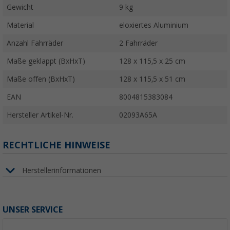
Gewicht
9 kg
Material
eloxiertes Aluminium
Anzahl Fahrräder
2 Fahrräder
Maße geklappt (BxHxT)
128 x 115,5 x 25 cm
Maße offen (BxHxT)
128 x 115,5 x 51 cm
EAN
8004815383084
Hersteller Artikel-Nr.
02093A65A
RECHTLICHE HINWEISE
Herstellerinformationen
UNSER SERVICE