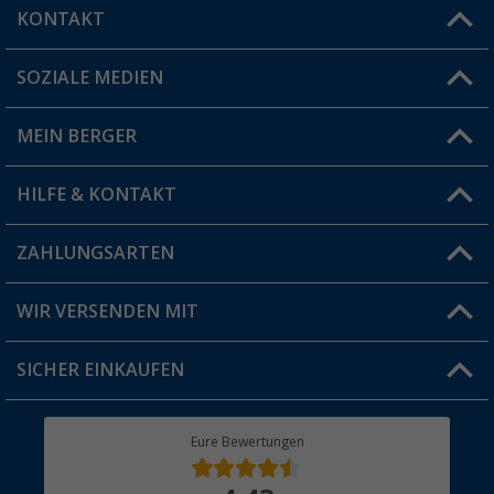
KONTAKT
SOZIALE MEDIEN
Du hast eine Frage?
MEIN BERGER
Filiale finden
HILFE & KONTAKT
Vorteilskarte
Blog
ZAHLUNGSARTEN
FAQ & Kontakt
Produkttester
Versandinformationen
WIR VERSENDEN MIT
Jobs & Karriere
Click & Collect
SICHER EINKAUFEN
Geschenkgutschein
Rücksendung
Berger Bewusst
Eure Bewertungen
Bestellstatus
Über uns
Hauptkatalog