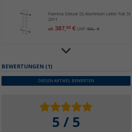
Fiamma Deluxe DJ Aluminium Leiter Fiat Duc
2011
387,
€
00
ab
UVP
466,- €
Fiamma Dichtungsgummi passend für Carry 
BEWERTUNGEN
(1)
Premium / Lift E-Bike / Viano / Custom / Nug
Fiamma Ersatzteilnummer 98656-789
DIESEN ARTIKEL BEWERTEN
54,
€
99
5 / 5
Fiamma Rail Premium XL Fahrrad- Zusatzsch
(39)