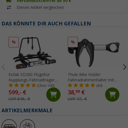
Versandkostenfrei ab 50 €
Diesen Artikel vergleichen
DAS KÖNNTE DIR AUCH GEFALLEN
%
%
Eufab SD260 Flügeltür
Thule Bike Holder
Kupplungs-Fahrradträger
Fahrradrahmenhalter mit
für 2 Fahrräder, E-Bike
Schloss Silber
(Über 100)
(80)
geeignet Schwarz
599,- €
38,
€
99
UVP 849,- €
UVP 47,- €
ARTIKELMERKMALE