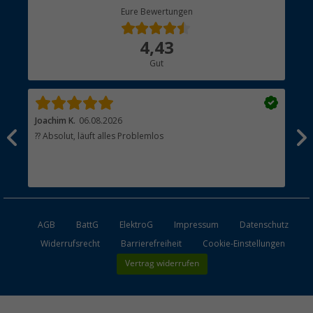
Berger Bewusst
Eure Bewertungen
Bestellstatus
Über uns
4,43
Hauptkatalog
Gut
Händler werden
Joachim K.
06.08.2026
And
l
?? Absolut, läuft alles Problemlos
Sch
he
esen
AGB
BattG
ElektroG
Impressum
Datenschutz
Widerrufsrecht
Barrierefreiheit
Cookie-Einstellungen
Vertrag widerrufen