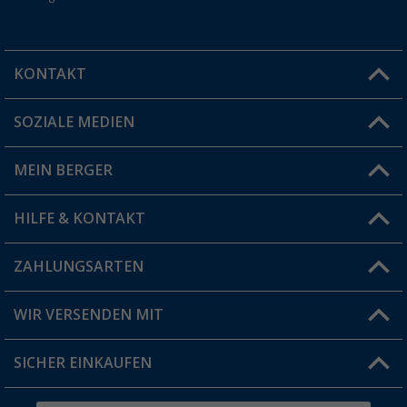
KONTAKT
SOZIALE MEDIEN
Du hast eine Frage?
MEIN BERGER
Filiale finden
HILFE & KONTAKT
Vorteilskarte
Blog
ZAHLUNGSARTEN
FAQ & Kontakt
Produkttester
Versandinformationen
WIR VERSENDEN MIT
Jobs & Karriere
Click & Collect
SICHER EINKAUFEN
Geschenkgutschein
Rücksendung