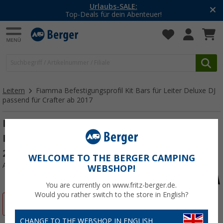
Urlaubs-SALE:
Top-Deals für dein Abenteuer!
Leitern
Fiamma Befestigungsprofil Kit Bars für Leiter Deluxe DJ
passend für Crafter ab 2017
Fiamma Befestigungsprofil Kit Bars für
Leiter Deluxe DJ passend für Crafter ab
2017 Aluminium
WELCOME TO THE BERGER CAMPING
Art.-Nr.: 422776
WEBSHOP!
You are currently on www.fritz-berger.de.
Would you rather switch to the store in English?
%
CHANGE TO THE WEBSHOP IN ENGLISH