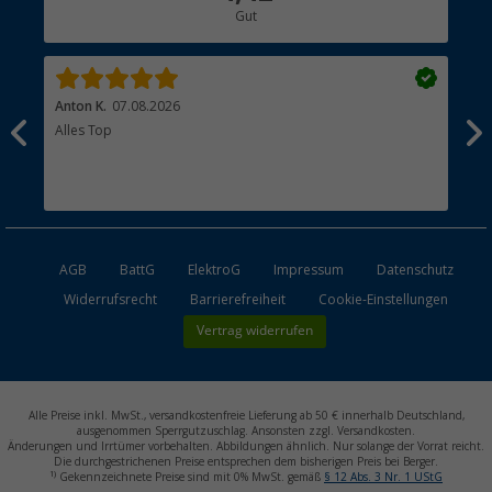
Gut
Händler werden
Anton K.
07.08.2026
Ste
Alles Top
Lie
abg
AGB
BattG
ElektroG
Impressum
Datenschutz
Widerrufsrecht
Barrierefreiheit
Cookie-Einstellungen
Vertrag widerrufen
Alle Preise inkl. MwSt., versandkostenfreie Lieferung ab 50 € innerhalb Deutschland,
ausgenommen Sperrgutzuschlag. Ansonsten zzgl. Versandkosten.
Änderungen und Irrtümer vorbehalten. Abbildungen ähnlich. Nur solange der Vorrat reicht.
Die durchgestrichenen Preise entsprechen dem bisherigen Preis bei Berger.
1)
Gekennzeichnete Preise sind mit 0% MwSt. gemäß
§ 12 Abs. 3 Nr. 1 UStG