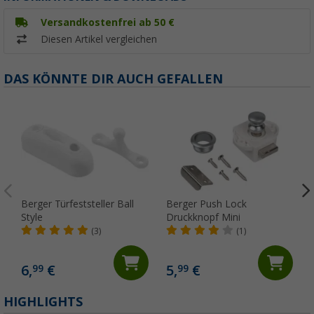
Versandkostenfrei ab 50 €
Diesen Artikel vergleichen
DAS KÖNNTE DIR AUCH GEFALLEN
Berger Türfeststeller Ball
Berger Push Lock
Style
Druckknopf Mini
(3)
(1)
6,
€
5,
€
99
99
(
HIGHLIGHTS