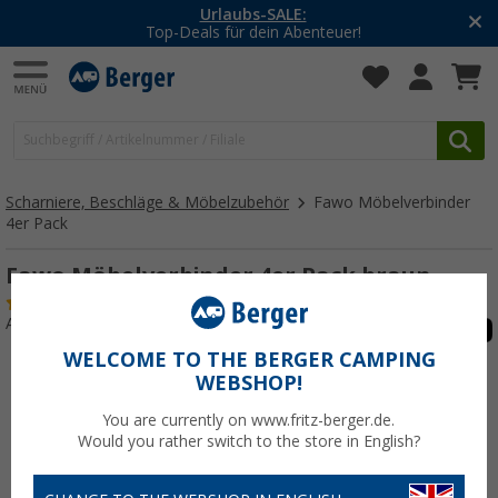
Urlaubs-SALE:
Top-Deals für dein Abenteuer!
Scharniere, Beschläge & Möbelzubehör
Fawo Möbelverbinder
4er Pack
Fawo Möbelverbinder 4er Pack braun
(12)
Art.-Nr.: 137190
WELCOME TO THE BERGER CAMPING
WEBSHOP!
You are currently on www.fritz-berger.de.
Would you rather switch to the store in English?