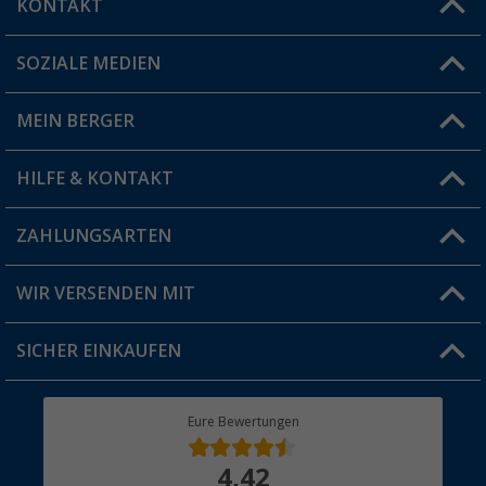
KONTAKT
SOZIALE MEDIEN
Du hast eine Frage?
MEIN BERGER
Filiale finden
HILFE & KONTAKT
Vorteilskarte
Blog
ZAHLUNGSARTEN
FAQ & Kontakt
Produkttester
Versandinformationen
WIR VERSENDEN MIT
Jobs & Karriere
Click & Collect
SICHER EINKAUFEN
Geschenkgutschein
Rücksendung
Berger Bewusst
Eure Bewertungen
Bestellstatus
Über uns
4,42
Hauptkatalog