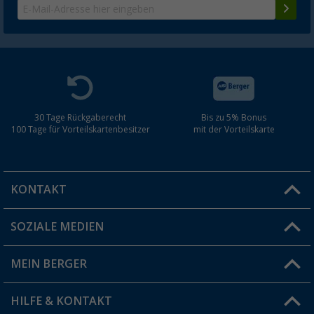
30 Tage Rückgaberecht
Bis zu 5% Bonus
100 Tage für Vorteilskartenbesitzer
mit der Vorteilskarte
KONTAKT
SOZIALE MEDIEN
Du hast eine Frage?
MEIN BERGER
Filiale finden
HILFE & KONTAKT
Vorteilskarte