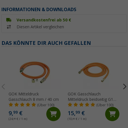
INFORMATIONEN & DOWNLOADS
Versandkostenfrei ab 50 €
Diesen Artikel vergleichen
DAS KÖNNTE DIR AUCH GEFALLEN
GOK Mitteldruck
GOK Gasschlauch
Gasschlauch 8 mm / 40 cm
Mitteldruck beidseitig G1
1/4 Überwurfmutter PS 10
(Über 100)
(Über 100)
bar 6,3 x 3,5 x 150 cm
9,
€
15,
€
99
99
(24,
98
€ / 1 m)
(10,
66
€ / 1 m)