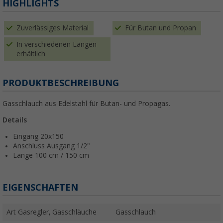
HIGHLIGHTS
Zuverlässiges Material
Für Butan und Propan
In verschiedenen Längen
erhältlich
PRODUKTBESCHREIBUNG
Gasschlauch aus Edelstahl für Butan- und Propagas.
Details
Eingang 20x150
Anschluss Ausgang 1/2"
Länge 100 cm / 150 cm
EIGENSCHAFTEN
Art Gasregler, Gasschläuche
Gasschlauch