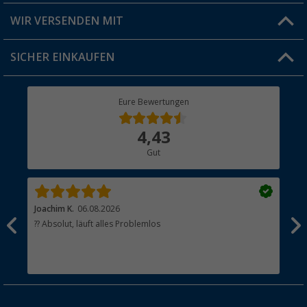
Produkttester
Versandinformationen
WIR VERSENDEN MIT
Jobs & Karriere
Click & Collect
SICHER EINKAUFEN
Geschenkgutschein
Rücksendung
Berger Bewusst
Eure Bewertungen
Bestellstatus
Über uns
4,43
Hauptkatalog
Gut
Händler werden
Joachim K.
06.08.2026
And
l
?? Absolut, läuft alles Problemlos
Sch
he
esen