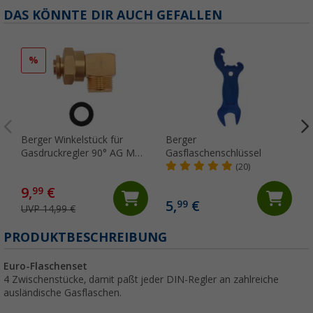
DAS KÖNNTE DIR AUCH GEFALLEN
%
Berger Winkelstück für
Berger
Gasdruckregler 90° AG M20
Gasflaschenschlüssel
x 1,5 - M20 x 1,5 ÜM
(20)
9,
€
99
5,
€
99
UVP 14,99 €
(
PRODUKTBESCHREIBUNG
Euro-Flaschenset
4 Zwischenstücke, damit paßt jeder DIN-Regler an zahlreiche
ausländische Gasflaschen.