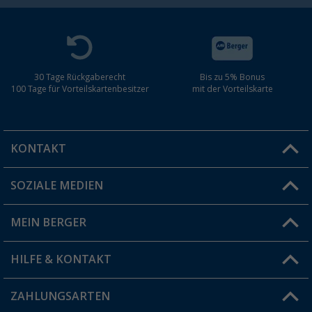
30 Tage Rückgaberecht
Bis zu 5% Bonus
100 Tage für Vorteilskartenbesitzer
mit der Vorteilskarte
KONTAKT
SOZIALE MEDIEN
Du hast eine Frage?
MEIN BERGER
Filiale finden
HILFE & KONTAKT
Vorteilskarte
Blog
ZAHLUNGSARTEN
FAQ & Kontakt