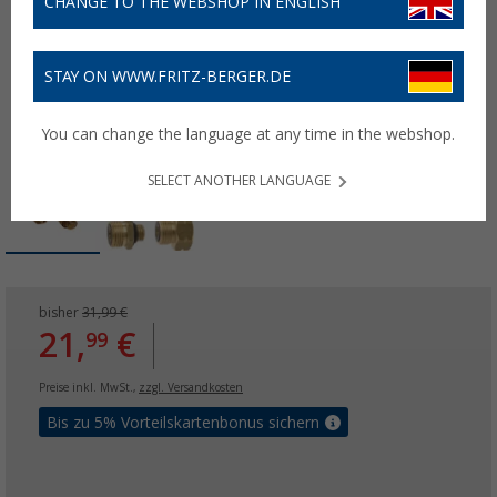
CHANGE TO THE WEBSHOP IN ENGLISH
STAY ON WWW.FRITZ-BERGER.DE
You can change the language at any time in the webshop.
SELECT ANOTHER LANGUAGE
bisher
31,99 €
21,
€
99
Preise inkl. MwSt.,
zzgl. Versandkosten
Bis zu 5% Vorteilskartenbonus sichern