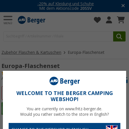
-20% auf Kleidung und Schuhe
Mit dem Aktionscode
20SSV
Zubehör Flaschen & Kartuschen
Europa-Flaschenset
Europa-Flaschenset
(42)
Art.-Nr.: 112390
%
WELCOME TO THE BERGER CAMPING
WEBSHOP!
You are currently on www.fritz-berger.de.
Would you rather switch to the store in English?