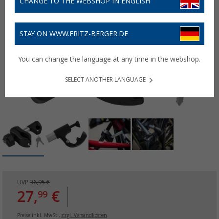
CHANGE TO THE WEBSHOP IN ENGLISH
STAY ON WWW.FRITZ-BERGER.DE
You can change the language at any time in the webshop.
SELECT ANOTHER LANGUAGE
UVP
36,95 €
27,
€
99
Preise inkl. MwSt.,
zzgl. Versandkosten