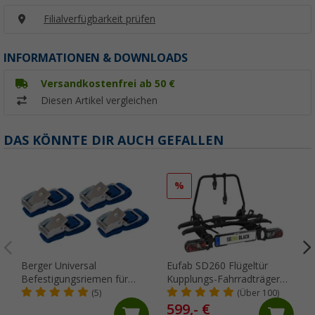
Filialverfügbarkeit prüfen
INFORMATIONEN & DOWNLOADS
Versandkostenfrei ab 50 €
Diesen Artikel vergleichen
DAS KÖNNTE DIR AUCH GEFALLEN
%
Berger Universal
Eufab SD260 Flügeltür
Befestigungsriemen für
Kupplungs-Fahrradträger
Fahrradträger 4er Set
für 2 Fahrräder, E-Bike
(5)
(Über 100)
geeignet Schwarz
599,- €