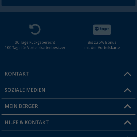
30 Tage Rückgaberecht
Bis zu 5% Bonus
100 Tage für Vorteilskartenbesitzer
mit der Vorteilskarte
KONTAKT
SOZIALE MEDIEN
Du hast eine Frage?
MEIN BERGER
Filiale finden
HILFE & KONTAKT
Vorteilskarte
Blog