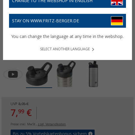
CHANGE TO THE WEBSHOP IN ENGLISH
STAY ON WWW.FRITZ-BERGER.DE
You can change the language at any time in the webshop.
SELECT ANOTHER LANGUAGE
UVP
8,95 €
7,
€
99
Preise inkl. MwSt.,
zzgl. Versandkosten
Bis zu 5% Vorteilskartenbonus sichern