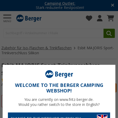
Camping Outlet:
Stark reduzierte Restposten!
Zubehör für Iso-Flaschen & Trinkflaschen
Esbit MAJORIS Sport-
Trinkverschluss Silikon
Esbit MAJORIS Sport-Trinkverschluss
Silikon
(1)
Art.-Nr.: 497440
WELCOME TO THE BERGER CAMPING
WEBSHOP!
You are currently on www.fritz-berger.de.
%
Would you rather switch to the store in English?