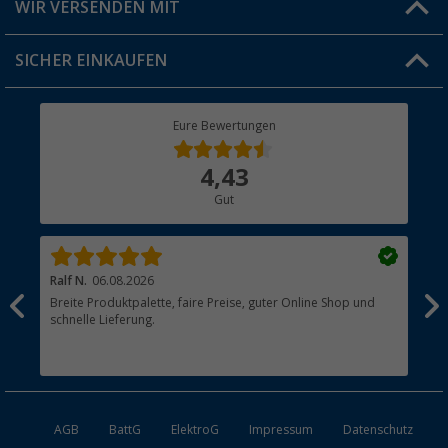
WIR VERSENDEN MIT
Jobs & Karriere
Click & Collect
SICHER EINKAUFEN
Geschenkgutschein
Rücksendung
Berger Bewusst
Eure Bewertungen
Bestellstatus
Über uns
4,43
Hauptkatalog
Gut
Händler werden
Ralf N.
06.08.2026
Hen
Breite Produktpalette, faire Preise, guter Online Shop und
?
schnelle Lieferung.
AGB
BattG
ElektroG
Impressum
Datenschutz