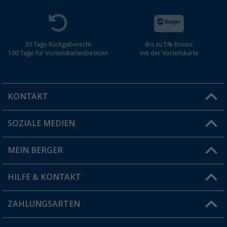
30 Tage Rückgaberecht
Bis zu 5% Bonus
100 Tage für Vorteilskartenbesitzer
mit der Vorteilskarte
KONTAKT
SOZIALE MEDIEN
Du hast eine Frage?
MEIN BERGER
Filiale finden
HILFE & KONTAKT
Vorteilskarte
Blog
ZAHLUNGSARTEN
FAQ & Kontakt
Produkttester
Versandinformationen