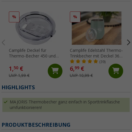
%
%
Camplife Deckel für
Camplife Edelstahl Thermo-
Thermo-Becher 450 und
Trinkbecher mit Deckel 360
600 ml
ml grün
(39)
1,
€
6,
€
50
99
UVP 1,99 €
UVP 10,99 €
HIGHLIGHTS
MAJORIS Thermobecher ganz einfach in Sporttrinkflasche
umfunktionieren!
PRODUKTBESCHREIBUNG