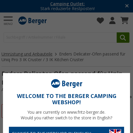
Camping Outlet:
Stark reduzierte Restposten!
Umrüstung und Anbauteile
Enders Delicater-Ofen passend für
Uniq Pro 3 IK Cruster / 3 IK Kitchen Cruster
Enders Delicater-Ofen passend für Uniq
Pro 3 IK Cruster / 3 IK Kitchen Cruster
Art.-Nr.: 545998
WELCOME TO THE BERGER CAMPING
WEBSHOP!
%
You are currently on www.fritz-berger.de.
Would you rather switch to the store in English?