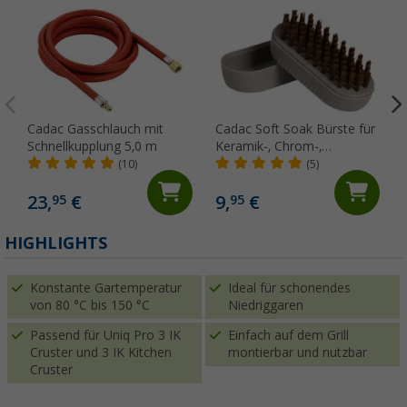
Cadac Gasschlauch mit
Cadac Soft Soak Bürste für
Schnellkupplung 5,0 m
Keramik-, Chrom-,
Gusseisen- und emaillierten
(10)
(5)
Oberflächen 12 cm
23,
€
9,
€
95
95
HIGHLIGHTS
Konstante Gartemperatur
Ideal für schonendes
von 80 °C bis 150 °C
Niedriggaren
Passend für Uniq Pro 3 IK
Einfach auf dem Grill
Cruster und 3 IK Kitchen
montierbar und nutzbar
Cruster