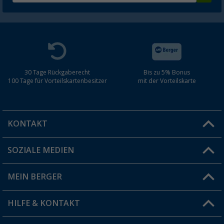
30 Tage Rückgaberecht
Bis zu 5% Bonus
100 Tage für Vorteilskartenbesitzer
mit der Vorteilskarte
KONTAKT
SOZIALE MEDIEN
Du hast eine Frage?
MEIN BERGER
Filiale finden
HILFE & KONTAKT
Vorteilskarte