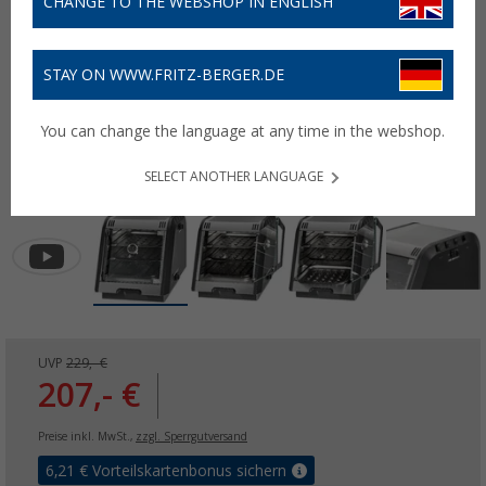
CHANGE TO THE WEBSHOP IN ENGLISH
STAY ON WWW.FRITZ-BERGER.DE
You can change the language at any time in the webshop.
SELECT ANOTHER LANGUAGE
UVP
229,- €
207,- €
Preise inkl. MwSt.,
zzgl. Sperrgutversand
6,21
€ Vorteilskartenbonus sichern