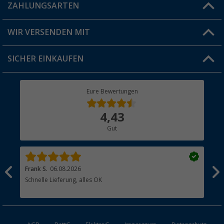
Blog
ZAHLUNGSARTEN
FAQ & Kontakt
Produkttester
Versandinformationen
WIR VERSENDEN MIT
Jobs & Karriere
Click & Collect
SICHER EINKAUFEN
Geschenkgutschein
Rücksendung
Berger Bewusst
Eure Bewertungen
Bestellstatus
Über uns
4,43
Hauptkatalog
Gut
Händler werden
Frank S.
06.08.2026
Rai
Schnelle Lieferung, alles OK
Gut