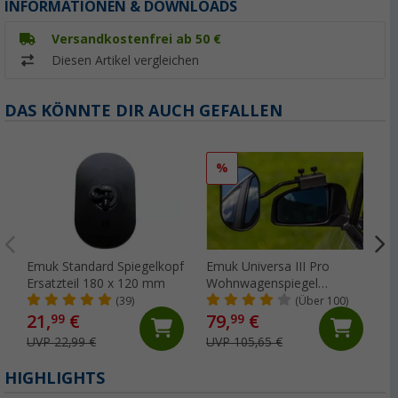
INFORMATIONEN & DOWNLOADS
Versandkostenfrei ab 50 €
Diesen Artikel vergleichen
DAS KÖNNTE DIR AUCH GEFALLEN
%
Emuk Standard Spiegelkopf
Emuk Universa III Pro
B
Ersatzteil 180 x 120 mm
Wohnwagenspiegel
universal schwarz im Paar
(39)
(Über 100)
21,
€
79,
€
1
99
99
UVP 22,99 €
UVP 105,65 €
U
HIGHLIGHTS