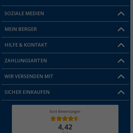
SOZIALE MEDIEN
Du hast eine Frage?
MEIN BERGER
Filiale finden
HILFE & KONTAKT
Vorteilskarte
Blog
ZAHLUNGSARTEN
FAQ & Kontakt
Produkttester
Versandinformationen
WIR VERSENDEN MIT
Jobs & Karriere
Click & Collect
SICHER EINKAUFEN
Geschenkgutschein
Rücksendung
Berger Bewusst
Eure Bewertungen
Bestellstatus
Über uns
4,42
Hauptkatalog