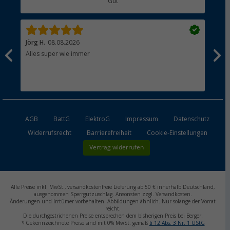
Gut
Händler werden
Jörg H.
08.08.2026
Klaus
Alles super wie immer
Einka
und 
Leide
Maxi 
unko
AGB
BattG
ElektroG
Impressum
Datenschutz
Widerrufsrecht
Barrierefreiheit
Cookie-Einstellungen
Vertrag widerrufen
Alle Preise inkl. MwSt., versandkostenfreie Lieferung ab 50 € innerhalb Deutschland,
ausgenommen Sperrgutzuschlag. Ansonsten zzgl. Versandkosten.
Änderungen und Irrtümer vorbehalten. Abbildungen ähnlich. Nur solange der Vorrat
reicht.
Die durchgestrichenen Preise entsprechen dem bisherigen Preis bei Berger.
1)
Gekennzeichnete Preise sind mit 0% MwSt. gemäß
§ 12 Abs. 3 Nr. 1 UStG