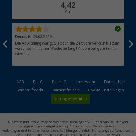
Über uns
4,42
Hauptkatalog
Gut
Händler werden
Dennis H.
09.08.2026
Ann
Die Abwicklung war gut, jedoch die Zeit vom Verkauf bis zum
Sch
versenden mit einer Woche zu lang ! Ansonsten gern immer
wieder .
AGB
BattG
ElektroG
Impressum
Datenschutz
Widerrufsrecht
Barrierefreiheit
Cookie-Einstellungen
Vertrag widerrufen
Alle Preise inkl. MwSt., versandkostenfreie Lieferung ab 50 € innerhalb Deutschland,
ausgenommen Sperrgutzuschlag. Ansonsten zzgl. Versandkosten.
Änderungen und Irrtümer vorbehalten. Abbildungen ähnlich. Nur solange der Vorrat reicht.
Die durchgestrichenen Preise entsprechen dem bisherigen Preis bei Berger.