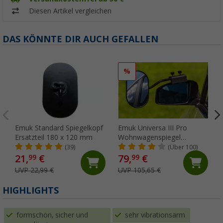
Diesen Artikel vergleichen
DAS KÖNNTE DIR AUCH GEFALLEN
%
Emuk Standard Spiegelkopf
Emuk Universa III Pro
Ersatzteil 180 x 120 mm
Wohnwagenspiegel
universal schwarz im Paar
(39)
(Über 100)
21,
€
79,
€
99
99
UVP 22,99 €
UVP 105,65 €
HIGHLIGHTS
formschön, sicher und
sehr vibrationsarm