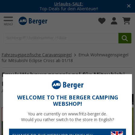
-20% auf Kleidung und Schuhe
Mit dem Aktionscode
20SSV
Fahrzeugspezifische Caravanspiegel
Emuk Wohnwagenspiegel
für Mitsubishi Eclipse Cross ab 01/18
Emuk Wohnwagenspiegel für Mitsubishi
Eclipse Cross ab 01/18
Art.-Nr.: 360700
WELCOME TO THE BERGER CAMPING
WEBSHOP!
%
You are currently on www.fritz-berger.de.
Would you rather switch to the store in English?