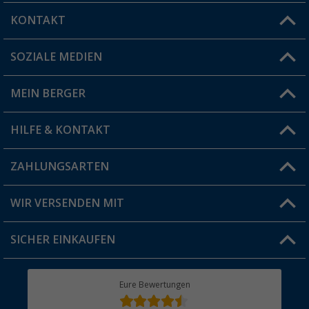
KONTAKT
SOZIALE MEDIEN
Du hast eine Frage?
MEIN BERGER
Filiale finden
HILFE & KONTAKT
Vorteilskarte
Blog
ZAHLUNGSARTEN
FAQ & Kontakt
Produkttester
Versandinformationen
WIR VERSENDEN MIT
Jobs & Karriere
Click & Collect
SICHER EINKAUFEN
Geschenkgutschein
Rücksendung
Berger Bewusst
Eure Bewertungen
Bestellstatus