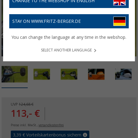
CHANGE TO THE WEBSHOP IN ENGLISH
STAY ON WWW.FRITZ-BERGER.DE
You can change the language at any time in the webshop.
SELECT ANOTHER LANGUAGE
UVP
124,68 €
113,- €
Preise inkl. MwSt.,
versandkostenfrei
3,39
€ Vorteilskartenbonus sichern