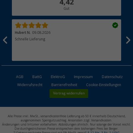
4,42
Hauptkatalog
Gut
Händler werden
Hubert N.
09.08.2026
Kai 
Schnelle Lieferung
Seh
AGB
BattG
ElektroG
Impressum
Datenschutz
Widerrufsrecht
Barrierefreiheit
Cookie-Einstellungen
Vertrag widerrufen
Alle Preise inkl. MwSt., versandkostenfreie Lieferung ab 50 € innerhalb Deutschland,
ausgenommen Sperrgutzuschlag. Ansonsten zzgl. Versandkosten.
Änderungen und Irrtümer vorbehalten. Abbildungen ähnlich. Nur solange der Vorrat reicht.
Die durchgestrichenen Preise entsprechen dem bisherigen Preis bei Berger.
1)
Gekennzeichnete Preise sind mit 0% MwSt. gemäß
§ 12 Abs. 3 Nr. 1 UStG