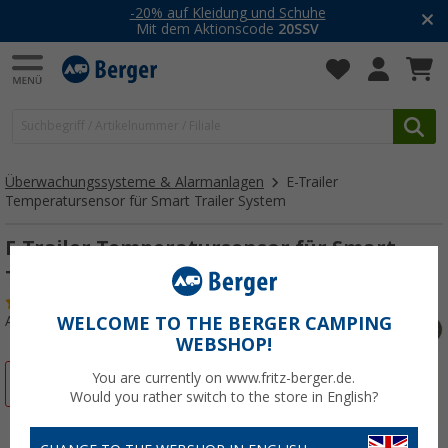
-20% auf Kleidung und Schuhe
Mit dem Aktionscode
20SSV
Überwachungssysteme & Alarmanlagen
E-Trailer
Temperatursensor für Smart Trailer System
E-Trailer Temperatursensor für Smart
Trailer System
(5)
Art.-Nr.: 341780
WELCOME TO THE BERGER CAMPING
WEBSHOP!
You are currently on www.fritz-berger.de.
%
Would you rather switch to the store in English?