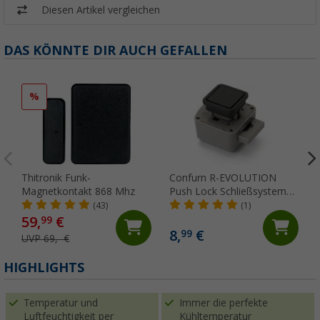
Diesen Artikel vergleichen
DAS KÖNNTE DIR AUCH GEFALLEN
%
Thitronik Funk-
Confurn R-EVOLUTION
Magnetkontakt 868 Mhz
Push Lock Schließsystem
CV schwarz
(43)
(1)
59,
€
99
8,
€
99
UVP 69,- €
HIGHLIGHTS
Temperatur und
Immer die perfekte
Luftfeuchtigkeit per
Kühltemperatur