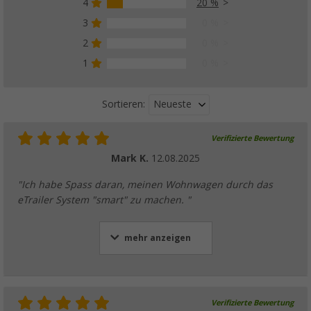
4
20 %
3
0 %
E-Trailer Wassertanksensor für Smart Traile
(3)
2
0 %
119,
€
00
1
0 %
UVP
130,- €
Neueste
Sortieren:
Verifizierte Bewertung
Mark K.
12.08.2025
"Ich habe Spass daran, meinen Wohnwagen durch das
eTrailer System "smart" zu machen. "
mehr anzeigen
Verifizierte Bewertung