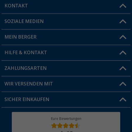
KONTAKT
SOZIALE MEDIEN
Du hast eine Frage?
MEIN BERGER
Filiale finden
HILFE & KONTAKT
Vorteilskarte
Blog
ZAHLUNGSARTEN
FAQ & Kontakt
Produkttester
Versandinformationen
WIR VERSENDEN MIT
Jobs & Karriere
Click & Collect
SICHER EINKAUFEN
Geschenkgutschein
Rücksendung
Berger Bewusst
Eure Bewertungen
Bestellstatus
Über uns