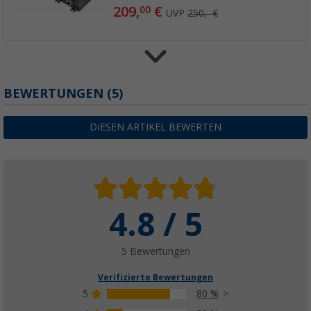
209,
€
00
UVP
250,- €
E-Trailer E-Load Stützlastsensor für Smart Tr
BEWERTUNGEN
(5)
Stützrad
(3)
DIESEN ARTIKEL BEWERTEN
254,
€
00
UVP
290,- €
4.8 / 5
E-Trailer Switch Sensor Tür / Fenster für Sm
2 Stück
75,
€
95
UVP
90,- €
5 Bewertungen
Verifizierte Bewertungen
5
80 %