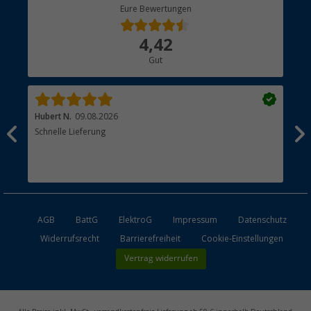
Berger Bewusst
Eure Bewertungen
Bestellstatus
Über uns
4,42
Hauptkatalog
Gut
Händler werden
Hubert N.
09.08.2026
Kai 
Schnelle Lieferung
Seh
AGB
BattG
ElektroG
Impressum
Datenschutz
Widerrufsrecht
Barrierefreiheit
Cookie-Einstellungen
Vertrag widerrufen