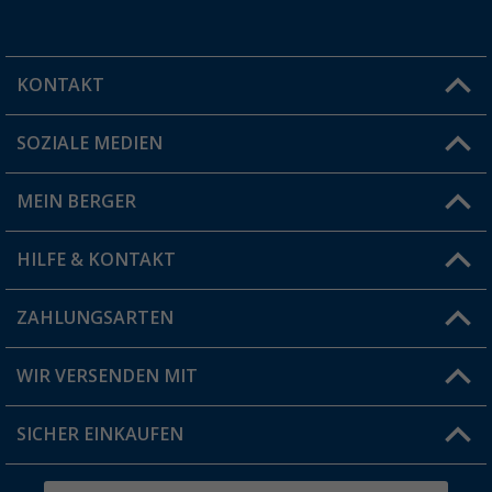
KONTAKT
SOZIALE MEDIEN
Du hast eine Frage?
MEIN BERGER
Filiale finden
HILFE & KONTAKT
Vorteilskarte
Blog
ZAHLUNGSARTEN
FAQ & Kontakt
Produkttester
Versandinformationen
WIR VERSENDEN MIT
Jobs & Karriere
Click & Collect
SICHER EINKAUFEN
Geschenkgutschein
Rücksendung