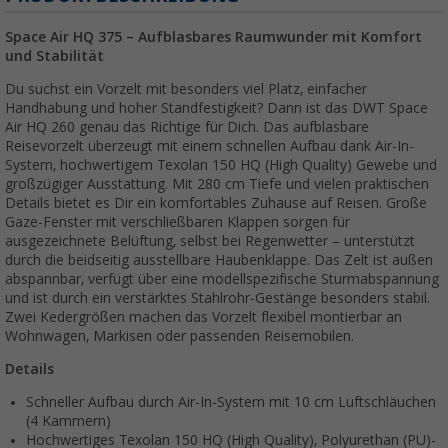
Space Air HQ 375 – Aufblasbares Raumwunder mit Komfort
und Stabilität
Du suchst ein Vorzelt mit besonders viel Platz, einfacher
Handhabung und hoher Standfestigkeit? Dann ist das DWT Space
Air HQ 260 genau das Richtige für Dich. Das aufblasbare
Reisevorzelt überzeugt mit einem schnellen Aufbau dank Air-In-
System, hochwertigem Texolan 150 HQ (High Quality) Gewebe und
großzügiger Ausstattung. Mit 280 cm Tiefe und vielen praktischen
Details bietet es Dir ein komfortables Zuhause auf Reisen. Große
Gaze-Fenster mit verschließbaren Klappen sorgen für
ausgezeichnete Belüftung, selbst bei Regenwetter – unterstützt
durch die beidseitig ausstellbare Haubenklappe. Das Zelt ist außen
abspannbar, verfügt über eine modellspezifische Sturmabspannung
und ist durch ein verstärktes Stahlrohr-Gestänge besonders stabil.
Zwei Kedergrößen machen das Vorzelt flexibel montierbar an
Wohnwagen, Markisen oder passenden Reisemobilen.
Details
Schneller Aufbau durch Air-In-System mit 10 cm Luftschläuchen
(4 Kammern)
Hochwertiges Texolan 150 HQ (High Quality), Polyurethan (PU)-