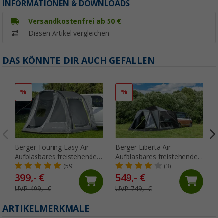
INFORMATIONEN & DOWNLOADS
Versandkostenfrei ab 50 €
Diesen Artikel vergleichen
DAS KÖNNTE DIR AUCH GEFALLEN
%
%
Berger Touring Easy Air
Berger Liberta Air
Aufblasbares freistehendes
Aufblasbares freistehendes
Busvorzelt, Anbauhöhe 180
Busheckzelt, Anbauhöhe
(59)
(3)
- 200 cm
180 - 205 cm
399,- €
549,- €
UVP 499,- €
UVP 749,- €
ARTIKELMERKMALE