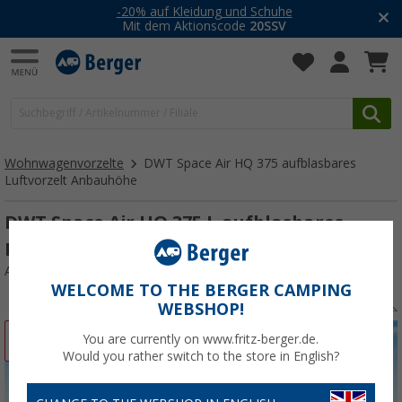
-20% auf Kleidung und Schuhe
Mit dem Aktionscode
20SSV
Wohnwagenvorzelte
DWT Space Air HQ 375 aufblasbares
Luftvorzelt Anbauhöhe
DWT Space Air HQ 375 L aufblasbares
Luftvorzelt Anbauhöhe 250 - 265 cm
Art.-Nr.: 120765
WELCOME TO THE BERGER CAMPING
WEBSHOP!
%
You are currently on www.fritz-berger.de.
Would you rather switch to the store in English?