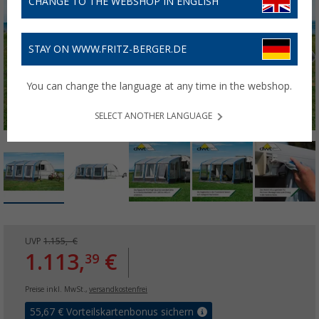
CHANGE TO THE WEBSHOP IN ENGLISH
STAY ON WWW.FRITZ-BERGER.DE
You can change the language at any time in the webshop.
SELECT ANOTHER LANGUAGE
UVP
1.155,- €
1.113,
€
39
Preise inkl. MwSt.,
versandkostenfrei
55,67
€ Vorteilskartenbonus sichern