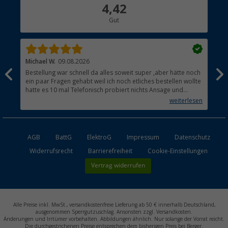
Über uns
4,42
Hauptkatalog
Gut
Händler werden
Michael W.
09.08.2026
And
Bestellung war schnell da alles soweit super ,aber hätte noch
Ich
ein paar Fragen gehabt weil ich noch etliches bestellen wollte
Lei
hatte es 10 mal Telefonisch probiert nichts Ansage und
mit
auflegen fertig .
auf
weiterlesen
Lie
AGB
BattG
ElektroG
Impressum
Datenschutz
Widerrufsrecht
Barrierefreiheit
Cookie-Einstellungen
Vertrag widerrufen
Alle Preise inkl. MwSt., versandkostenfreie Lieferung ab 50 € innerhalb Deutschland,
ausgenommen Sperrgutzuschlag. Ansonsten zzgl. Versandkosten.
Änderungen und Irrtümer vorbehalten. Abbildungen ähnlich. Nur solange der Vorrat reicht.
Die durchgestrichenen Preise entsprechen dem bisherigen Preis bei Berger.