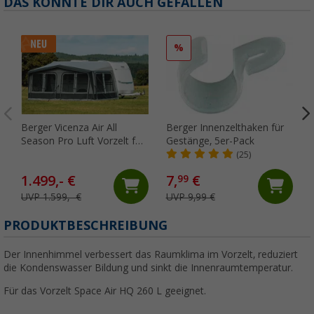
DAS KÖNNTE DIR AUCH GEFALLEN
%
Berger Vicenza Air All
Berger Innenzelthaken für
Season Pro Luft Vorzelt für
Gestänge, 5er-Pack
Wohnwagen (Größe 14),
(25)
Umlaufmaß 941 - 970 cm
1.499,- €
7,
€
99
UVP 1.599,- €
UVP 9,99 €
PRODUKTBESCHREIBUNG
Der Innenhimmel verbessert das Raumklima im Vorzelt, reduziert
die Kondenswasser Bildung und sinkt die Innenraumtemperatur.
Für das Vorzelt Space Air HQ 260 L geeignet.