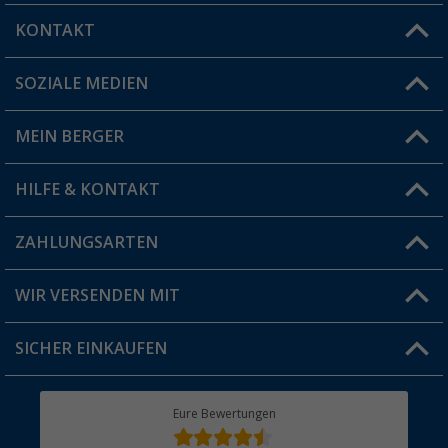
KONTAKT
SOZIALE MEDIEN
Du hast eine Frage?
MEIN BERGER
Filiale finden
HILFE & KONTAKT
Vorteilskarte
Blog
ZAHLUNGSARTEN
FAQ & Kontakt
Produkttester
Versandinformationen
WIR VERSENDEN MIT
Jobs & Karriere
Click & Collect
SICHER EINKAUFEN
Geschenkgutschein
Rücksendung
Berger Bewusst
Eure Bewertungen
Bestellstatus