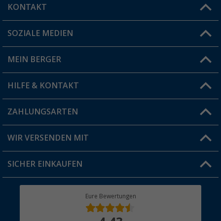
KONTAKT
SOZIALE MEDIEN
Du hast eine Frage?
MEIN BERGER
Filiale finden
HILFE & KONTAKT
Vorteilskarte
Blog
ZAHLUNGSARTEN
FAQ & Kontakt
Produkttester
Versandinformationen
WIR VERSENDEN MIT
Jobs & Karriere
Click & Collect
SICHER EINKAUFEN
Geschenkgutschein
Rücksendung
Berger Bewusst
Eure Bewertungen
Bestellstatus
Über uns
Hauptkatalog