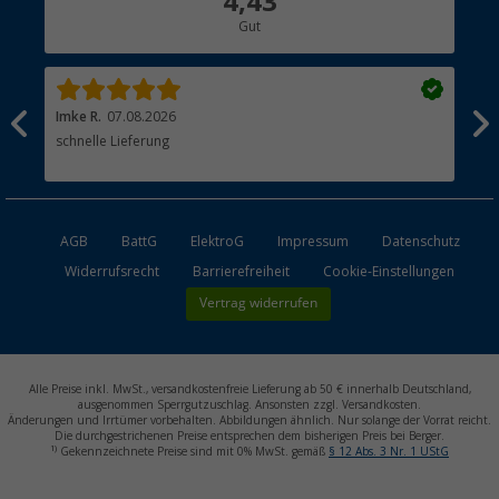
4,43
Gut
Händler werden
Imke R.
07.08.2026
Tor
schnelle Lieferung
Hei
Lie
AGB
BattG
ElektroG
Impressum
Datenschutz
Widerrufsrecht
Barrierefreiheit
Cookie-Einstellungen
Vertrag widerrufen
Alle Preise inkl. MwSt., versandkostenfreie Lieferung ab 50 € innerhalb Deutschland,
ausgenommen Sperrgutzuschlag. Ansonsten zzgl. Versandkosten.
Änderungen und Irrtümer vorbehalten. Abbildungen ähnlich. Nur solange der Vorrat reicht.
Die durchgestrichenen Preise entsprechen dem bisherigen Preis bei Berger.
1)
Gekennzeichnete Preise sind mit 0% MwSt. gemäß
§ 12 Abs. 3 Nr. 1 UStG