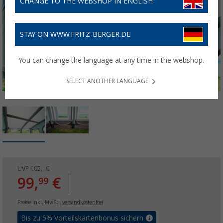
CHANGE TO THE WEBSHOP IN ENGLISH
STAY ON WWW.FRITZ-BERGER.DE
You can change the language at any time in the webshop.
SELECT ANOTHER LANGUAGE
UVP
105,- €
99,
€
99
Preise inkl. MwSt.,
versandkostenfrei
Bis zu 5% Vorteilskartenbonus sichern