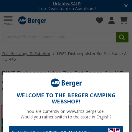
-20% auf Kleidung und Schuhe
Mit dem Aktionscode
20SSV
Zelt-Gestänge & Zubehör
DWT Distanzpolster 3er Set Space Air
HQ 445
DWT Distanzpolster 3er Set Space Air HQ
445
Art.-Nr.: 776629
WELCOME TO THE BERGER CAMPING
WEBSHOP!
%
You are currently on www.fritz-berger.de.
Would you rather switch to the store in English?