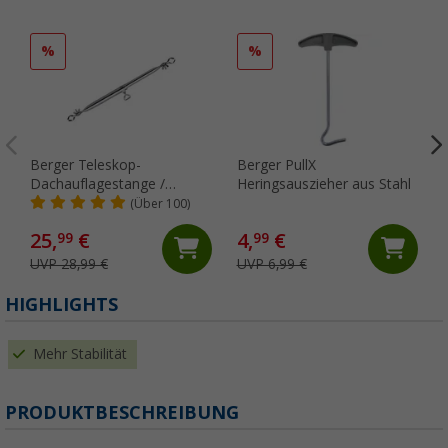
%
%
Berger Teleskop-
Berger PullX
Dachauflagestange /
Heringsauszieher aus Stahl
Verandastange, Stahl
(Über 100)
25,
€
4,
€
99
99
UVP 28,99 €
UVP 6,99 €
HIGHLIGHTS
Mehr Stabilität
PRODUKTBESCHREIBUNG