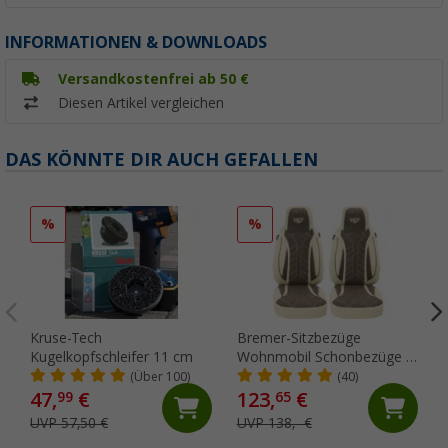
INFORMATIONEN & DOWNLOADS
Versandkostenfrei ab 50 €
Diesen Artikel vergleichen
DAS KÖNNTE DIR AUCH GEFALLEN
%
%
Kruse-Tech
Bremer-Sitzbezüge
Kugelkopfschleifer 11 cm
Wohnmobil Schonbezüge 2
Stück für Ducato / Jumper /
(Über 100)
(40)
Boxer beige/braun
47,
€
123,
€
99
65
UVP 57,50 €
UVP 138,- €