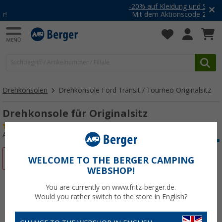
-20% auf Kleidung und Schuhe
Mit dem Aktionscode
20SSV
Drehkonsolen
Drehkonsole Ford Transit / Tourneo Originalsitz
Drehkonsole für Originalsitz
(5)
Art.-Nr.: 168010
%
WELCOME TO THE BERGER CAMPING
WEBSHOP!
You are currently on www.fritz-berger.de.
Would you rather switch to the store in English?