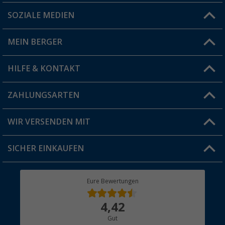
SOZIALE MEDIEN
Du hast eine Frage?
MEIN BERGER
Filiale finden
HILFE & KONTAKT
Vorteilskarte
Blog
ZAHLUNGSARTEN
FAQ & Kontakt
Produkttester
Versandinformationen
WIR VERSENDEN MIT
Jobs & Karriere
Click & Collect
SICHER EINKAUFEN
Geschenkgutschein
Rücksendung
Berger Bewusst
Eure Bewertungen
Bestellstatus
Über uns
4,42
Hauptkatalog
Gut