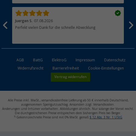
Händler werden
Juergen S.
07.08.2026
Ren
Perfekt vielen Dank für die schnelle Abwicklung
All
AGB
BattG
ElektroG
Impressum
Datenschutz
Widerrufsrecht
Barrierefreiheit
Cookie-Einstellungen
Vertrag widerrufen
Alle Preise inkl. MwSt., versandkostenfreie Lieferung ab 50 € innerhalb Deutschland,
ausgenommen Sperrgutzuschlag. Ansonsten zzgl. Versandkosten.
Änderungen und Irrtümer vorbehalten. Abbildungen ähnlich. Nur solange der Vorrat reicht.
Die durchgestrichenen Preise entsprechen dem bisherigen Preis bei Berger.
1)
Gekennzeichnete Preise sind mit 0% MwSt. gemäß
§ 12 Abs. 3 Nr. 1 UStG