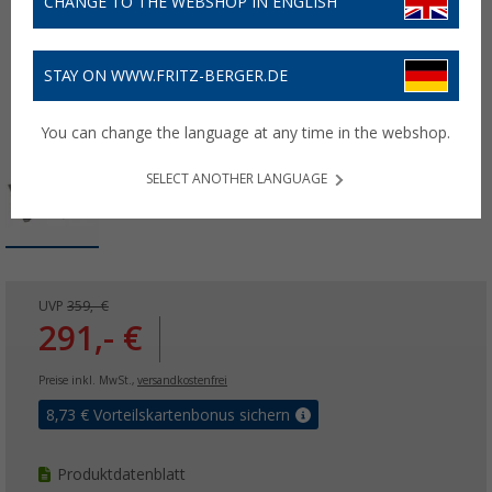
CHANGE TO THE WEBSHOP IN ENGLISH
STAY ON WWW.FRITZ-BERGER.DE
You can change the language at any time in the webshop.
SELECT ANOTHER LANGUAGE
UVP
359,- €
291,- €
Preise inkl. MwSt.,
versandkostenfrei
8,73
€ Vorteilskartenbonus sichern
Produktdatenblatt