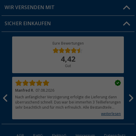
Produkttester
Versandinformationen
WIR VERSENDEN MIT
Jobs & Karriere
Click & Collect
SICHER EINKAUFEN
Geschenkgutschein
Rücksendung
Berger Bewusst
Eure Bewertungen
Bestellstatus
Über uns
4,42
Hauptkatalog
Gut
Händler werden
Manfred R.
07.08.2026
Han
Nach anfänglicher Verzögerung erfolgte die Lieferung dann
Sen
überraschend schnell. Das war bei immerhin 3 Teillieferungen
Lie
sehr beachtlich und für mich erfreulich. Alle Bestandteile
waren gut verpackt und in Ordnung. Das Gerät (Gasgrill)
weiterlesen
funktioniert bestens
AGB
BattG
ElektroG
Impressum
Datenschutz