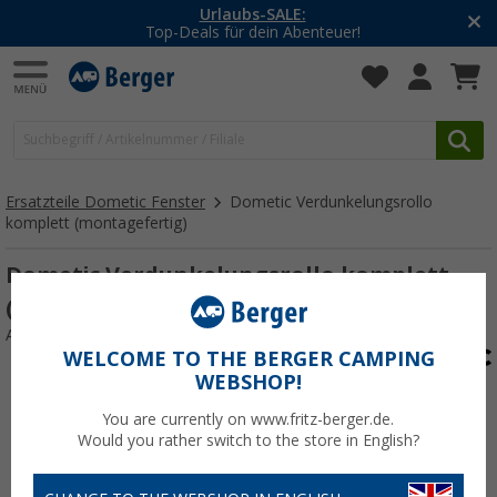
Urlaubs-SALE:
Top-Deals für dein Abenteuer!
Ersatzteile Dometic Fenster
Dometic Verdunkelungsrollo
komplett (montagefertig)
Dometic Verdunkelungsrollo komplett
(montagefertig)
Art.-Nr.: 160883
WELCOME TO THE BERGER CAMPING
WEBSHOP!
You are currently on www.fritz-berger.de.
Would you rather switch to the store in English?