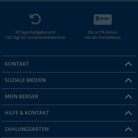
30 Tage Rückgaberecht
Bis zu 5% Bonus
100 Tage für Vorteilskartenbesitzer
mit der Vorteilskarte
KONTAKT
SOZIALE MEDIEN
Du hast eine Frage?
MEIN BERGER
Filiale finden
HILFE & KONTAKT
Vorteilskarte
Blog
ZAHLUNGSARTEN
FAQ & Kontakt