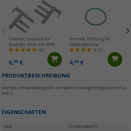
Dometic Endstück für
Dometic Dichtung für
Rastrollo 2000 und 3000
Edelstahlkocher
(32)
(1)
6,
€
4,
€
99
99
PRODUKTBESCHREIBUNG
Dometic Verdunkelungsrollo komplett (montagefertig) passend zu
Heki 2
EIGENSCHAFTEN
EAN
7332464486872