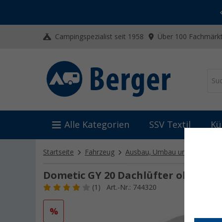
-20% auf Kleidung und Schuhe
Mit dem Aktionscode
20SSV
Campingspezialist seit 1958
Über 100 Fachmärkt
Alle Kategorien
SSV Textil
Kü
Startseite
Fahrzeug
Ausbau, Umbau und Innenaus
Dometic GY 20 Dachlüfter ohne M
(1)
Art.-Nr.: 744320
%