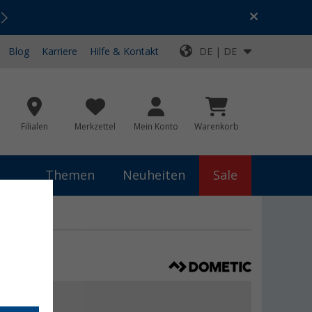
Urlaubs-SALE:
Top-Deals für dein Abenteuer!
Blog
Karriere
Hilfe & Kontakt
DE | DE
Filialen
Merkzettel
Mein Konto
Warenkorb
Themen
Neuheiten
Sale
 €