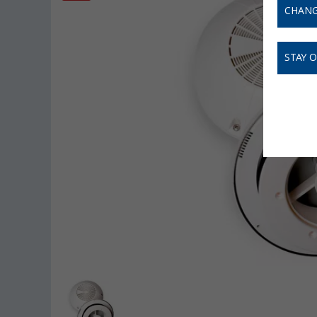
CHANG
STAY 