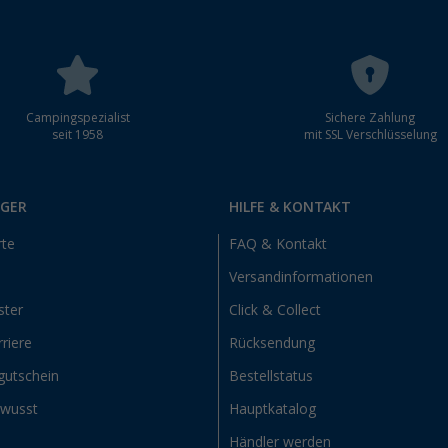
Campingspezialist
Sichere Zahlung
seit 1958
mit SSL Verschlüsselung
RGER
HILFE & KONTAKT
rte
FAQ & Kontakt
Versandinformationen
ster
Click & Collect
riere
Rücksendung
gutschein
Bestellstatus
ewusst
Hauptkatalog
Händler werden