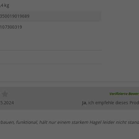
,4 kg
350019019689
107300319
Verifizierte Bewe
05.2024
Ja
, ich empfehle dieses Prod
ubauen, funktional, hält nur einem starkem Hagel leider nicht stand