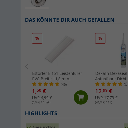
DAS KÖNNTE DIR AUCH GEFALLEN
%
%
Estorfer E 151 Leistenfüller
Dekalin Dekaseal
PVC Breite 11,8 mm
Abtupfbare Dich
Meterware weiß
310 ml hellgrau
(46)
(Ü
1,
€
12,
€
50
99
UVP 4,99 €
UVP 17,75 €
(1,
50
€ / 1 m²)
(41,
90
€ / 1 l)
HIGHLIGHTS
Geräuschlos