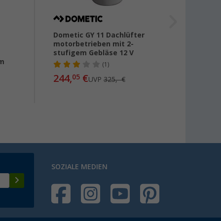
Dometic GY 11 Dachlüfter
Knorz 
motorbetrieben mit 2-
Dunst
stufigem Gebläse 12 V
Schla
mm
weiß
(1)
12,
99
244,
€
05
UVP
325,- €
SOZIALE MEDIEN