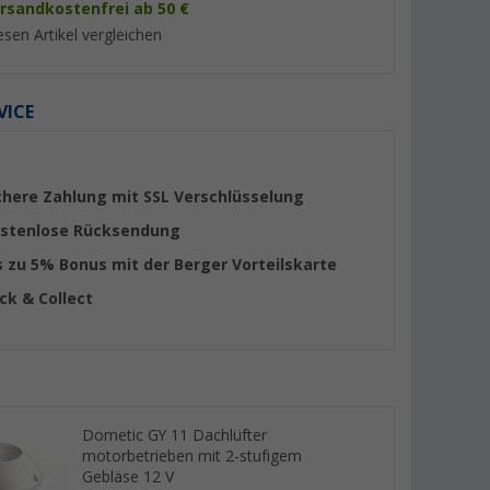
rsandkostenfrei ab 50 €
esen Artikel vergleichen
VICE
%
%
chere Zahlung mit SSL Verschlüsselung
stenlose Rücksendung
s zu 5% Bonus mit der Berger Vorteilskarte
STP-
Polyplastic Fensteraussteller
Dekaline Dekasyl M
ick & Collect
0 ml Weiß
mit Klick Klack Automatik 28
Tack Kleb- und Dich
cm rechts
Weiß 290 ml
(Über 100)
(48)
17,
€
99
19,
€
99
UVP 24,70 €
UVP 25,99 €
(62,
03
€ / 1 l)
Dometic GY 11 Dachlüfter
motorbetrieben mit 2-stufigem
Gebläse 12 V