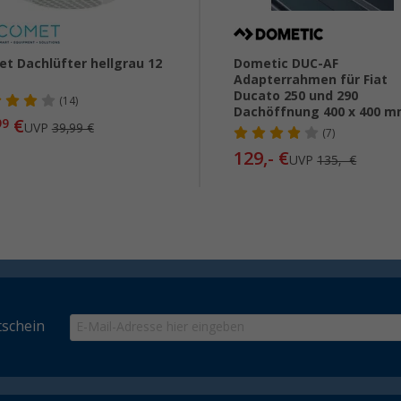
t Dachlüfter hellgrau 12
Dometic DUC-AF
Adapterrahmen für Fiat
Ducato 250 und 290
(14)
Dachöffnung 400 x 400 
€
99
UVP
39,99 €
(7)
129,- €
UVP
135,- €
schein