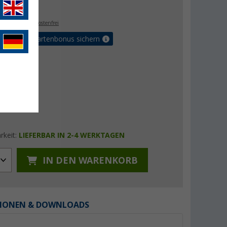
€
5
. MwSt.,
versandkostenfrei
5% Vorteilskartenbonus sichern
rkeit:
LIEFERBAR IN 2-4 WERKTAGEN
IN DEN WARENKORB
IONEN & DOWNLOADS