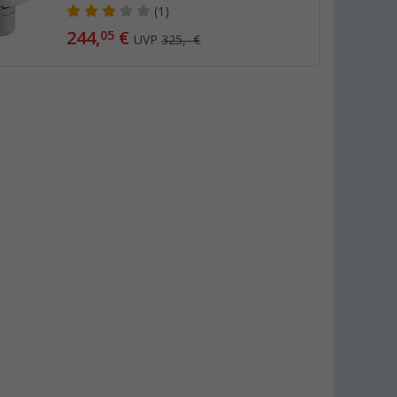
(1)
244,
€
05
UVP
325,- €