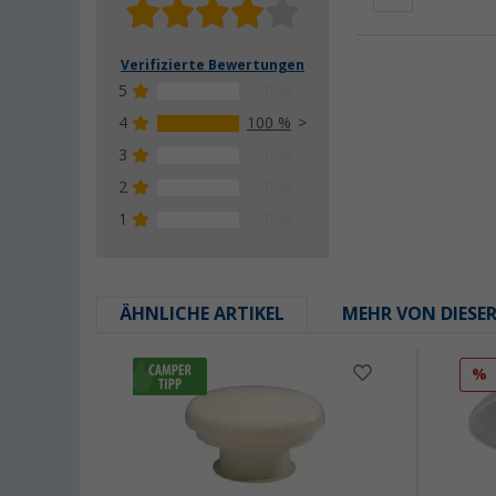
Verifizierte Bewertungen
5
0 %
4
100 %
3
0 %
2
0 %
1
0 %
ÄHNLICHE ARTIKEL
MEHR VON DIESE
%