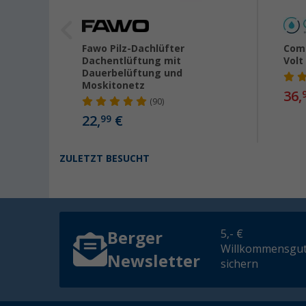
Fawo Pilz-Dachlüfter
Come
ßer
Dachentlüftung mit
Volt
Dauerbelüftung und
Moskitonetz
36,
(90)
22,
€
99
ZULETZT BESUCHT
5,- €
Berger
Willkommensgut
Newsletter
sichern