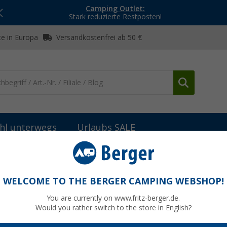
Camping Outlet:
Stark reduzierte Restposten!
e in Europa
Versandkostenfrei ab 50 €
hl unterwegs
Urlaubs SALE
bau
Dachlüfter
Dometic GY 20 Dachlüfter ohne Motor 200 mm
otor 200 mm
WELCOME TO THE BERGER CAMPING WEBSHOP!
You are currently on www.fritz-berger.de.
Would you rather switch to the store in English?
UVP
59,99