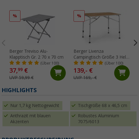
%
%
Berger Treviso Alu-
Berger Livenza
Klapptisch Gr. 2 70 x 70 cm
Campingtisch Größe 3 Hell
120 x 70 cm
(Über 100)
(Über 100)
37,
€
139,- €
99
UVP 59,99 €
UVP 169,- €
HIGHLIGHTS
Nur 1,7 kg Nettogewicht
Tischgröße 68 x 46,5 cm
Anthrazit mit blauen
Robustes Aluminium
Akzenten
7075/6013