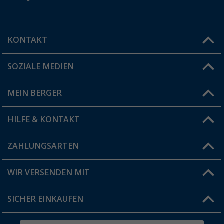
KONTAKT
SOZIALE MEDIEN
Du hast eine Frage?
MEIN BERGER
Filiale finden
HILFE & KONTAKT
Vorteilskarte
Blog
ZAHLUNGSARTEN
FAQ & Kontakt
Produkttester
Versandinformationen
WIR VERSENDEN MIT
Jobs & Karriere
Click & Collect
SICHER EINKAUFEN
Geschenkgutschein
Rücksendung