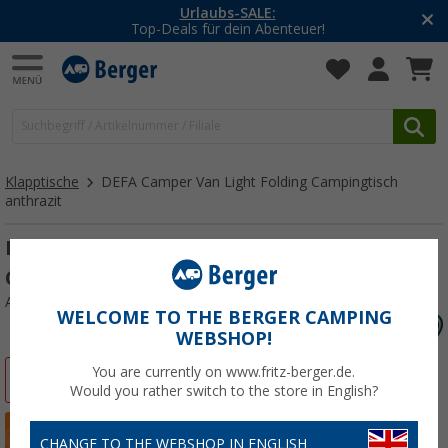
-20% auf Kleidung und Schuhe
Mit dem Aktionscode
20SSV
Klapptische
DEFA Camper Van Light Folding Campingtisch
anthrazit
DEFA Camper Van Light Folding
Campingtisch anthrazit
Art.-Nr.: 759658
WELCOME TO THE BERGER CAMPING
WEBSHOP!
You are currently on www.fritz-berger.de.
%
Would you rather switch to the store in English?
CHANGE TO THE WEBSHOP IN ENGLISH