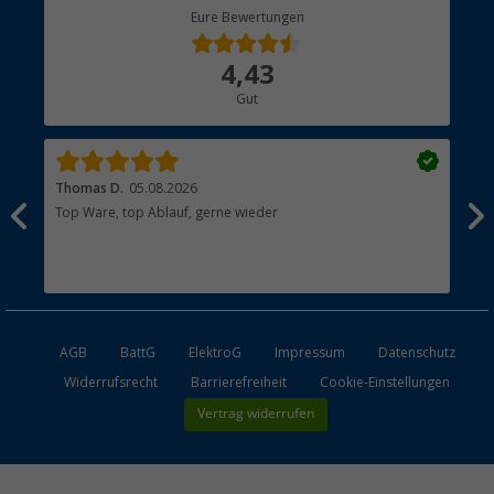
Berger Bewusst
Eure Bewertungen
Bestellstatus
Über uns
4,43
Hauptkatalog
Gut
Händler werden
Thomas D.
05.08.2026
Kla
Top Ware, top Ablauf, gerne wieder
Wie
ein
AGB
BattG
ElektroG
Impressum
Datenschutz
Widerrufsrecht
Barrierefreiheit
Cookie-Einstellungen
Vertrag widerrufen