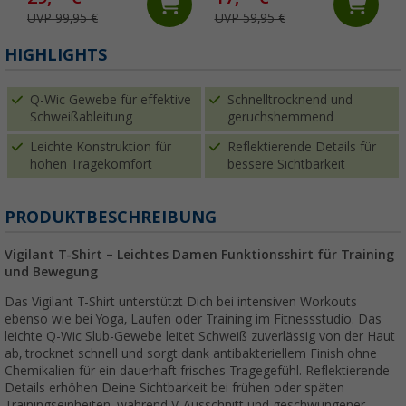
UVP 99,95 €
UVP 59,95 €
HIGHLIGHTS
Q-Wic Gewebe für effektive
Schnelltrocknend und
Schweißableitung
geruchshemmend
Leichte Konstruktion für
Reflektierende Details für
hohen Tragekomfort
bessere Sichtbarkeit
PRODUKTBESCHREIBUNG
Vigilant T-Shirt – Leichtes Damen Funktionsshirt für Training
und Bewegung
Das Vigilant T-Shirt unterstützt Dich bei intensiven Workouts
ebenso wie bei Yoga, Laufen oder Training im Fitnessstudio. Das
leichte Q-Wic Slub-Gewebe leitet Schweiß zuverlässig von der Haut
ab, trocknet schnell und sorgt dank antibakteriellem Finish ohne
Chemikalien für ein dauerhaft frisches Tragegefühl. Reflektierende
Details erhöhen Deine Sichtbarkeit bei frühen oder späten
Trainingseinheiten, während V-Ausschnitt und geschwungener