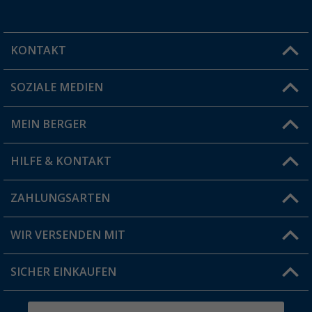
KONTAKT
SOZIALE MEDIEN
Du hast eine Frage?
MEIN BERGER
Filiale finden
HILFE & KONTAKT
Vorteilskarte
Blog
ZAHLUNGSARTEN
FAQ & Kontakt
Produkttester
Versandinformationen
WIR VERSENDEN MIT
Jobs & Karriere
Click & Collect
SICHER EINKAUFEN
Geschenkgutschein
Rücksendung