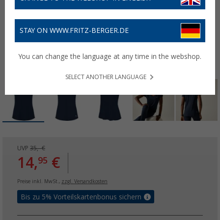
STAY ON WWW.FRITZ-BERGER.DE
You can change the language at any time in the webshop.
SELECT ANOTHER LANGUAGE
UVP
35,- €
14,
€
95
Preise inkl. MwSt.,
zzgl. Versandkosten
Bis zu 5% Vorteilskartenbonus sichern