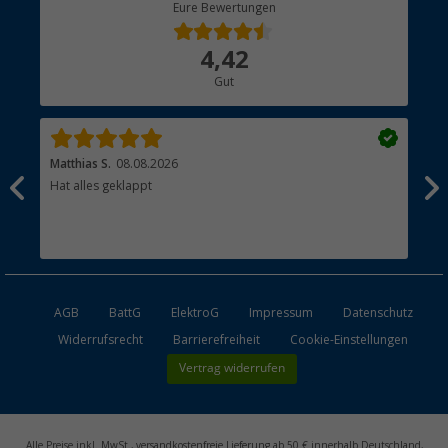
Berger Bewusst
Eure Bewertungen
Bestellstatus
Über uns
4,42
Hauptkatalog
Gut
Händler werden
Matthias S.
08.08.2026
Kat
Hat alles geklappt
Sch
Bez
AGB
BattG
ElektroG
Impressum
Datenschutz
Widerrufsrecht
Barrierefreiheit
Cookie-Einstellungen
Vertrag widerrufen
Alle Preise inkl. MwSt., versandkostenfreie Lieferung ab 50 € innerhalb Deutschland,