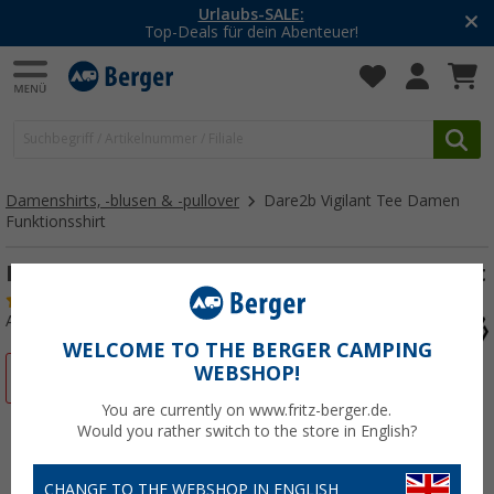
Urlaubs-SALE:
Top-Deals für dein Abenteuer!
Damenshirts, -blusen & -pullover
Dare2b Vigilant Tee Damen
Funktionsshirt
Dare2b Vigilant Tee Damen Funktionsshirt
(3)
Art.-Nr.: 18951442
WELCOME TO THE BERGER CAMPING
WEBSHOP!
%
You are currently on www.fritz-berger.de.
Would you rather switch to the store in English?
CHANGE TO THE WEBSHOP IN ENGLISH