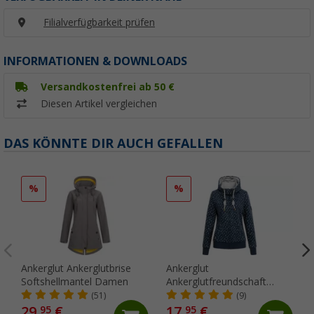
Filialverfügbarkeit prüfen
INFORMATIONEN & DOWNLOADS
Versandkostenfrei ab 50 €
Diesen Artikel vergleichen
DAS KÖNNTE DIR AUCH GEFALLEN
%
%
Ankerglut Ankerglutbrise
Ankerglut
Softshellmantel Damen
Ankerglutfreundschaft
Damen Sweatjacke
(51)
(9)
29,
€
17,
€
95
95