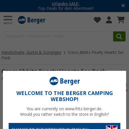
-20% auf Kleidung und Schuhe
Mit dem Aktionscode
20SSV
Handschuhe, Gürtel & Sonstiges
Crocs Jibbitz Pearly Hearts 5er
Pack
Crocs Jibbitz Pearly Hearts 5er Pack
Art.-Nr.: 655965
WELCOME TO THE BERGER CAMPING
WEBSHOP!
You are currently on www.fritz-berger.de.
Would you rather switch to the store in English?