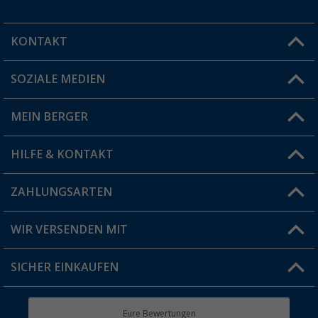
KONTAKT
SOZIALE MEDIEN
Du hast eine Frage?
MEIN BERGER
Filiale finden
HILFE & KONTAKT
Vorteilskarte
Blog
ZAHLUNGSARTEN
FAQ & Kontakt
Produkttester
Versandinformationen
WIR VERSENDEN MIT
Jobs & Karriere
Click & Collect
SICHER EINKAUFEN
Geschenkgutschein
Rücksendung
Berger Bewusst
Eure Bewertungen
Bestellstatus