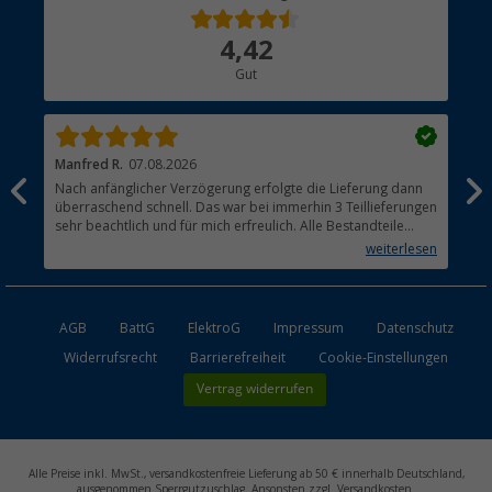
Über uns
4,42
Hauptkatalog
Gut
Händler werden
Manfred R.
07.08.2026
Han
Nach anfänglicher Verzögerung erfolgte die Lieferung dann
Sen
überraschend schnell. Das war bei immerhin 3 Teillieferungen
Lie
sehr beachtlich und für mich erfreulich. Alle Bestandteile
waren gut verpackt und in Ordnung. Das Gerät (Gasgrill)
weiterlesen
funktioniert bestens
AGB
BattG
ElektroG
Impressum
Datenschutz
Widerrufsrecht
Barrierefreiheit
Cookie-Einstellungen
Vertrag widerrufen
Alle Preise inkl. MwSt., versandkostenfreie Lieferung ab 50 € innerhalb Deutschland,
ausgenommen Sperrgutzuschlag. Ansonsten zzgl. Versandkosten.