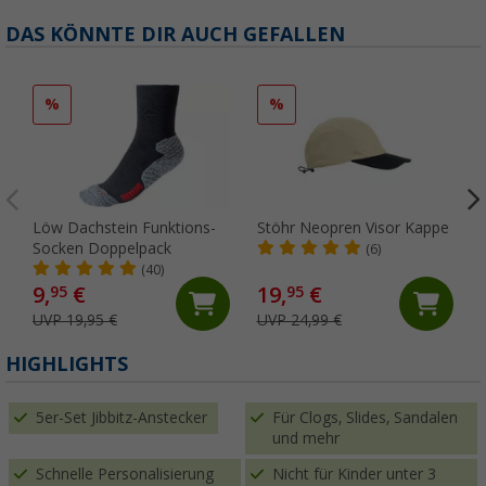
DAS KÖNNTE DIR AUCH GEFALLEN
%
%
Löw Dachstein Funktions-
Stöhr Neopren Visor Kappe
Socken Doppelpack
(6)
(40)
9,
€
19,
€
95
95
UVP 19,95 €
UVP 24,99 €
HIGHLIGHTS
5er-Set Jibbitz-Anstecker
Für Clogs, Slides, Sandalen
und mehr
Schnelle Personalisierung
Nicht für Kinder unter 3