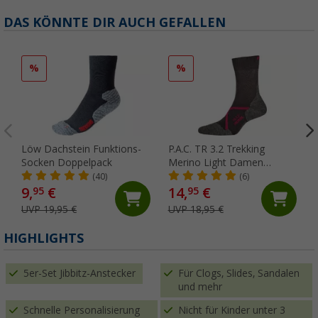
DAS KÖNNTE DIR AUCH GEFALLEN
%
%
Löw Dachstein Funktions-
P.A.C. TR 3.2 Trekking
Socken Doppelpack
Merino Light Damen
Wandersocken
(40)
(6)
9,
€
14,
€
95
95
UVP 19,95 €
UVP 18,95 €
HIGHLIGHTS
5er-Set Jibbitz-Anstecker
Für Clogs, Slides, Sandalen
und mehr
Schnelle Personalisierung
Nicht für Kinder unter 3