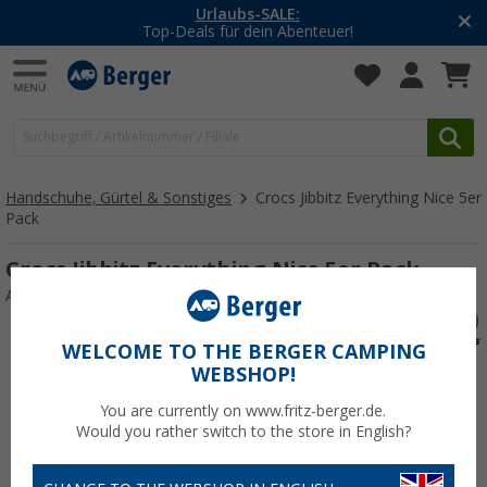
Urlaubs-SALE:
Top-Deals für dein Abenteuer!
Handschuhe, Gürtel & Sonstiges
Crocs Jibbitz Everything Nice 5er
Pack
Crocs Jibbitz Everything Nice 5er Pack
Art.-Nr.: 680789
WELCOME TO THE BERGER CAMPING
WEBSHOP!
You are currently on www.fritz-berger.de.
Would you rather switch to the store in English?