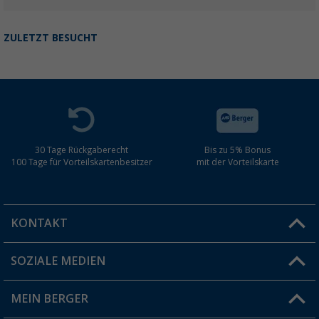
ZULETZT BESUCHT
30 Tage Rückgaberecht
Bis zu 5% Bonus
100 Tage für Vorteilskartenbesitzer
mit der Vorteilskarte
KONTAKT
SOZIALE MEDIEN
Du hast eine Frage?
MEIN BERGER
Filiale finden