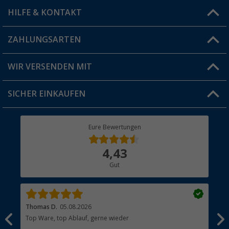
HILFE & KONTAKT
Vorteilskarte
Blog
ZAHLUNGSARTEN
FAQ & Kontakt
Produkttester
Versandinformationen
WIR VERSENDEN MIT
Jobs & Karriere
Click & Collect
SICHER EINKAUFEN
Geschenkgutschein
Rücksendung
Berger Bewusst
Eure Bewertungen
Bestellstatus
Über uns
4,43
Hauptkatalog
Gut
Händler werden
Thomas D.
05.08.2026
Kla
Top Ware, top Ablauf, gerne wieder
Wie
ein