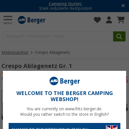
Camping Outlet:
Stark reduzierte Restposten!
Möbelzubehör
Crespo Ablagenetz
Crespo Ablagenetz Gr. 1
(43)
Art.-Nr.: 714180
WELCOME TO THE BERGER CAMPING
%
WEBSHOP!
You are currently on www.fritz-berger.de.
Would you rather switch to the store in English?