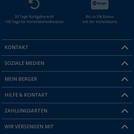
30 Tage Rückgaberecht
Bis zu 5% Bonus
100 Tage für Vorteilskartenbesitzer
mit der Vorteilskarte
KONTAKT
SOZIALE MEDIEN
Du hast eine Frage?
MEIN BERGER
Filiale finden
HILFE & KONTAKT
Vorteilskarte
Blog
ZAHLUNGSARTEN
FAQ & Kontakt
Produkttester
Versandinformationen
WIR VERSENDEN MIT