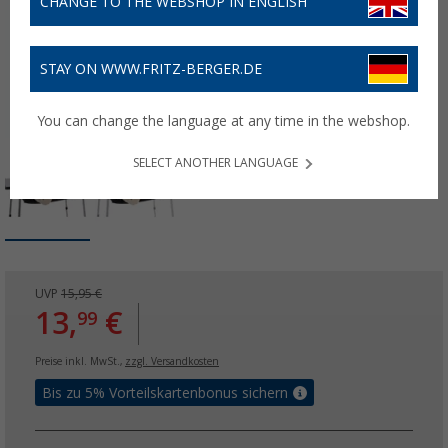
CHANGE TO THE WEBSHOP IN ENGLISH
STAY ON WWW.FRITZ-BERGER.DE
You can change the language at any time in the webshop.
SELECT ANOTHER LANGUAGE
UVP
15,95 €
13,
€
99
Preise inkl. MwSt.,
zzgl. Versandkosten
Bis zu 5% Vorteilskartenbonus sichern