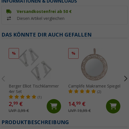
INFORMATIONEN & DOWNLOADS
Versandkostenfrei ab 50 €
Diesen Artikel vergleichen
DAS KÖNNTE DIR AUCH GEFALLEN
%
%
Berger Elliot Tischklammer
Camplife Makramee Spiegel
4er Set
(2)
(1)
2,
€
14,
€
99
99
UVP 3,99 €
UVP 19,99 €
PRODUKTBESCHREIBUNG