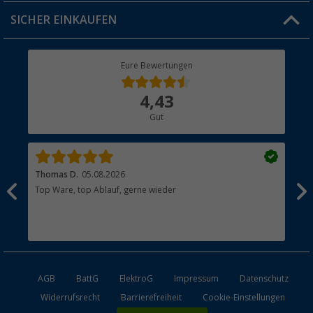
Jobs & Karriere
Click & Collect
SICHER EINKAUFEN
Geschenkgutschein
Rücksendung
Berger Bewusst
Eure Bewertungen
Bestellstatus
Über uns
4,43
Hauptkatalog
Gut
Händler werden
Thomas D.
05.08.2026
Kla
Top Ware, top Ablauf, gerne wieder
Wie
ein
AGB
BattG
ElektroG
Impressum
Datenschutz
Widerrufsrecht
Barrierefreiheit
Cookie-Einstellungen