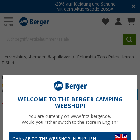
-20% auf Kleidung und Schuhe
Mit dem Aktionscode
20SSV
Herrenshirts, -hemden & -pullover
Columbia Zero Rules Herren
T-Shirt
Columbia Zero Rules Herren T-Shirt
(2)
Art.-Nr.: 383755XXL
WELCOME TO THE BERGER CAMPING
WEBSHOP!
%
You are currently on www.fritz-berger.de.
Would you rather switch to the store in English?
CHANGE TO THE WEBSHOP IN ENGLISH