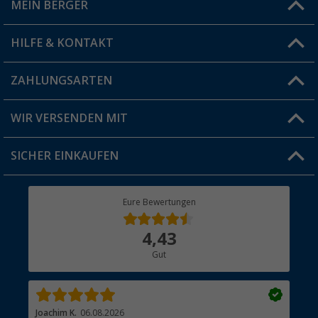
MEIN BERGER
Filiale finden
HILFE & KONTAKT
Vorteilskarte
Blog
ZAHLUNGSARTEN
FAQ & Kontakt
Produkttester
Versandinformationen
WIR VERSENDEN MIT
Jobs & Karriere
Click & Collect
SICHER EINKAUFEN
Geschenkgutschein
Rücksendung
Berger Bewusst
Eure Bewertungen
Bestellstatus
Über uns
4,43
Hauptkatalog
Gut
Händler werden
Joachim K.
06.08.2026
And