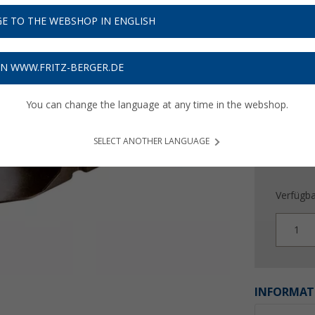
42,
9
E TO THE WEBSHOP IN ENGLISH
Preise inkl
Bis zu 
ON WWW.FRITZ-BERGER.DE
You can change the language at any time in the webshop.
SELECT ANOTHER LANGUAGE
Verfügba
1
INFORMAT