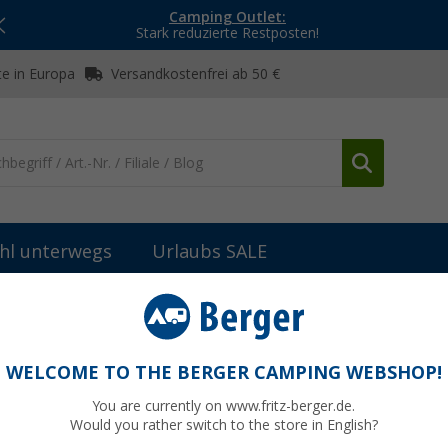
Camping Outlet:
Stark reduzierte Restposten!
e in Europa
Versandkostenfrei ab 50 €
hl unterwegs
Urlaubs SALE
isung
CEE-Stecker & -Adapter
CEE-Stromverteiler EMS 3-polig
WELCOME TO THE BERGER CAMPING WEBSHOP!
You are currently on www.fritz-berger.de.
Would you rather switch to the store in English?