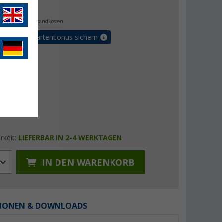
€
9
. MwSt.,
zzgl. Versandkosten
5% Vorteilskartenbonus sichern
rkeit:
LIEFERBAR IN 2-4 WERKTAGEN
IN DEN WARENKORB
IONEN & DOWNLOADS