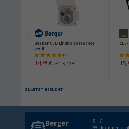
lig
Berger CEE-Einspeisestecker
CEE-
weiß
(58)
14,
€
15,
99
UVP
19,99 €
ZULETZT BESUCHT
5,- €
Berger
Willkommensgut