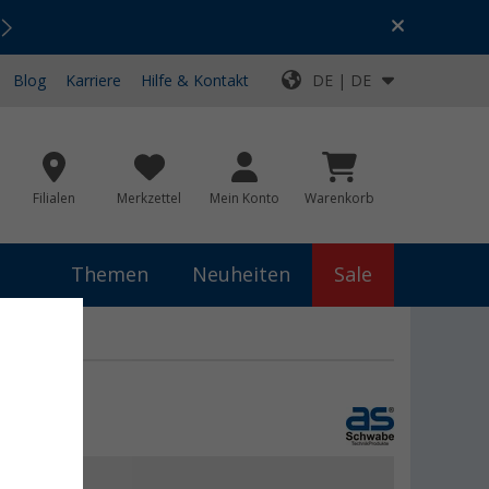
Urlaubs-SALE:
Top-Deals für dein Abenteuer!
Blog
Karriere
Hilfe & Kontakt
DE | DE
Filialen
Merkzettel
Mein Konto
Warenkorb
Themen
Neuheiten
Sale