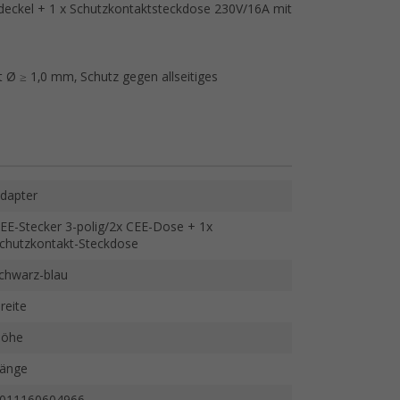
deckel + 1 x Schutzkontaktsteckdose 230V/16A mit
 Ø ≥ 1,0 mm, Schutz gegen allseitiges
dapter
EE-Stecker 3-polig/2x CEE-Dose + 1x
chutzkontakt-Steckdose
chwarz-blau
reite
öhe
änge