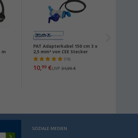
PAT Adapterkabel 150 cm 3 x
CEE-W
5 m
2,5 mm² von CEE Stecker
(10)
10,
€
10,
99
99
UVP
34,99 €
SOZIALE MEDIEN