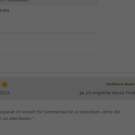
011160604966
0496
Verifizierte Bewe
.2023
Ja
, ich empfehle dieses Prod
 separat im Vorzelt für Sommerküche zu betreiben, ohne die
 zu überlasten."