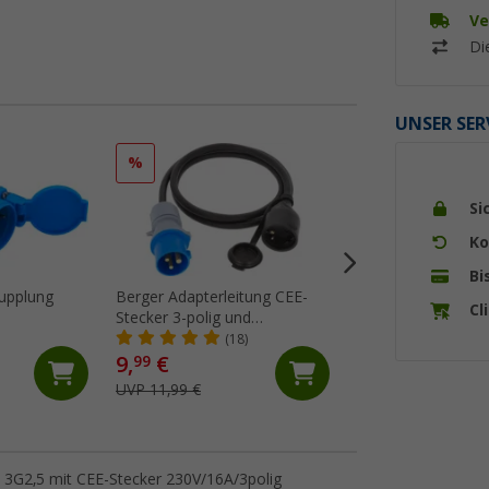
Ve
Di
UNSER SER
%
%
Si
Ko
Bi
upplung
Berger Adapterleitung CEE-
Berger Adapterlei
Cl
Stecker 3-polig und
Kupplung und Schu
pplung
Schutzkontakt-Kupplung 1,5
Stecker 1,5 m
(18)
(33)
m
9,
€
9,
€
99
99
UVP 11,99 €
UVP 11,99 €
3G2,5 mit CEE-Stecker 230V/16A/3polig