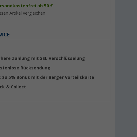
rsandkostenfrei ab 50 €
esen Artikel vergleichen
VICE
%
%
chere Zahlung mit SSL Verschlüsselung
stenlose Rücksendung
s zu 5% Bonus mit der Berger Vorteilskarte
tung CEE-
Berger CEE-
CEE-Adapterleitung 
ick & Collect
tzkontakt-
Verbindungsleitung CEE-
auf Schutzkontakt-
Stecker und CEE-Kupplung 25
1,5 m
(28)
(Übe
m
49,
€
12,
€
99
90
UVP 69,99 €
UVP 19,99 €