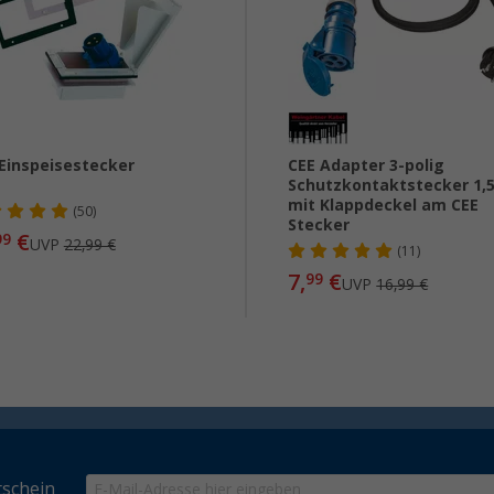
Einspeisestecker
CEE Adapter 3-polig
Schutzkontaktstecker 1,
mit Klappdeckel am CEE
(50)
Stecker
€
99
UVP
22,99 €
(11)
7,
€
99
UVP
16,99 €
schein