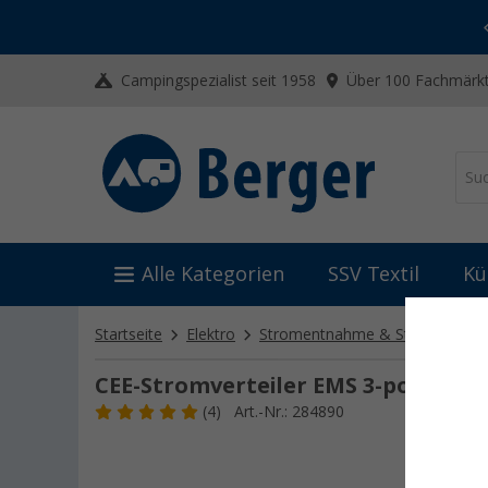
-20% auf Kleidung und Schuhe
Mit dem Aktionscode
20SSV
Campingspezialist seit 1958
Über 100 Fachmärkt
Alle Kategorien
SSV Textil
Kü
Startseite
Elektro
Stromentnahme & Stromeinspe
CEE-Stromverteiler EMS 3-polig
(4)
Art.-Nr.: 284890