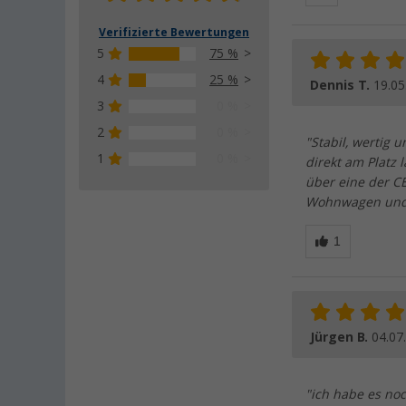
Verifizierte Bewertungen
5
75 %
4
25 %
Dennis T.
19.05
3
0 %
2
0 %
"Stabil, wertig 
1
0 %
direkt am Platz 
über eine der C
Wohnwagen und ü
Jürgen B.
04.07
"ich habe es noc