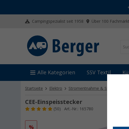
-20% auf Kleidung und Schuhe
Mit dem Aktionscode
20SSV
Campingspezialist seit 1958
Über 100 Fachmärkt
Alle Kategorien
SSV Textil
Kü
Startseite
Elektro
Stromentnahme & Stromeinspe
CEE-Einspeisstecker
(50)
Art.-Nr.: 165780
%