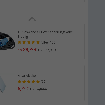
AS Schwabe CEE-Verlängerungskabel
3-polig
(
Über
100)
28,
€
99
ab
UVP
35,99 €
Ersatzdeckel
(65)
6,
€
99
UVP
7,99 €