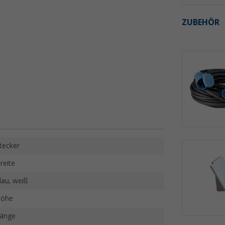
ZUBEHÖR
tecker
reite
lau, weiß
öhe
änge