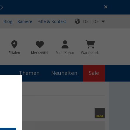
Urlaubs-SALE:
Top-Deals für dein Abenteuer!
Blog
Karriere
Hilfe & Kontakt
DE | DE
Filialen
Merkzettel
Mein Konto
Warenkorb
Themen
Neuheiten
Sale
 €