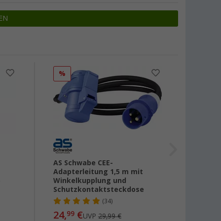
EN
%
%
AS Schwabe CEE-
CEE-St
Adapterleitung 1,5 m mit
e
Winkelkupplung und
Schutzkontaktsteckdose
4,
99
(34)
24,
€
99
UVP
29,99 €