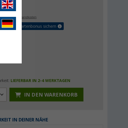
€
9
. MwSt.,
zzgl. Versandkosten
5% Vorteilskartenbonus sichern
rkeit:
LIEFERBAR IN 2-4 WERKTAGEN
IN DEN WARENKORB
KEIT IN DEINER NÄHE