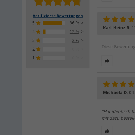
Verifizierte Bewertungen
5
86 %
Karl-Heinz R.
1
4
12 %
3
2 %
Diese Bewertung 
2
0 %
1
0 %
Michaela D.
04
"Hat identisch b
mit dazu bestell