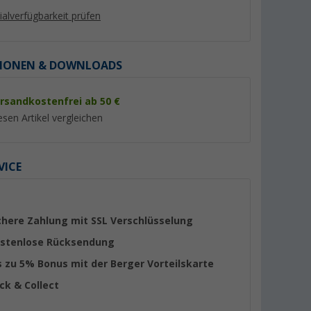
lialverfügbarkeit prüfen
IONEN & DOWNLOADS
rsandkostenfrei ab 50 €
%
%
esen Artikel vergleichen
VICE
tung CEE-
Berger CEE-
CEE-Adapterleitung 
tzkontakt-
Verbindungsleitung CEE-
auf Schutzkontakt-
Stecker und CEE-Kupplung 25
1,5 m
(27)
(Übe
chere Zahlung mit SSL Verschlüsselung
m
49,
€
12,
€
99
90
stenlose Rücksendung
UVP 69,99 €
UVP 19,99 €
s zu 5% Bonus mit der Berger Vorteilskarte
ick & Collect