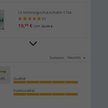
LS-Sicherungsschutzschalter C10A
(5)
19,
€
99
UVP
26,99 €
Haba Seitenwand Dichtung
Neueste
Sortieren:
(25)
3,
€
99
rtung
ukt.
Qualität
Funktionalität