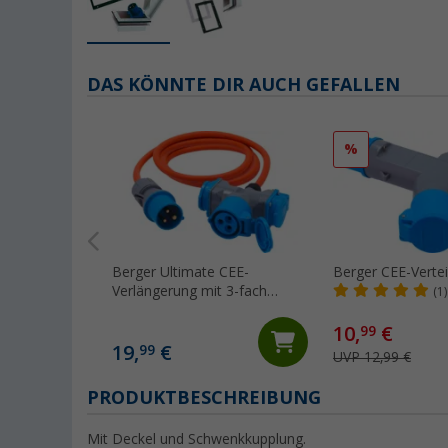
DAS KÖNNTE DIR AUCH GEFALLEN
%
Berger Ultimate CEE-
Berger CEE-Vertei
Verlängerung mit 3-fach
(1)
Verteiler 1,5 m Orange
10,
€
99
19,
€
99
UVP 12,99 €
PRODUKTBESCHREIBUNG
Mit Deckel und Schwenkkupplung.