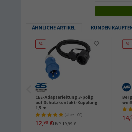
ÄHNLICHE ARTIKEL
KUNDEN KAUFTE
%
%
olig
CEE-Adapterleitung 3-polig
Berg
auf Schutzkontakt-Kupplung
wei
1,5 m
(
Über
100)
14,
12,
€
90
UVP
19,99 €