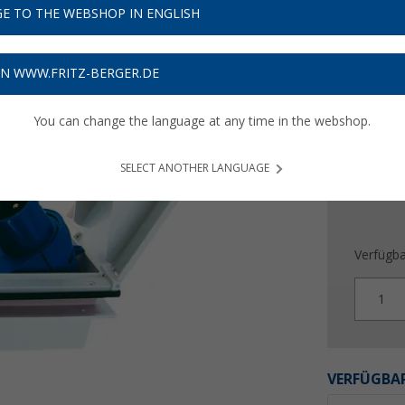
15,
E TO THE WEBSHOP IN ENGLISH
9
Preise inkl
ON WWW.FRITZ-BERGER.DE
Bis zu 
You can change the language at any time in the webshop.
SELECT ANOTHER LANGUAGE
Verfügba
1
VERFÜGBAR