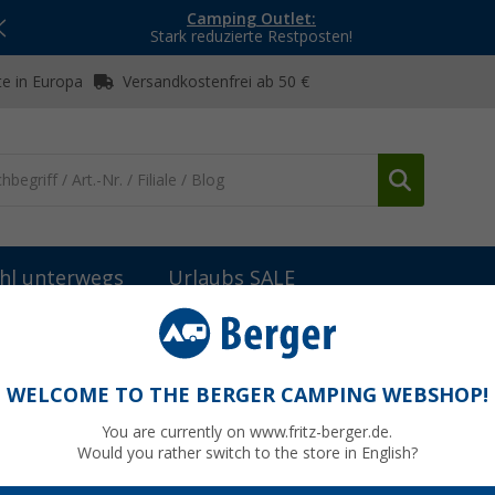
Camping Outlet:
Stark reduzierte Restposten!
e in Europa
Versandkostenfrei ab 50 €
hl unterwegs
Urlaubs SALE
isung
CEE-Stecker & -Adapter
CEE-Einspeisestecker
WELCOME TO THE BERGER CAMPING WEBSHOP!
You are currently on www.fritz-berger.de.
Would you rather switch to the store in English?
UVP
22,99