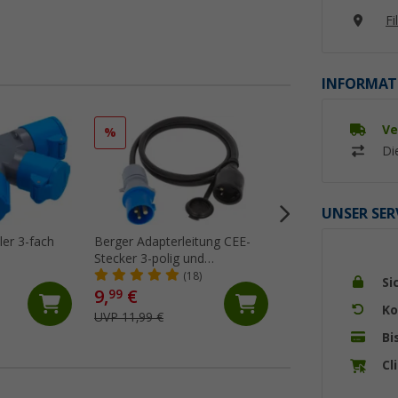
Fi
INFORMAT
Ve
%
%
Di
UNSER SER
ler 3-fach
Berger Adapterleitung CEE-
Berger Adapterlei
Stecker 3-polig und
Kupplung und Schu
Schutzkontakt-Kupplung 1,5
Stecker 1,5 m
(18)
(33)
Si
m
9,
€
9,
€
99
99
Ko
UVP 11,99 €
UVP 11,99 €
Bi
Cl