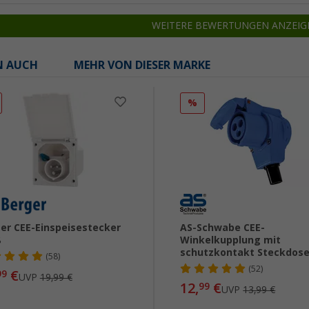
WEITERE BEWERTUNGEN ANZEIG
N AUCH
MEHR VON DIESER MARKE
%
er CEE-Einspeisestecker
AS-Schwabe CEE-
ß
Winkelkupplung mit
schutzkontakt Steckdos
(58)
(52)
€
99
UVP
19,99 €
12,
€
99
UVP
13,99 €