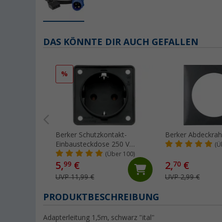
DAS KÖNNTE DIR AUCH GEFALLEN
%
Berker Schutzkontakt-
Berker Abdeckra
Einbausteckdose 250 V
(Ü
anthrazit
(Über 100)
5,
€
2,
€
99
70
UVP 11,99 €
UVP 2,99 €
PRODUKTBESCHREIBUNG
Adapterleitung 1,5m, schwarz "ital"