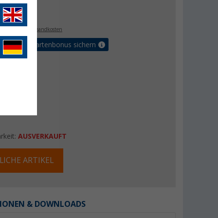
€
9
. MwSt.,
zzgl. Versandkosten
5% Vorteilskartenbonus sichern
rkeit:
AUSVERKAUFT
LICHE ARTIKEL
IONEN & DOWNLOADS