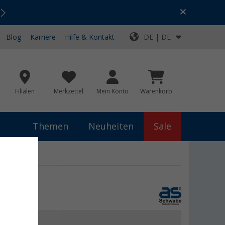
Urlaubs-SALE:
Top-Deals für dein Abenteuer!
Blog
Karriere
Hilfe & Kontakt
DE | DE
Filialen
Merkzettel
Mein Konto
Warenkorb
Themen
Neuheiten
Sale
 €