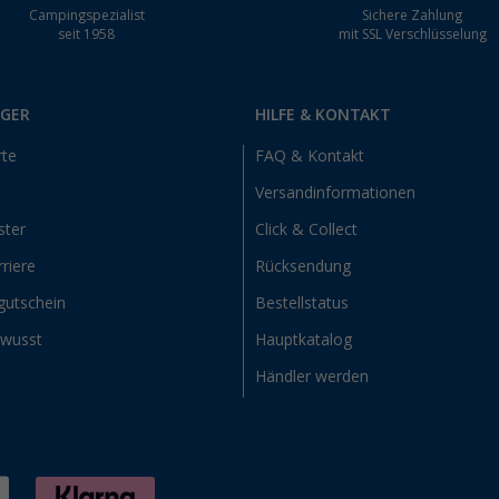
Campingspezialist
Sichere Zahlung
seit 1958
mit SSL Verschlüsselung
RGER
HILFE & KONTAKT
rte
FAQ & Kontakt
Versandinformationen
ster
Click & Collect
riere
Rücksendung
gutschein
Bestellstatus
ewusst
Hauptkatalog
Händler werden