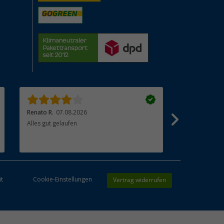
Renato R.
07.08.2026
Beate R.
07.0
Alles gut gelaufen
Sehr gute War
Vertrag widerrufen
it
Cookie-Einstellungen