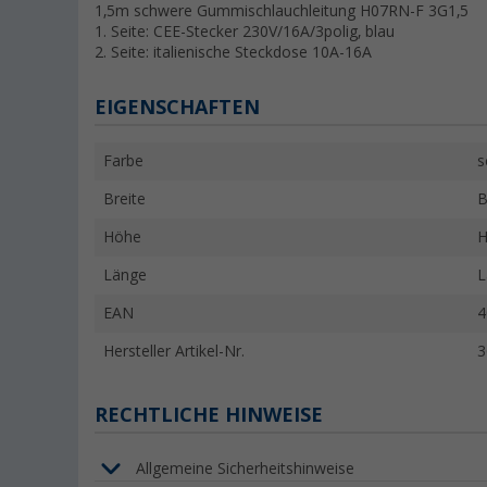
1,5m schwere Gummischlauchleitung H07RN-F 3G1,5
1. Seite: CEE-Stecker 230V/16A/3polig, blau
2. Seite: italienische Steckdose 10A-16A
EIGENSCHAFTEN
Farbe
s
Breite
B
Höhe
H
Länge
L
EAN
4
Hersteller Artikel-Nr.
3
RECHTLICHE HINWEISE
Allgemeine Sicherheitshinweise