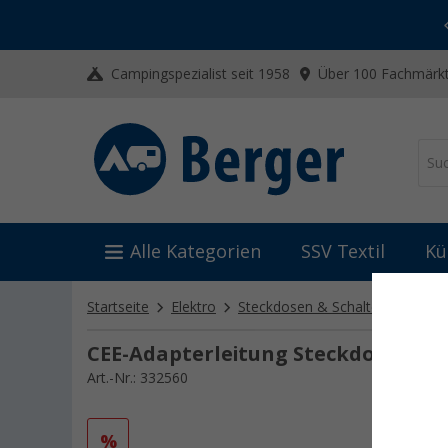
-20% auf Kleidung und Schuhe
Mit dem Aktionscode
20SSV
Campingspezialist seit 1958
Über 100 Fachmärkt
Alle Kategorien
SSV Textil
Kü
Startseite
Elektro
Steckdosen & Schalter
Länder
CEE-Adapterleitung Steckdose Ital
Art.-Nr.: 332560
%