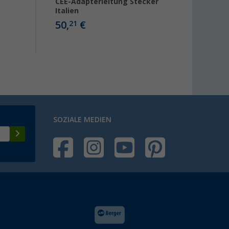
CEE-Adapterleitung Stecker
CEE-A
Italien
Frank
50,
€
21
14,
99
SOZIALE MEDIEN