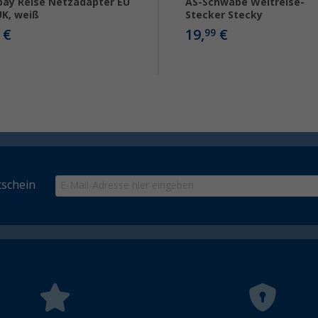
ay Reise Netzadapter EU
AS-Schwabe Weltreise-
UK, weiß
Stecker Stecky
€
19,
€
99
schein