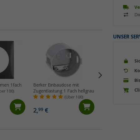
Ve
Di
UNSER SER
%
Si
Ko
Bi
hmen 1fach
Berker Einbaudose mit
Berker Abdeckrah
Cl
Zugentlastung 1 Fach hellgrau
Klappdeckel flach
ber 100)
(Über 100)
(92)
4,
€
99
2,
€
99
UVP 7,50 €