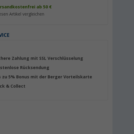
rsandkostenfrei ab 50 €
esen Artikel vergleichen
VICE
chere Zahlung mit SSL Verschlüsselung
stenlose Rücksendung
s zu 5% Bonus mit der Berger Vorteilskarte
men mit
HABA Steckdose für
Haba Abdeckrahme
ick & Collect
Wohnwagen C-Line 230 V
Opal C-line schwarz
schwarz
(5)
(3)
5,
€
2,
€
85
55