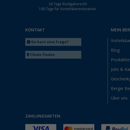
30 Tage Rückgaberecht
100 Tage für Vorteilskartenbesitzer
KONTAKT
MEIN BE
Vorteilska
Du hast eine Frage?
Blog
Filiale finden
Produktte
Jobs & Kar
Geschenk
Berger B
Über uns
ZAHLUNGSARTEN