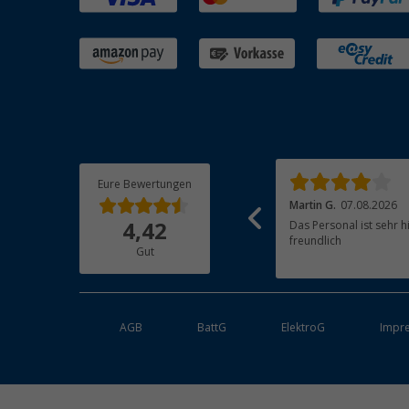
Eure Bewertungen
Michaela R.
07.08.2026
Martin G.
07.08.2026
Von der Bestellung weg bis zur Bezahlung,
Das Personal ist sehr h
4,42
Lieferung und Qualität hat alles gepasst.
freundlich
Gut
Werde gerne wieder bestellen.
AGB
BattG
ElektroG
Impr