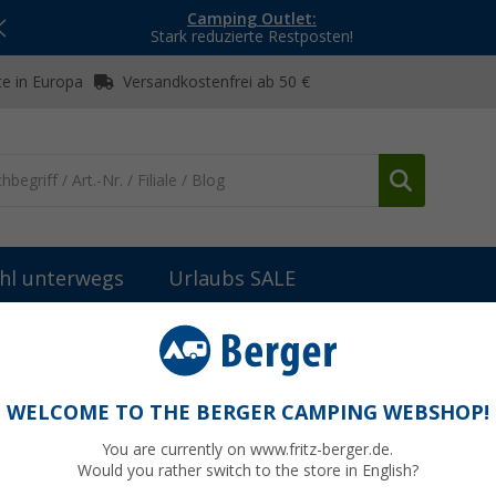
Camping Outlet:
Stark reduzierte Restposten!
e in Europa
Versandkostenfrei ab 50 €
hl unterwegs
Urlaubs SALE
spezifsche Adapterstecker
CEE-Adapterleitung Steckdose Italien
ien
WELCOME TO THE BERGER CAMPING WEBSHOP!
You are currently on www.fritz-berger.de.
Would you rather switch to the store in English?
UVP
39,99