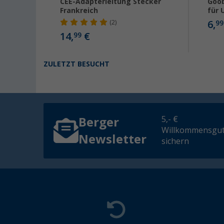
cker
CEE-Adapterleitung Stecker
Goob
Frankreich
für 
6,
(2)
99
14,
€
99
ZULETZT BESUCHT
5,- €
Berger
Willkommensgut
Newsletter
sichern