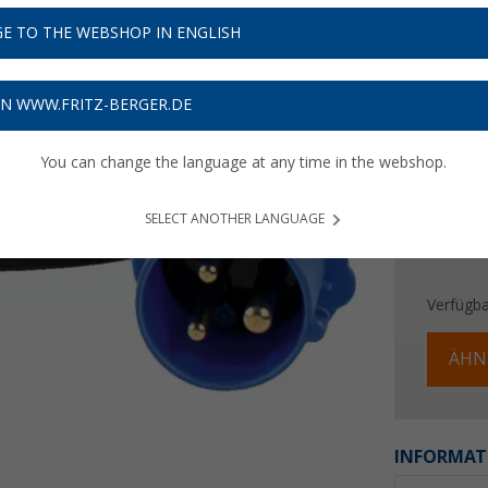
23,
9
E TO THE WEBSHOP IN ENGLISH
Preise inkl
Bis zu 
ON WWW.FRITZ-BERGER.DE
You can change the language at any time in the webshop.
SELECT ANOTHER LANGUAGE
Verfügba
ÄHN
INFORMAT